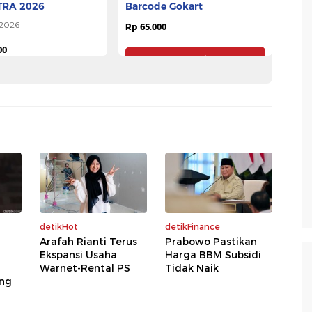
TRA 2026
Barcode Gokart
 2026
Rp 65.000
00
Pesan Tiket
Pesan Tiket
detikHot
detikFinance
Arafah Rianti Terus
Prabowo Pastikan
Ekspansi Usaha
Harga BBM Subsidi
Warnet-Rental PS
Tidak Naik
ng