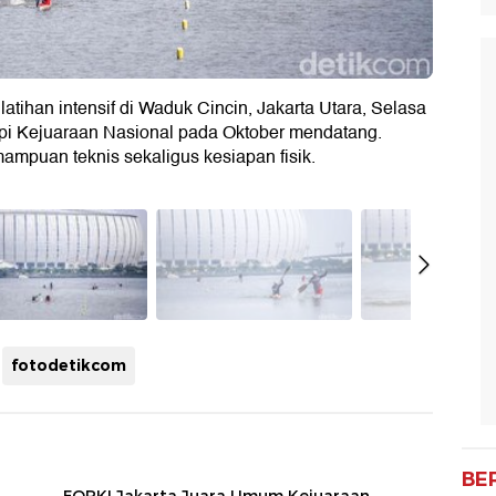
atihan intensif di Waduk Cincin, Jakarta Utara, Selasa
pi Kejuaraan Nasional pada Oktober mendatang.
mampuan teknis sekaligus kesiapan fisik.
fotodetikcom
BE
FORKI Jakarta Juara Umum Kejuaraan