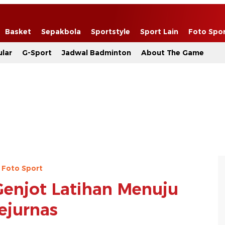
Basket
Sepakbola
Sportstyle
Sport Lain
Foto Spo
lar
G-Sport
Jadwal Badminton
About The Game
Foto Sport
Genjot Latihan Menuju
ejurnas