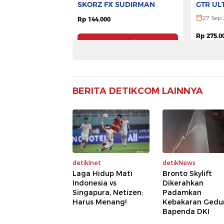
SKORZ FX SUDIRMAN
GTR UL
27 Sep
Rp 144.000
Rp 275.0
Pesan Tiket
BERITA DETIKCOM LAINNYA
detikInet
detikNews
Laga Hidup Mati
Bronto Skylift
Indonesia vs
Dikerahkan
Singapura, Netizen:
Padamkan
Harus Menang!
Kebakaran Gedu
Bapenda DKI