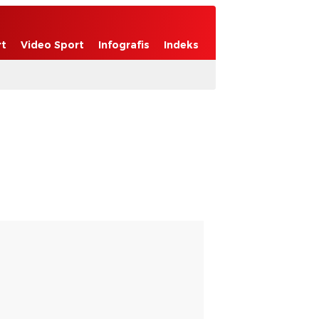
rt
Video Sport
Infografis
Indeks