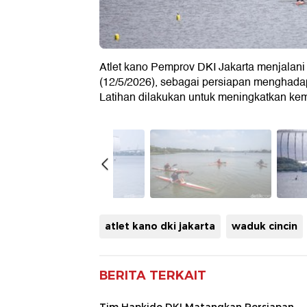
Atlet kano Pemprov DKI Jakarta menjalani l
(12/5/2026), sebagai persiapan menghada
Latihan dilakukan untuk meningkatkan ke
atlet kano dki jakarta
waduk cincin
BERITA TERKAIT
Tim Hapkido DKI Matangkan Persiapan