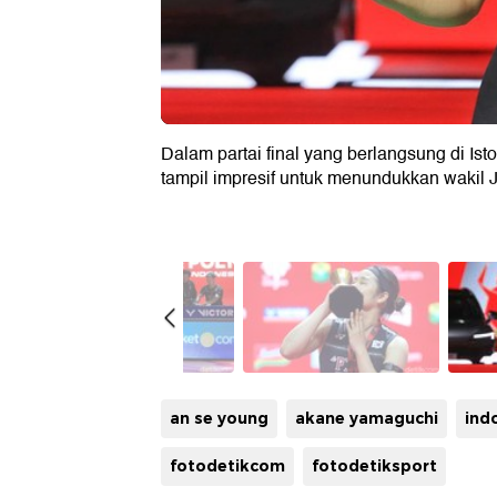
Dalam partai final yang berlangsung di Is
tampil impresif untuk menundukkan wakil 
an se young
akane yamaguchi
ind
fotodetikcom
fotodetiksport