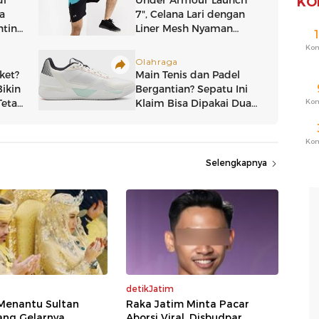
KO
Ko
Ko
Ko
Selengkapnya
detikJatim
 Menantu Sultan
Raka Jatim Minta Pacar
ang Gelarnya
Aborsi Viral, Disbudpar