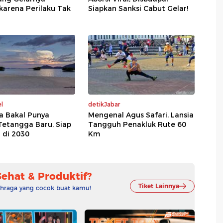
karena Perilaku Tak
Siapkan Sanksi Cabut Gelar!
l
detikJabar
a Bakal Punya
Mengenal Agus Safari, Lansia
Tetangga Baru, Siap
Tangguh Penakluk Rute 60
 di 2030
Km
Sehat & Produktif?
Tiket Lainnya
lahraga yang cocok buat kamu!