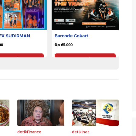
FX SUDIRMAN
Barcode Gokart
00
Rp 65.000
Pesan Tiket
Pesan Tiket
detikFinance
detikInet