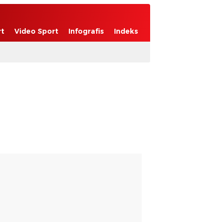
rt
Video Sport
Infografis
Indeks