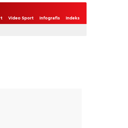
rt
Video Sport
Infografis
Indeks