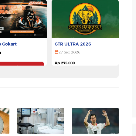
GTR ULTRA 2026
 Gokart
27 Sep 2026
0
Rp 275.000
Pesan Tiket
Pesan Tiket