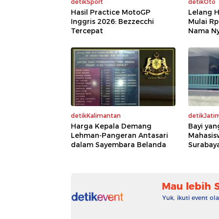
detikSport
detikOto
Hasil Practice MotoGP
Lelang 
Inggris 2026: Bezzecchi
Mulai Rp
Tercepat
Nama Nya
detikKalimantan
detikJati
Harga Kepala Demang
Bayi yan
Lehman-Pangeran Antasari
Mahasis
dalam Sayembara Belanda
Surabay
Mau lebih 
Yuk, ikuti event o