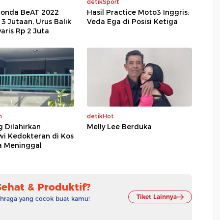
detikSport
Honda BeAT 2022
Hasil Practice Moto3 Inggris:
 3 Jutaan, Urus Balik
Veda Ega di Posisi Ketiga
ris Rp 2 Juta
m
detikHot
g Dilahirkan
Melly Lee Berduka
wi Kedokteran di Kos
a Meninggal
Sehat & Produktif?
Tiket Lainnya
lahraga yang cocok buat kamu!