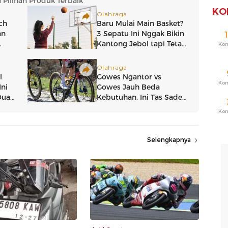
KO
Ko
Ko
Ko
Selengkapnya