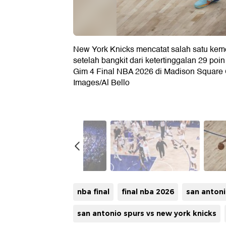
New York Knicks mencatat salah satu kem
setelah bangkit dari ketertinggalan 29 p
Gim 4 Final NBA 2026 di Madison Square 
Images/Al Bello
nba final
final nba 2026
san antoni
san antonio spurs vs new york knicks