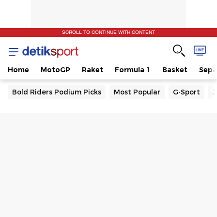
SCROLL TO CONTINUE WITH CONTENT
Home
MotoGP
Raket
Formula 1
Basket
Sepa
Bold Riders Podium Picks
Most Popular
G-Sport
J