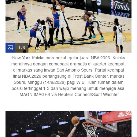
1 / 8
New York Knicks merengkuh gelar juara NBA 2026. Knicks
meraihnya dengan comeback dramatis di kuarter keempat,
di markas sang lawan San Antonio Spurs. Partai keempat
final NBA 2026 berlangsung di Frost Bank Center, markas
Spurs, Minggu (14/6/2026) pagi WIB. Tuan rumah dalam
posisi tertinggal 1-3 dan wajib menang untuk menjaga asa.
IMAGN IMAGES via Reuters Connect/Scott Wachter