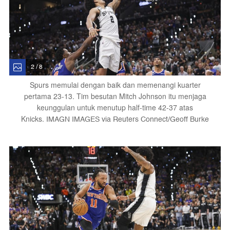
2 / 8
Spurs memulai dengan baik dan memenangi kuarter
pertama 23-13. Tim besutan Mitch Johnson itu menjaga
keunggulan untuk menutup half-time 42-37 atas
Knicks.
IMAGN IMAGES via Reuters Connect/Geoff Burke