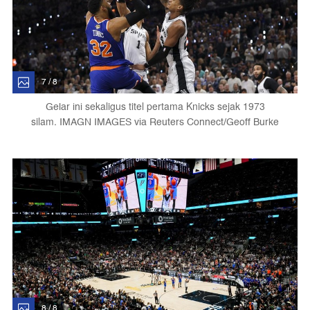
7 / 8
Gelar ini
sekaligus titel pertama Knicks sejak 1973
silam.
IMAGN IMAGES via Reuters Connect/Geoff Burke
8 / 8