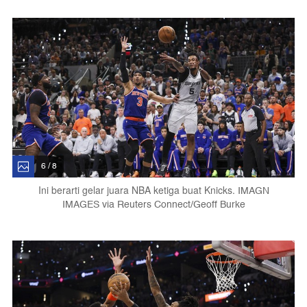
6 / 8
Ini berarti gelar juara NBA ketiga buat Knicks.
IMAGN
IMAGES via Reuters Connect/Geoff Burke