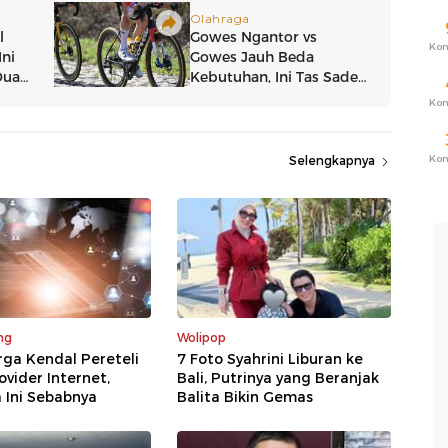
Ko
Ko
Ko
Selengkapnya
ng
Wolipop
rga Kendal Pereteli
7 Foto Syahrini Liburan ke
ovider Internet,
Bali, Putrinya yang Beranjak
 Ini Sebabnya
Balita Bikin Gemas