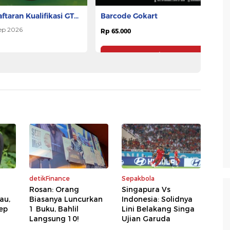
ftaran Kualifikasi GTR
G
Barcode Gokart
A 2026
ep 2026
Rp 65.000
Rp
Pesan Tiket
Pesan Tiket
detikFinance
Sepakbola
Rosan: Orang
Singapura Vs
au,
Biasanya Luncurkan
Indonesia: Solidnya
ep
1 Buku, Bahlil
Lini Belakang Singa
Langsung 10!
Ujian Garuda