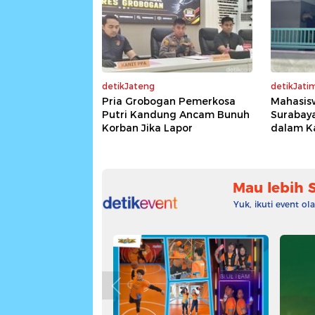
detikJateng
detikJati
Pria Grobogan Pemerkosa
Mahasis
Putri Kandung Ancam Bunuh
Surabaya
Korban Jika Lapor
dalam K
Mau lebih 
Yuk, ikuti event o