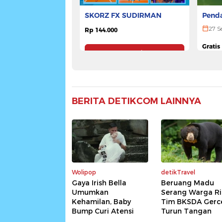
SKORZ FX SUDIRMAN
Penda
ULTR
27 S
Rp 144.000
Gratis
Pesan Tiket
BERITA DETIKCOM LAINNYA
Wolipop
detikTravel
Gaya Irish Bella
Beruang Madu
Umumkan
Serang Warga Ri
Kehamilan, Baby
Tim BKSDA Gerc
Bump Curi Atensi
Turun Tangan