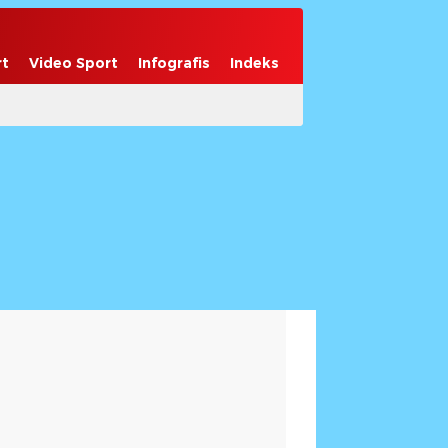
rt
Video Sport
Infografis
Indeks