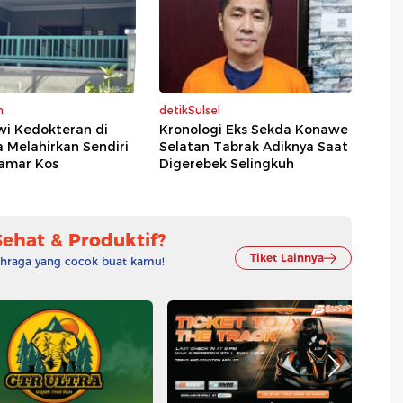
m
detikSulsel
wi Kedokteran di
Kronologi Eks Sekda Konawe
 Melahirkan Sendiri
Selatan Tabrak Adiknya Saat
amar Kos
Digerebek Selingkuh
Sehat & Produktif?
Tiket Lainnya
lahraga yang cocok buat kamu!