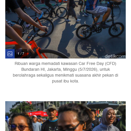
1 / 7
Ribuan warga memadati kawasan Car Free Day (CFD)
Bundaran HI, Jakarta, Minggu (5/7/2026), untuk
berolahraga sekaligus menikmati suasana akhir pekan di
pusat ibu kota.