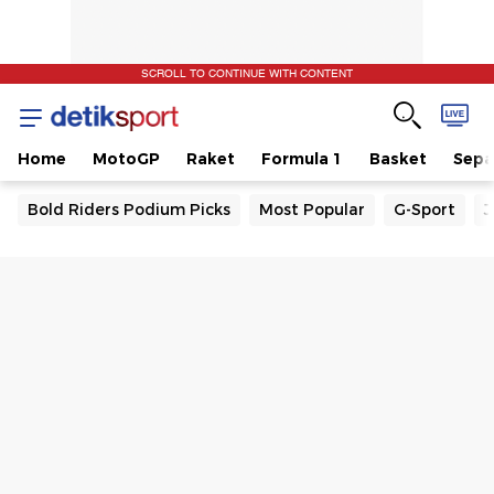
SCROLL TO CONTINUE WITH CONTENT
Home
MotoGP
Raket
Formula 1
Basket
Sepa
Bold Riders Podium Picks
Most Popular
G-Sport
J