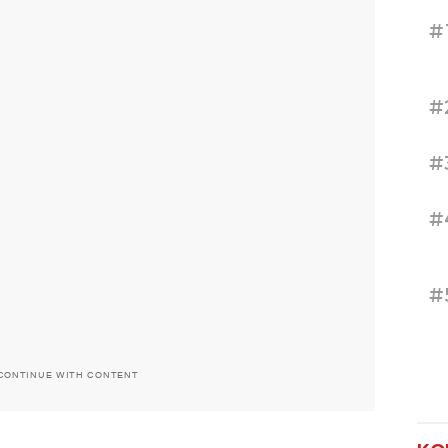
#
#
#
#
#
CONTINUE WITH CONTENT