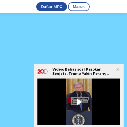
Daftar MPC
Masuk
Video: Bahas soal Pasokan
Senjata, Trump Yakin Perang
Iran Segera Berakhir