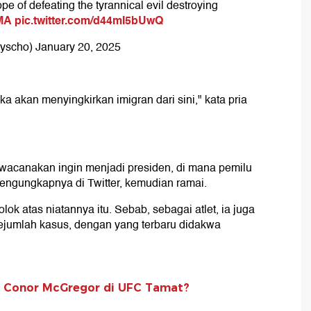
ope of defeating the tyrannical evil destroying
MA
pic.twitter.com/d44mI5bUwQ
Pyscho)
January 20, 2025
akan menyingkirkan imigran dari sini," kata pria
canakan ingin menjadi presiden, di mana pemilu
mengungkapnya di Twitter, kemudian ramai.
ok atas niatannya itu. Sebab, sebagai atlet, ia juga
ejumlah kasus, dengan yang terbaru didakwa
r Conor McGregor di UFC Tamat?