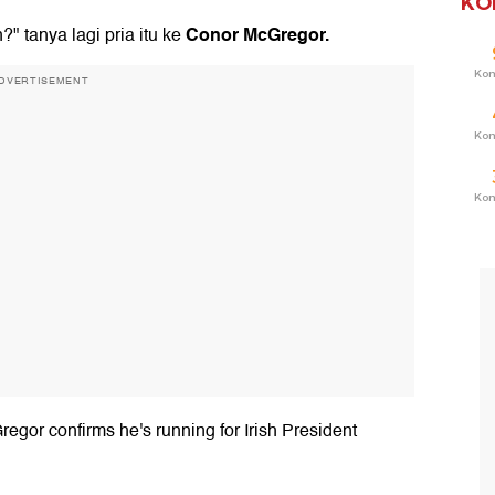
KO
Conor McGregor
.
 tanya lagi pria itu ke
Ko
DVERTISEMENT
Ko
Ko
gor confirms he's running for Irish President