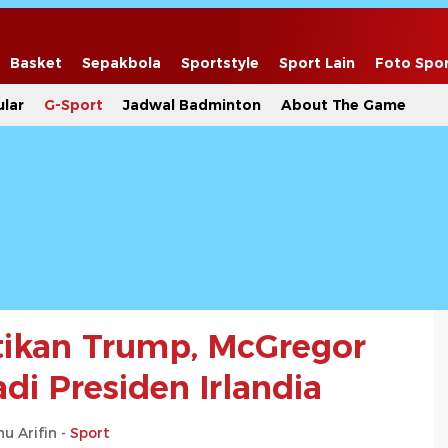
Basket
Sepakbola
Sportstyle
Sport Lain
Foto Spo
lar
G-Sport
Jadwal Badminton
About The Game
tikan Trump, McGregor
di Presiden Irlandia
u Arifin -
Sport