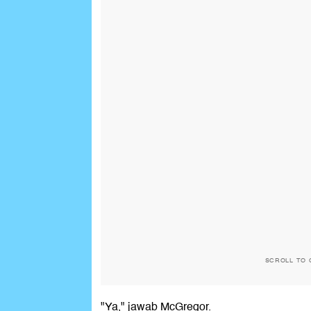
SCROLL TO 
"Ya," jawab McGregor.