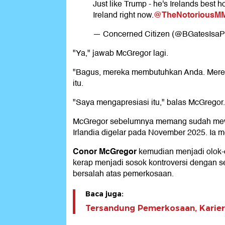
Just like Trump - he's Irelands best h
@TheNotoriousM
Ireland right now.
— Concerned Citizen (@BGatesIsa
"Ya," jawab McGregor lagi.
"Bagus, mereka membutuhkan Anda. Mereka 
itu.
"Saya mengapresiasi itu," balas McGregor.
McGregor sebelumnya memang sudah mewa
Irlandia digelar pada November 2025. Ia 
Conor McGregor
kemudian menjadi olok-ol
kerap menjadi sosok kontroversi dengan s
bersalah atas pemerkosaan.
Baca juga:
Tersandung Pemerkosaan, Karie