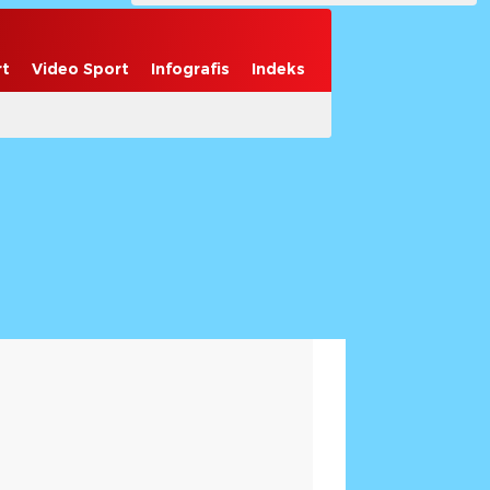
rt
Video Sport
Infografis
Indeks