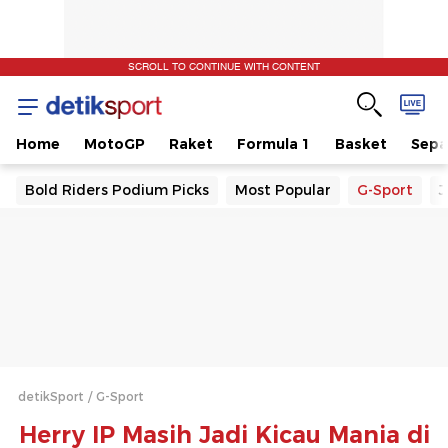
SCROLL TO CONTINUE WITH CONTENT
Home
MotoGP
Raket
Formula 1
Basket
Sepa
Bold Riders Podium Picks
Most Popular
G-Sport
J
detikSport
G-Sport
Herry IP Masih Jadi Kicau Mania di