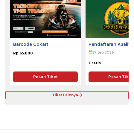
Barcode Gokart
Pendaftaran Kualifi
ULTRA 2026
27 Sep 2026
Rp 65.000
Gratis
Pesan Tiket
Pesan Tiket
Tiket Lainnya