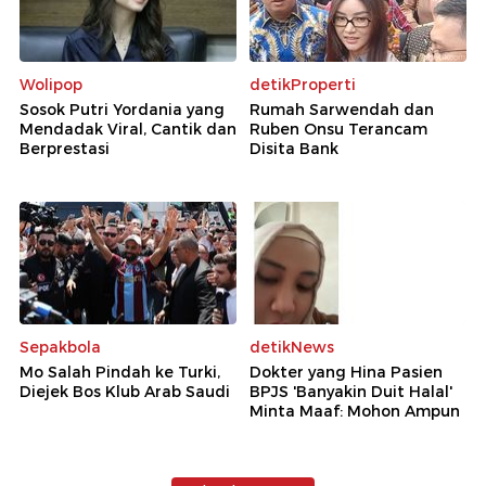
Wolipop
detikProperti
Sosok Putri Yordania yang
Rumah Sarwendah dan
Mendadak Viral, Cantik dan
Ruben Onsu Terancam
Berprestasi
Disita Bank
Sepakbola
detikNews
Mo Salah Pindah ke Turki,
Dokter yang Hina Pasien
Diejek Bos Klub Arab Saudi
BPJS 'Banyakin Duit Halal'
Minta Maaf: Mohon Ampun