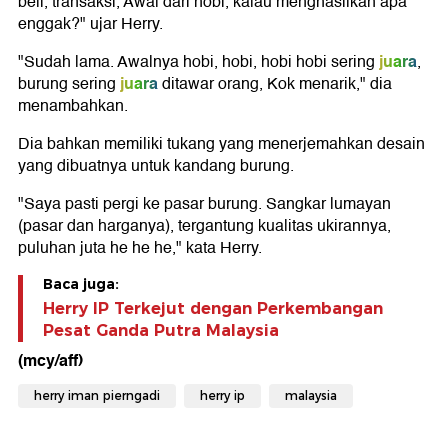
beli, transaksi, Awal dari hobi, kalau menghasilkan apa
enggak?" ujar Herry.
juara
"Sudah lama. Awalnya hobi, hobi, hobi hobi sering
,
juara
burung sering
ditawar orang, Kok menarik," dia
menambahkan.
Dia bahkan memiliki tukang yang menerjemahkan desain
yang dibuatnya untuk kandang burung.
"Saya pasti pergi ke pasar burung. Sangkar lumayan
(pasar dan harganya), tergantung kualitas ukirannya,
puluhan juta he he he," kata Herry.
Baca juga:
Herry IP Terkejut dengan Perkembangan
Pesat Ganda Putra Malaysia
(mcy/aff)
herry iman pierngadi
herry ip
malaysia