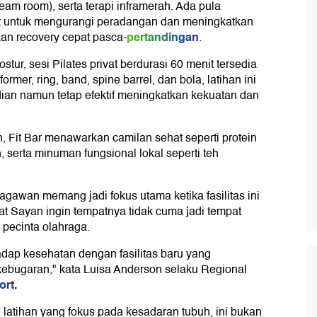
team room), serta terapi inframerah. Ada pula
it untuk mengurangi peradangan dan meningkatkan
pertandingan
kan recovery cepat pasca
-
.
stur, sesi Pilates privat berdurasi 60 menit tersedia
rmer, ring, band, spine barrel, dan bola, latihan ini
an namun tetap efektif meningkatkan kekuatan dan
Fit Bar menawarkan camilan sehat seperti protein
 serta minuman fungsional lokal seperti teh
gawan memang jadi fokus utama ketika fasilitas ini
 at Sayan ingin tempatnya tidak cuma jadi tempat
n pecinta olahraga.
ap kesehatan dengan fasilitas baru yang
kebugaran," kata Luisa Anderson selaku Regional
ort
.
 latihan yang fokus pada kesadaran tubuh, ini bukan