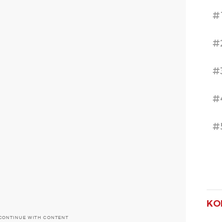
#
#
#
#
#
KO
CONTINUE WITH CONTENT