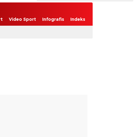
rt
Video Sport
Infografis
Indeks