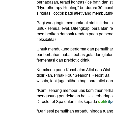
pernapasan, terapi kontras (ice bath dan s
"Hydrotherapy Healing" berdurasi 30 men
sirkulasi, cocok bagi atlet yang membutuh
Bagi yang ingin memperkuat otot inti dan po
untuk semua level. Dilengkapi peralatan refo
memberikan dampak rendah pada persendi
fleksibilitas.
Untuk mendukung performa dan pemulihan, 
bar berbahan nabati bebas gula dan gluten,
fermentasi dan prebiotic drink.
Komitmen pada Kesehatan Atlet dan Olahra
didirikan. Pihak Four Seasons Resort Bali
wisata, tapi juga pilihan bagi para atlet da
"Kami senang memperluas komitmen terhad
mengusung pendekatan holistik terhadap 
detikSp
Director of Spa dalam rilis kepada
"Dari sesi pemulihan terpadu hingga ruang