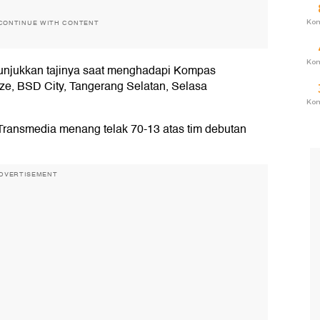
Ko
CONTINUE WITH CONTENT
Ko
njukkan tajinya saat menghadapi Kompas
e, BSD City, Tangerang Selatan, Selasa
Ko
 Transmedia menang telak 70-13 atas tim debutan
DVERTISEMENT