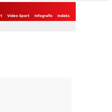
rt
Video Sport
Infografis
Indeks