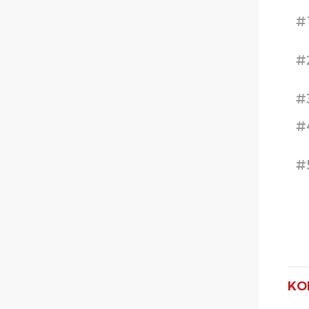
#
#
#
#
#
KO