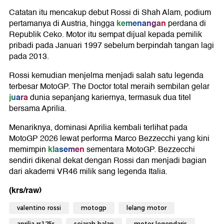
Catatan itu mencakup debut Rossi di Shah Alam, podium
kemenangan
pertamanya di Austria, hingga
perdana di
Republik Ceko. Motor itu sempat dijual kepada pemilik
pribadi pada Januari 1997 sebelum berpindah tangan lagi
pada 2013.
Rossi kemudian menjelma menjadi salah satu legenda
terbesar
MotoGP
. The Doctor total meraih sembilan gelar
juara
dunia sepanjang kariernya, termasuk dua titel
bersama Aprilia.
Menariknya, dominasi Aprilia kembali terlihat pada
MotoGP 2026 lewat performa
Marco Bezzecchi
yang kini
klasemen
memimpin
sementara MotoGP. Bezzecchi
sendiri dikenal dekat dengan Rossi dan menjadi bagian
dari akademi VR46 milik sang legenda Italia.
(krs/raw)
valentino rossi
motogp
lelang motor
aprilia rs125r
sejarah balap
motor legendaris