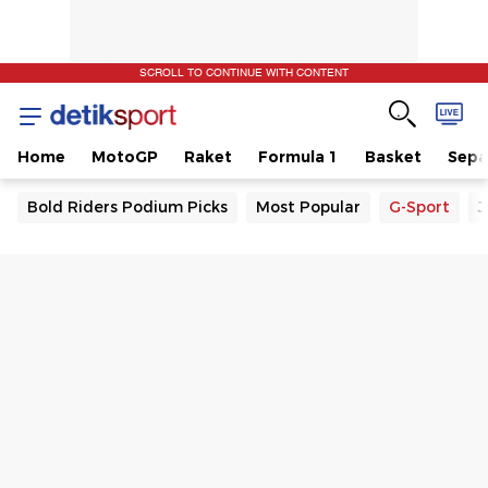
SCROLL TO CONTINUE WITH CONTENT
Home
MotoGP
Raket
Formula 1
Basket
Sepa
Bold Riders Podium Picks
Most Popular
G-Sport
J