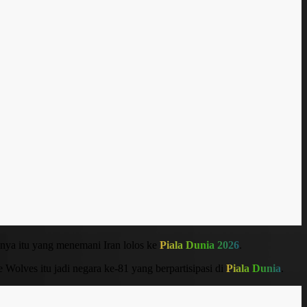
lnya itu yang menemani Iran lolos ke
Piala Dunia 2026
.
 Wolves itu jadi negara ke-81 yang berpartisipasi di
Piala Dunia
.