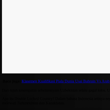
Baca juga:
Klasemen Kualifikasi Piala Dunia Usai Bahrain Vs Arab
Dari tujuh kesempatan sebelumnyam Uzbekistan selalu gagal lolos. 
Apa itu Double Locked Country? Dalam bahasa Indonesia artinya nega
melewati Turkmenistan dan Kazakhstan.