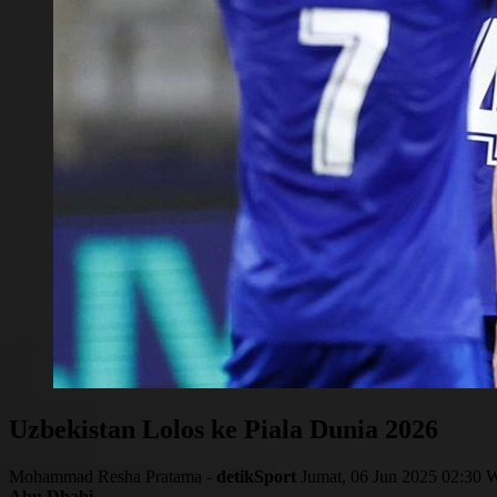
Uzbekistan Lolos ke Piala Dunia 2026
Mohammad Resha Pratama -
detikSport
Jumat, 06 Jun 2025 02:30 
Abu Dhabi
-