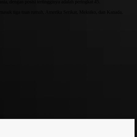
ia, dengan posisi tertingginya adalah peringkat 45.
masuk tiga tuan rumah, Amerika Serikat, Meksiko, dan Kanada.