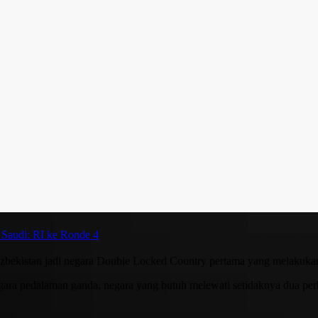
 Saudi: RI ke Ronde 4
Uzbekistan jadi negara Double Locked Country pertama yang melakuka
ra pedalaman ganda, negara yang butuh melewati setidaknya dua perba