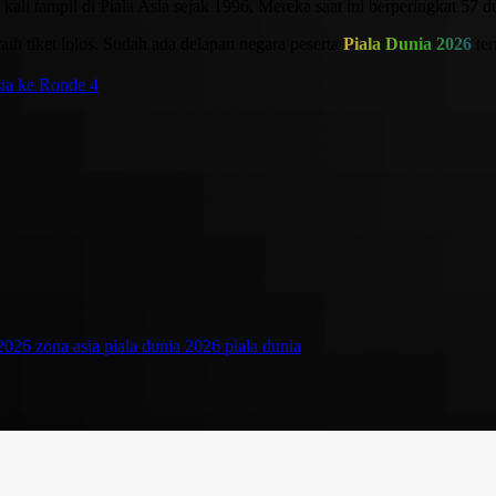
i tampil di Piala Asia sejak 1996. Mereka saat ini berperingkat 57 dun
aih tiket lolos. Sudah ada delapan negara peserta
Piala Dunia 2026
ter
ia ke Ronde 4
 2026 zona asia
piala dunia 2026
piala dunia