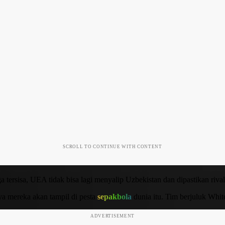
SCROLL TO CONTINUE WITH CONTENT
 tersisa, UEA tidak bisa lagi menyalip Uzbekistan dan dipastikan riva
a mereka akan tampil di pesta
sepakbola
dunia itu. Tim berjuluk White
ADVERTISEMENT