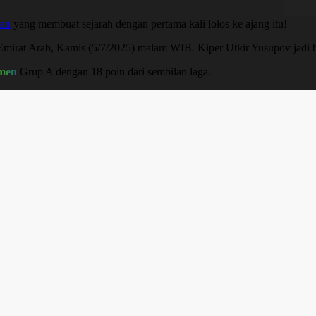
tan
yang membuat sejarah dengan pertama kali lolos ke ajang itu!
mirat Arab, Kamis (5/7/2025) malam WIB. Kiper Utkir Yusupov jadi b
emen
Grup A dengan 18 poin dari sembilan laga.