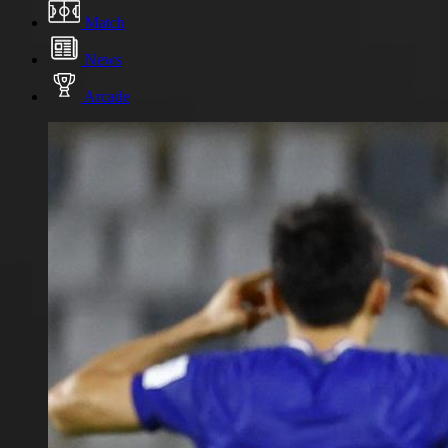
Match
News
Arcade