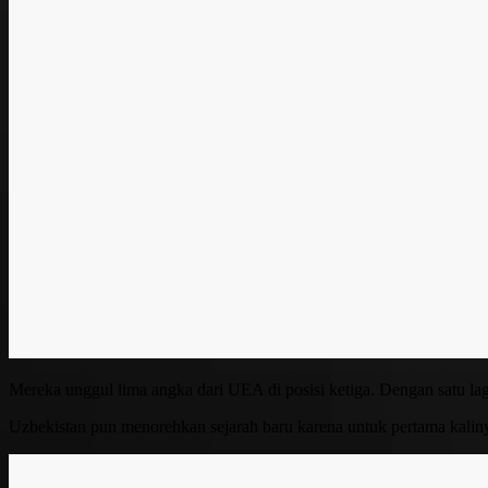
Mereka unggul lima angka dari UEA di posisi ketiga. Dengan satu laga
Uzbekistan pun menorehkan sejarah baru karena untuk pertama kaliny