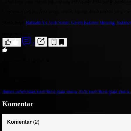
Uzbekistan yang masuk jadi anggota FIFA pada 1994 sudah sembilan kal
Uzbekistan jadi tim Asia ketiga setelah Jepang dan Australia yang mer
Baca juga:
Bahrain Vs Arab Saudi: Green Falcons Menang, Indones
(mrp/pur)
2
Anda menyukai artikel ini
Artikel disimpan
timnas uzbekistan
kualifikasi piala dunia 2026
kualifikasi piala dunia
Komentar