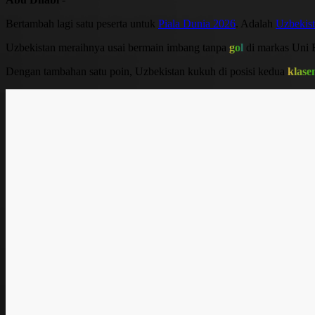
Bertambah lagi satu peserta untuk
Piala Dunia 2026
. Adalah
Uzbekis
Uzbekistan meraihnya usai bermain imbang tanpa
gol
di markas Uni E
Dengan tambahan satu poin, Uzbekistan kukuh di posisi kedua
klas