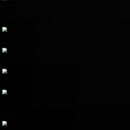
Curacao
3
0
1
2
-8
1
Group F
Pos
Team
P
W
D
L
+/-
Pts
1
Netherlands
3
2
1
0
6
7
2
Japan
3
1
2
0
4
5
3
Sweden
3
1
1
1
0
4
4
Tunisia
3
0
0
3
-10
0
Group G
Pos
Team
P
W
D
L
+/-
Pts
1
Belgium