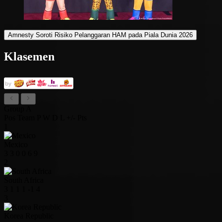
Amnesty Soroti Risiko Pelanggaran HAM pada Piala Dunia 2026
Klasemen
Group A
Pos
Team
P
W
D
L
+/-
Pts
1
Mexico
3
3
0
0
6
9
2
South Africa
3
1
1
1
-1
4
3
Korea Republic