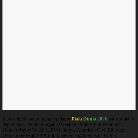
Situasi ini datang di tengah gelaran
Piala Dunia 2026
yang sudah di
depan mata. Puluhan organisasi seperti Amnesty International,
Human Rights Watch (HRW), hingga American Civil Liberties
Union mendesak FIFA untuk menentang kebijakan Trump.