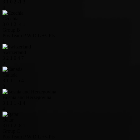
3
1
0
2
-1
3
4
Czechia
3
0
1
2
-4
1
Group B
Pos
Team
P
W
D
L
+/-
Pts
1
Switzerland
3
2
1
0
4
7
2
Canada
3
1
1
1
5
4
3
Bosnia and Herzegovina
3
1
1
1
-1
4
4
Qatar
3
0
1
2
-8
1
Group C
Pos
Team
P
W
D
L
+/-
Pts