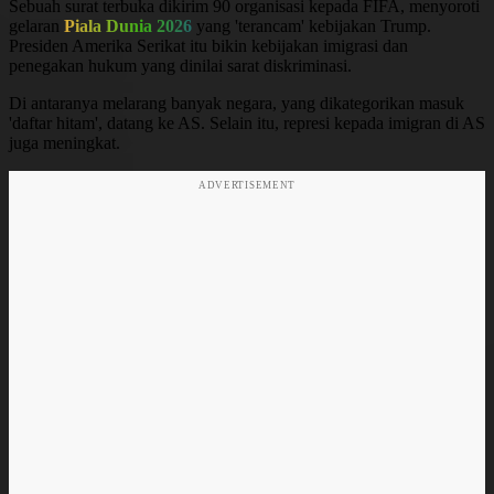
Sebuah surat terbuka dikirim 90 organisasi kepada FIFA, menyoroti
gelaran
Piala Dunia 2026
yang 'terancam' kebijakan Trump.
Presiden Amerika Serikat itu bikin kebijakan imigrasi dan
penegakan hukum yang dinilai sarat diskriminasi.
Di antaranya melarang banyak negara, yang dikategorikan masuk
'daftar hitam', datang ke AS. Selain itu, represi kepada imigran di AS
juga meningkat.
ADVERTISEMENT