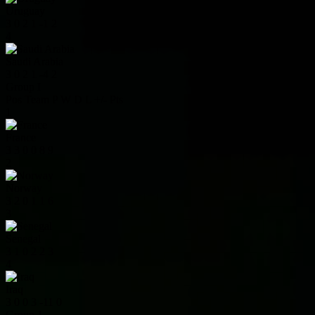
Uruguay
3
0
2
1
-1
2
4
Saudi Arabia
3
0
2
1
-4
2
Group I
Pos
Team
P
W
D
L
+/-
Pts
1
France
3
3
0
0
8
9
2
Norway
3
2
0
1
1
6
3
Senegal
3
1
0
2
2
3
4
Iraq
3
0
0
3
-11
0
Group J