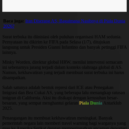
Baca juga:
Iran Diserang AS, Bagaimana Nasibnya di Piala Dunia
2026?
Surat terbuka itu diinisiasi oleh puluhan organisasi HAM sedunia.
Pernyataan itu dikirim ke FIFA pada Selasa (1/7), ditujukan
langsung untuk Presiden Gianni Infantino dan banyak petinggi FIFA
lainnya.
Minky Worden, direktur global HRW, menilai intervensi semacam
ini sebenarnya jarang terjadi dalam konteks olahraga global di AS.
Namun, kekhawatiran yang terjadi membuat surat terbuka ini harus
disampaikan.
Salah satunya adalah bentuk represi dari ICE atau Penegakan
Imigrasi dan Bea Cukai AS, yang beberapa lalu menangkap ratusan
imigran di California. Aksi itu disikapi dengan kerusuhan besar-
besaran, yang sempat menghantui gelaran
Piala Dunia
Antarklub
2025.
Penangangan itu membuat kekhawatiran meningkat. Banyak
pemerintah negara lain memberi travel warning bagi warganya yang
mau ke Amerika Serikat dengan memperingatkan ancaman deportasi