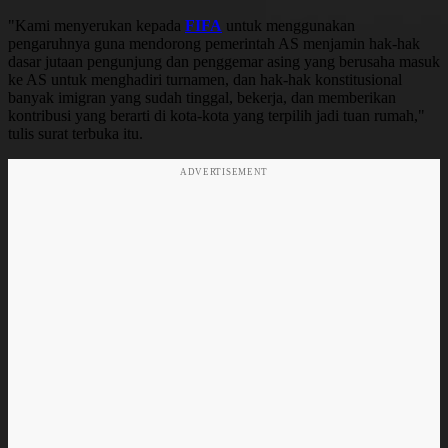
"Kami menyerukan kepada
FIFA
untuk menggunakan
pengaruhnya guna mendorong pemerintah AS menjamin hak-hak
dasar jutaan pengunjung dan penggemar asing yang berusaha masuk
ke AS untuk menghadiri turnamen, dan hak-hak konstitusional
banyak imigran yang sudah tinggal, bekerja, dan memberikan
kontribusi yang berarti di kota-kota yang terpilih jadi tuan rumah,"
tulis surat terbuka itu.
ADVERTISEMENT