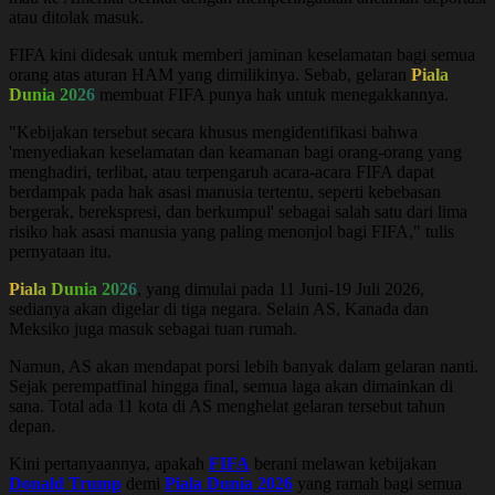
atau ditolak masuk.
FIFA kini didesak untuk memberi jaminan keselamatan bagi semua
orang atas aturan HAM yang dimilikinya. Sebab, gelaran
Piala
Dunia 2026
membuat FIFA punya hak untuk menegakkannya.
"Kebijakan tersebut secara khusus mengidentifikasi bahwa
'menyediakan keselamatan dan keamanan bagi orang-orang yang
menghadiri, terlibat, atau terpengaruh acara-acara FIFA dapat
berdampak pada hak asasi manusia tertentu, seperti kebebasan
bergerak, berekspresi, dan berkumpul' sebagai salah satu dari lima
risiko hak asasi manusia yang paling menonjol bagi FIFA," tulis
pernyataan itu.
Piala Dunia 2026
, yang dimulai pada 11 Juni-19 Juli 2026,
sedianya akan digelar di tiga negara. Selain AS, Kanada dan
Meksiko juga masuk sebagai tuan rumah.
Namun, AS akan mendapat porsi lebih banyak dalam gelaran nanti.
Sejak perempatfinal hingga final, semua laga akan dimainkan di
sana. Total ada 11 kota di AS menghelat gelaran tersebut tahun
depan.
Kini pertanyaannya, apakah
FIFA
berani melawan kebijakan
Donald Trump
demi
Piala Dunia 2026
yang ramah bagi semua