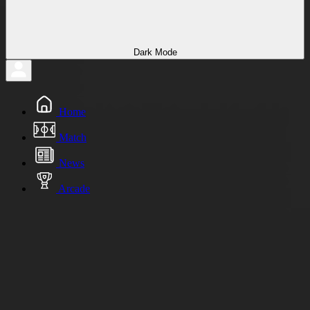
Dark Mode
Home
Match
News
Arcade