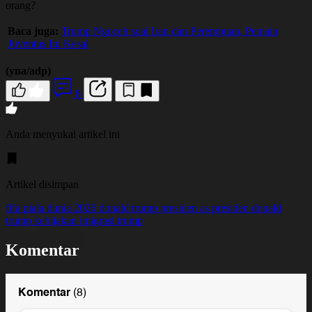
orang?
Baca juga:
Trump Ngoceh soal Iran dan Perempuan, Pemain
Juventus Ini Kesal
(yna/adp)
8
Anda menyukai artikel ini
Artikel disimpan
fifa
piala dunia 2026
donald trump
presiden as
presiden donald
trump
kebijakan imigrasi trump
Komentar