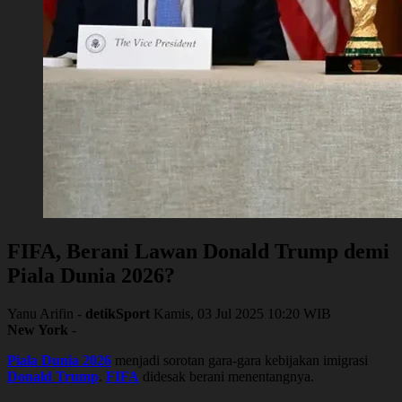
FIFA, Berani Lawan Donald Trump demi
Piala Dunia 2026?
Yanu Arifin -
detikSport
Kamis, 03 Jul 2025 10:20 WIB
New York
-
Piala Dunia 2026
menjadi sorotan gara-gara kebijakan imigrasi
Donald Trump
.
FIFA
didesak berani menentangnya.