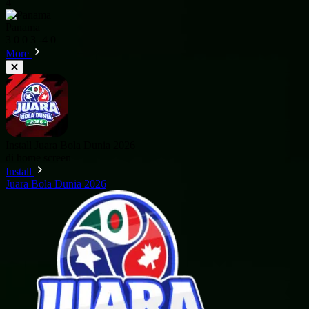
4
Panama
3
0
0
3
-4
0
More
Install Juara Bola Dunia 2026
di home screen
Install
Juara Bola Dunia 2026