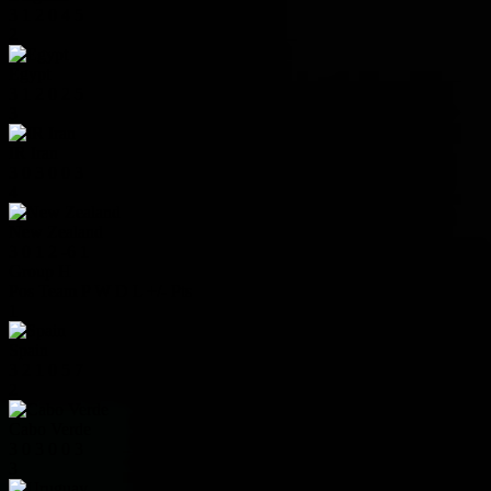
3
1
2
0
4
5
2
Egypt
3
1
2
0
2
5
3
IR Iran
3
0
3
0
0
3
4
New Zealand
3
0
1
2
-6
1
Group H
Pos
Team
P
W
D
L
+/-
Pts
1
Spain
3
2
1
0
5
7
2
Cabo Verde
3
0
3
0
0
3
3