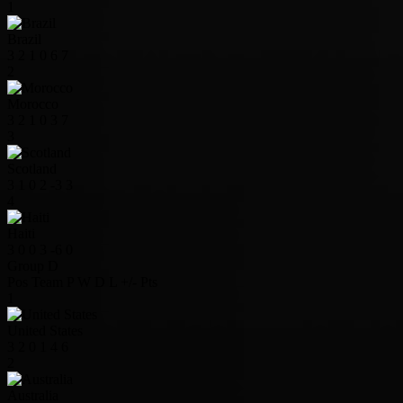
1
Brazil
3
2
1
0
6
7
2
Morocco
3
2
1
0
3
7
3
Scotland
3
1
0
2
-3
3
4
Haiti
3
0
0
3
-6
0
Group D
Pos
Team
P
W
D
L
+/-
Pts
1
United States
3
2
0
1
4
6
2
Australia