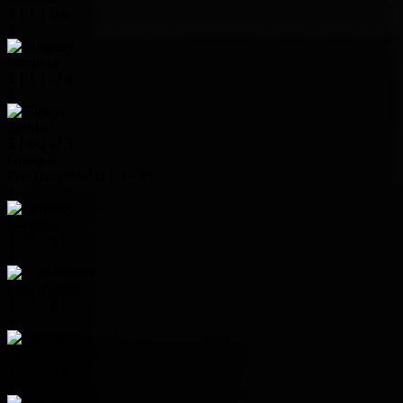
3
1
1
1
0
4
3
Paraguay
3
1
1
1
-2
4
4
Türkiye
3
1
0
2
-2
3
Group E
Pos
Team
P
W
D
L
+/-
Pts
1
Germany
3
2
0
1
6
6
2
Côte d'Ivoire
3
2
0
1
2
6
3
Ecuador
3
1
1
1
0
4
4