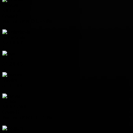
Curacao
3
0
1
2
-8
1
Group F
Pos
Team
P
W
D
L
+/-
Pts
1
Netherlands
3
2
1
0
6
7
2
Japan
3
1
2
0
4
5
3
Sweden
3
1
1
1
0
4
4
Tunisia
3
0
0
3
-10
0
Group G
Pos
Team
P
W
D
L
+/-
Pts
1