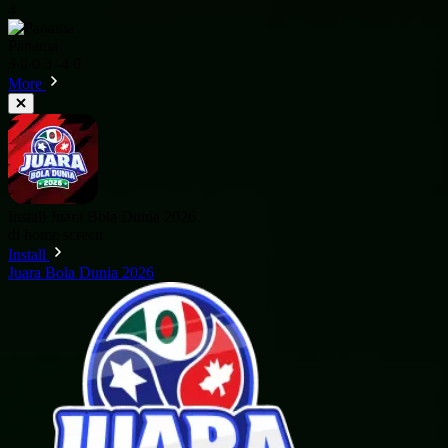
4
Panama
3
0
0
3
-4
0
More
Install Juara Bola Dunia 2026
di home screen
Install
Juara Bola Dunia 2026