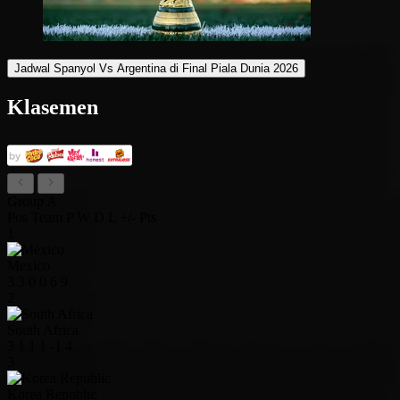
Jadwal Spanyol Vs Argentina di Final Piala Dunia 2026
Klasemen
Group A
Pos
Team
P
W
D
L
+/-
Pts
1
Mexico
3
3
0
0
6
9
2
South Africa
3
1
1
1
-1
4
3
Korea Republic