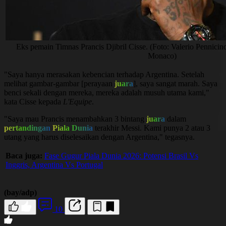
Eks pemain Timnas Prancis Djibril Cisse. (Foto: Valerio Pennicin
Monaco)
"Saya hanya merasakan kebencian terhadap Argentina. Setelah
melihat gambar-gambar [perayaan
juara
], saya sangat marah. Saya
benci sekali dengan mereka, mereka adalah musuh utama kami,"
kata Cisse kepada
L'Equipe
.
"Saya mau Prancis menambahkan 3 bintang
juara
dalam
pertandingan
Piala Dunia
terakhir Messi. Kami punya 2 atau 3
utang yang harus diselesaikan dengan Argentina," tegasnya.
Baca juga:
Fase Gugur Piala Dunia 2026: Potensi Brasil Vs
Inggris, Argentina Vs Portugal
(bay/adp)
10