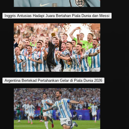
Inggris Antusias Hadapi Juara Bertahan Piala Dunia dan Messi
Argentina Bertekad Pertahankan Gelar di Piala Dunia 2026