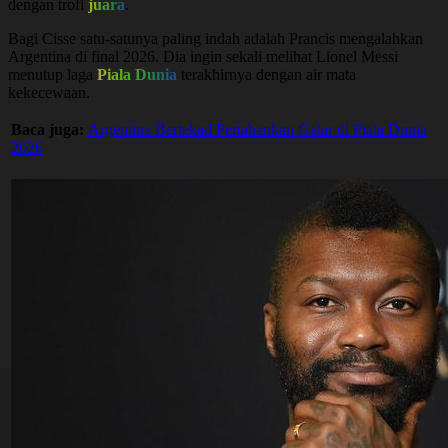
dengan trofi
juara
.
Bagi Cisse satu-satunya paling indah adalah Prancis mengalahkan
Argentina di final 2026. Dia ingin sekali melihat Lionel Messi
menutup laga
Piala Dunia
terakhirnya dengan air mata
kekecewaan.
Baca juga:
Argentina Bertekad Pertahankan Gelar di Piala Dunia
2026