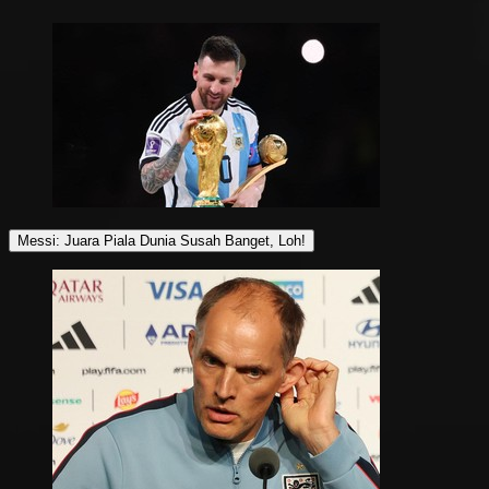
Messi: Juara Piala Dunia Susah Banget, Loh!