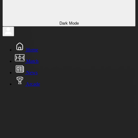
Dark Mode
Home
Match
News
Arcade