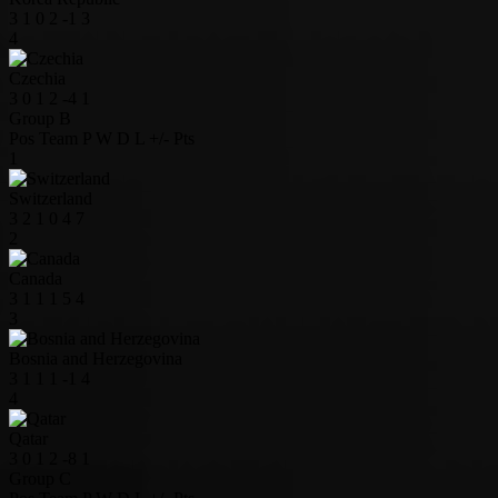
3
1
0
2
-1
3
4
Czechia
3
0
1
2
-4
1
Group B
Pos
Team
P
W
D
L
+/-
Pts
1
Switzerland
3
2
1
0
4
7
2
Canada
3
1
1
1
5
4
3
Bosnia and Herzegovina
3
1
1
1
-1
4
4
Qatar
3
0
1
2
-8
1
Group C