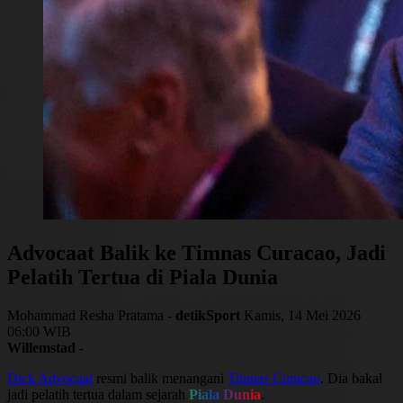
Advocaat Balik ke Timnas Curacao, Jadi
Pelatih Tertua di Piala Dunia
Mohammad Resha Pratama -
detikSport
Kamis, 14 Mei 2026
06:00 WIB
Willemstad
-
Dick Advocaat
resmi balik menangani
Timnas Curacao
. Dia bakal
jadi pelatih tertua dalam sejarah
Piala Dunia
.