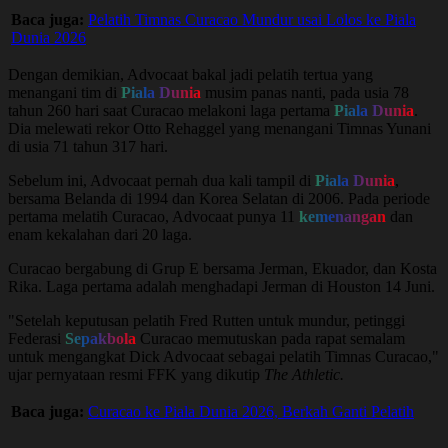
Baca juga:
Pelatih Timnas Curacao Mundur usai Lolos ke Piala
Dunia 2026
Dengan demikian, Advocaat bakal jadi pelatih tertua yang
menangani tim di
Piala Dunia
musim panas nanti, pada usia 78
tahun 260 hari saat Curacao melakoni laga pertama
Piala Dunia
.
Dia melewati rekor Otto Rehaggel yang menangani Timnas Yunani
di usia 71 tahun 317 hari.
Sebelum ini, Advocaat pernah dua kali tampil di
Piala Dunia
,
bersama Belanda di 1994 dan Korea Selatan di 2006. Pada periode
pertama melatih Curacao, Advocaat punya 11
kemenangan
dan
enam kekalahan dari 20 laga.
Curacao bergabung di Grup E bersama Jerman, Ekuador, dan Kosta
Rika. Laga pertama adalah menghadapi Jerman di Houston 14 Juni.
"Setelah keputusan pelatih Fred Rutten untuk mundur, petinggi
Federasi
Sepakbola
Curacao memutuskan pada rapat semalam
untuk mengangkat Dick Advocaat sebagai pelatih Timnas Curacao,"
ujar pernyataan resmi FFK yang dikutip
The Athletic.
Baca juga:
Curacao ke Piala Dunia 2026, Berkah Ganti Pelatih