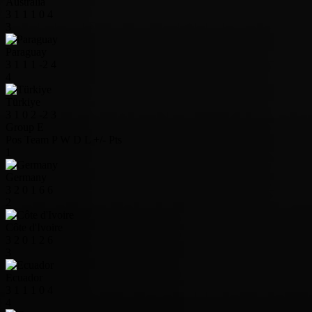
Australia
3
1
1
1
0
4
3
Paraguay
3
1
1
1
-2
4
4
Türkiye
3
1
0
2
-2
3
Group E
Pos
Team
P
W
D
L
+/-
Pts
1
Germany
3
2
0
1
6
6
2
Côte d'Ivoire
3
2
0
1
2
6
3
Ecuador
3
1
1
1
0
4
4