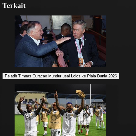
Terkait
Pelatih Timnas Curacao Mundur usai Lolos ke Piala Dunia 2026