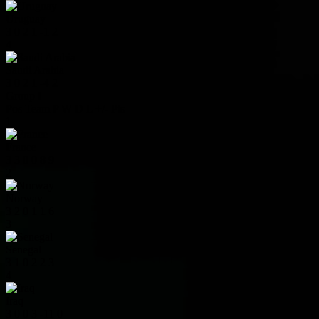
Uruguay
3
0
2
1
-1
2
4
Saudi Arabia
3
0
2
1
-4
2
Group I
Pos
Team
P
W
D
L
+/-
Pts
1
France
3
3
0
0
8
9
2
Norway
3
2
0
1
1
6
3
Senegal
3
1
0
2
2
3
4
Iraq
3
0
0
3
-11
0