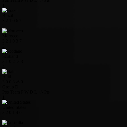
Pos
Team
P
W
D
L
+/-
Pts
1
Brazil
3
2
1
0
6
7
2
Morocco
3
2
1
0
3
7
3
Scotland
3
1
0
2
-3
3
4
Haiti
3
0
0
3
-6
0
Group D
Pos
Team
P
W
D
L
+/-
Pts
1
United States
3
2
0
1
4
6
2