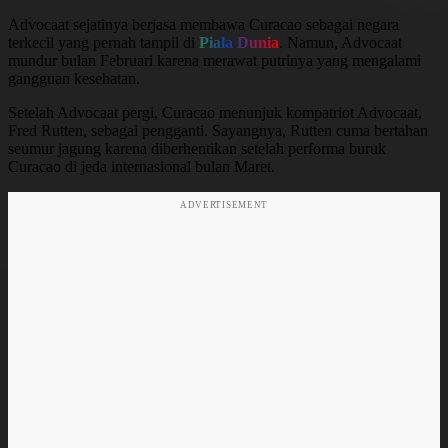
Advocaat sejatinya berjasa membawa Curacao sebagai negara
terkecil yang pernah tampil di
Piala Dunia
. Namun, Advocaat
mundur bulan Februari karena merawat putrinya yang mengalami
gangguan kesehatan.
Setelah Advocaat pergi, Curacao menunjuk kompatriot Advocaat,
Fred Rutten, sebagai pengganti. Sayangnya, Rutten cuma bertahan
seumur jagung karena diberhentikan setelah performa buruk
Curacao di jeda internasional bulan Maret.
ADVERTISEMENT