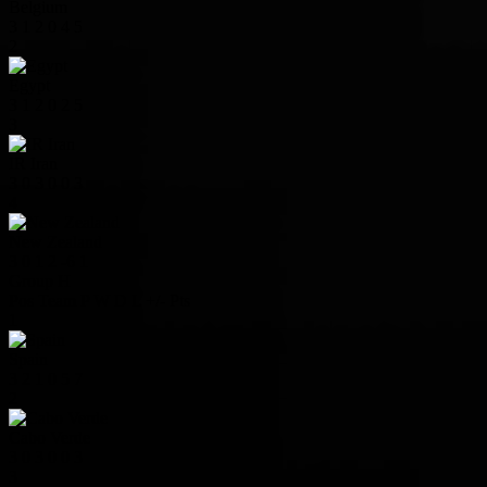
Belgium
3
1
2
0
4
5
2
Egypt
3
1
2
0
2
5
3
IR Iran
3
0
3
0
0
3
4
New Zealand
3
0
1
2
-6
1
Group H
Pos
Team
P
W
D
L
+/-
Pts
1
Spain
3
2
1
0
5
7
2
Cabo Verde
3
0
3
0
0
3
3