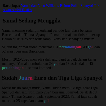
Baca juga:
Yamal dan Nico Williams Belum Pulih, Spanyol Tak
Akan Ambil Risiko
Yamal Sedang Menggila
Yamal memang sedang menjalani periode luar biasa bersama
Barcelona dan Timnas Spanyol. Pemain remaja itu finis runner-up
Ballon d'Or
2025 dan terus tampil konsisten sepanjang musim.
Sejauh ini, Yamal sudah mencatat 151
pertandingan
, 49
gol
, dan
52 assist bersama Barcelona.
Musim 2025/2026 menjadi salah satu yang terbaik dalam karier
mudanya. Yamal membukukan 24
gol
dan 18 assist dalam 45
pertandingan
di semua kompetisi.
Sudah
Juara
Euro dan Tiga Liga Spanyol
Meski masih sangat muda, Yamal sudah memiliki tiga gelar Liga
Spanyol dan satu trofi Euro 2024 bersama Spanyol. Sejak debut
untuk Timnas Spanyol pada September 2023, Yamal juga sudah
mencatat 25 caps dan enam
gol
.