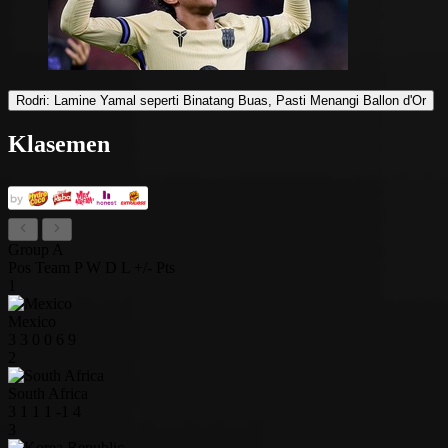
Rodri: Lamine Yamal seperti Binatang Buas, Pasti Menangi Ballon d'Or
Klasemen
Group A
Pos
Team
P
W
D
L
+/-
Pts
1
Mexico
3
3
0
0
6
9
2
South Africa
3
1
1
1
-1
4
3