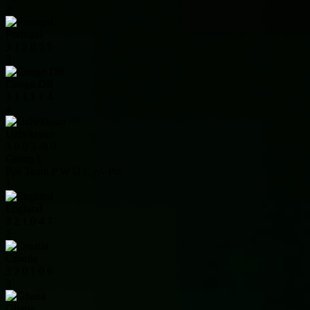
2
Portugal
3
1
2
0
5
5
3
Congo DR
3
1
1
1
1
4
4
Uzbekistan
3
0
0
3
-9
0
Group L
Pos
Team
P
W
D
L
+/-
Pts
1
England
3
2
1
0
4
7
2
Croatia
3
2
0
1
0
6
3
Ghana