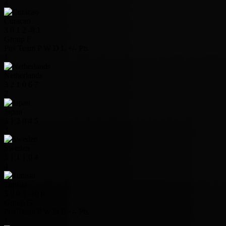
4
Curacao
3
0
1
2
-8
1
Group F
Pos
Team
P
W
D
L
+/-
Pts
1
Netherlands
3
2
1
0
6
7
2
Japan
3
1
2
0
4
5
3
Sweden
3
1
1
1
0
4
4
Tunisia
3
0
0
3
-10
0
Group G
Pos
Team
P
W
D
L
+/-
Pts
1