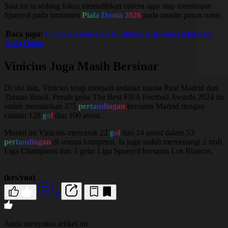
Saat ini ia sedang fokus memulihkan cedera agar siap memimpin
Spanyol pada turnamen
Piala Dunia 2026
pada musim panas nanti.
Baca juga:
Vinicius Absen Lawan Bilbao, Siap-siap Duluan ke
Piala Dunia
Vinicius Juga Masih Bersinar
Di sisi lain, Vinicius tetap menjadi andalan utama Real Madrid dan
Timnas Brasil. Peraih gelar
The Best FIFA Football Awards
2024 itu
sudah memainkan 375
pertandingan
bersama Madrid dengan
catatan 128
gol
dan 100 assist.
Musim ini Vinicius mencetak 22
gol
dan 14 assist dalam 53
pertandingan
di semua kompetisi. Ia juga sudah memenangi 2 trofi
Liga Champions dan 3 gelar Liga Spanyol bersama Los Blancos.
(krs/yna)
0
Anda menyukai artikel ini