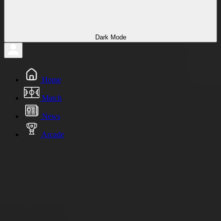
Dark Mode
Home
Match
News
Arcade