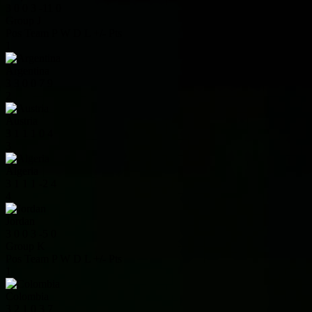
3
0
0
3
-11
0
Group J
Pos
Team
P
W
D
L
+/-
Pts
1
Argentina
3
3
0
0
7
9
2
Austria
3
1
1
1
0
4
3
Algeria
3
1
1
1
-2
4
4
Jordan
3
0
0
3
-5
0
Group K
Pos
Team
P
W
D
L
+/-
Pts
1
Colombia
3
2
1
0
3
7