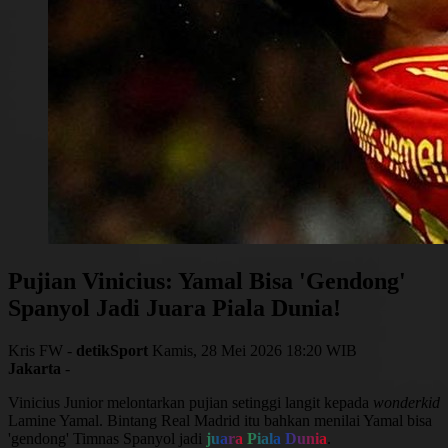
Pujian Vinicius: Yamal Bisa 'Gendong'
Spanyol Jadi Juara Piala Dunia!
Kris FW -
detikSport
Kamis, 28 Mei 2026 18:20 WIB
Jakarta
-
Vinicius Junior
melontarkan pujian setinggi langit kepada
wonderkid
Lamine Yamal
. Bintang
Real Madrid
itu bahkan menilai Yamal bisa
'gendong' Timnas Spanyol jadi
juara
Piala Dunia
.