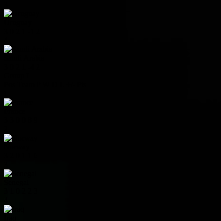
3
Uruguay
3
0
2
1
-1
2
4
Saudi Arabia
3
0
2
1
-4
2
Group I
Pos
Team
P
W
D
L
+/-
Pts
1
France
3
3
0
0
8
9
2
Norway
3
2
0
1
1
6
3
Senegal
3
1
0
2
2
3
4
Iraq