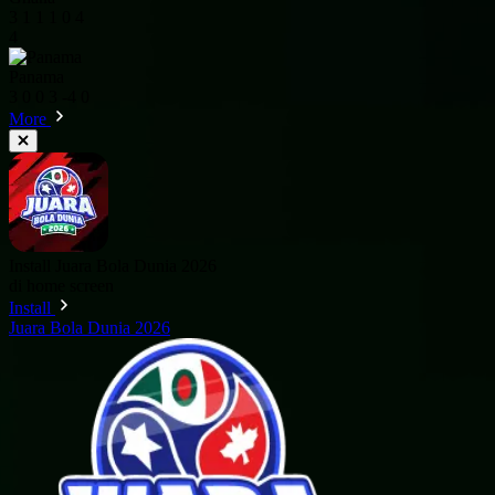
3
1
1
1
0
4
4
Panama
3
0
0
3
-4
0
More
Install Juara Bola Dunia 2026
di home screen
Install
Juara Bola Dunia 2026