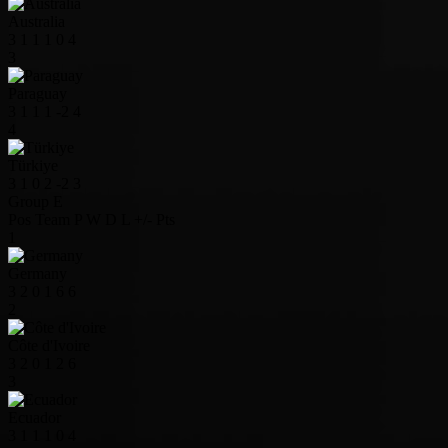
Australia
3
1
1
1
0
4
3
Paraguay
3
1
1
1
-2
4
4
Türkiye
3
1
0
2
-2
3
Group E
Pos
Team
P
W
D
L
+/-
Pts
1
Germany
3
2
0
1
6
6
2
Côte d'Ivoire
3
2
0
1
2
6
3
Ecuador
3
1
1
1
0
4