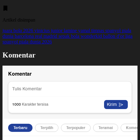
Artikel disimpan
juara bola 2026
vinicius junior
lamine yamal
timnas spanyol
piala
dunia
barcelona
real madrid
sepak bola
wonderkid
ballon d'or
liga
spanyol
piala dunia 2026
Komentar