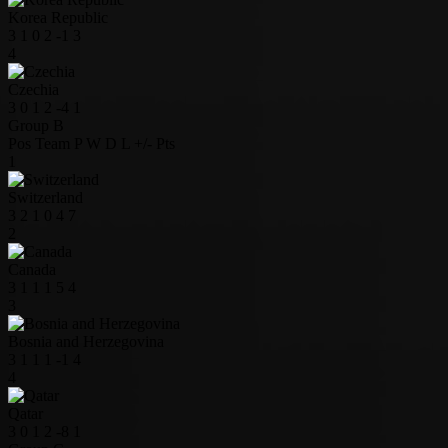
Korea Republic
3
1
0
2
-1
3
4
Czechia
3
0
1
2
-4
1
Group B
Pos
Team
P
W
D
L
+/-
Pts
1
Switzerland
3
2
1
0
4
7
2
Canada
3
1
1
1
5
4
3
Bosnia and Herzegovina
3
1
1
1
-1
4
4
Qatar
3
0
1
2
-8
1