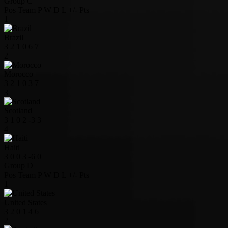
Group C
Pos
Team
P
W
D
L
+/-
Pts
1
Brazil
3
2
1
0
6
7
2
Morocco
3
2
1
0
3
7
3
Scotland
3
1
0
2
-3
3
4
Haiti
3
0
0
3
-6
0
Group D
Pos
Team
P
W
D
L
+/-
Pts
1
United States
3
2
0
1
4
6
2