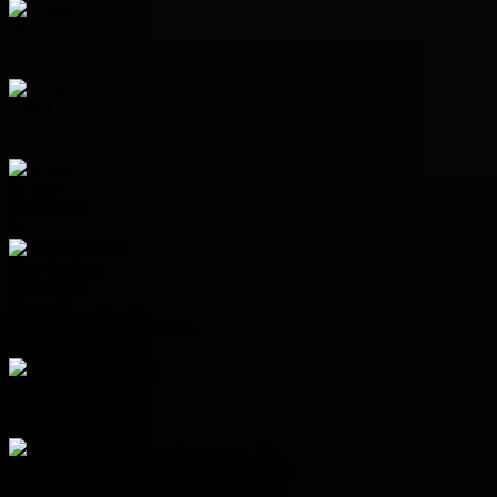
Belgium
3
1
2
0
4
5
2
Egypt
3
1
2
0
2
5
3
IR Iran
3
0
3
0
0
3
4
New Zealand
3
0
1
2
-6
1
Group H
Pos
Team
P
W
D
L
+/-
Pts
1
Spain
3
2
1
0
5
7
2
Cabo Verde
3
0
3
0
0
3