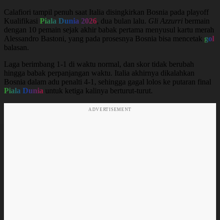
Calafiori tampil penuh saat Italia disingkirkan Bosnia pada playoff
Kualifikasi
Piala Dunia 2026
, dua bulan lalu.
Gli Azzurri
bermain
dengan 10 pemain sejak akhir babak pertama menyusul kartu merah
Alessandro Bastoni, yang pada prosesnya Bosnia bisa mencetak
gol
balasan.
Laga berimbang 1-1 di waktu normal, dan skor tidak berubah
hingga babak perpanjangan waktu. Italia akhirnya dikalahkan
Bosnia dalam adu penalti 4-1, sehingga gagal lolos ke putaran final
Piala Dunia
untuk ketiga kalinya berturut-turut.
ADVERTISEMENT