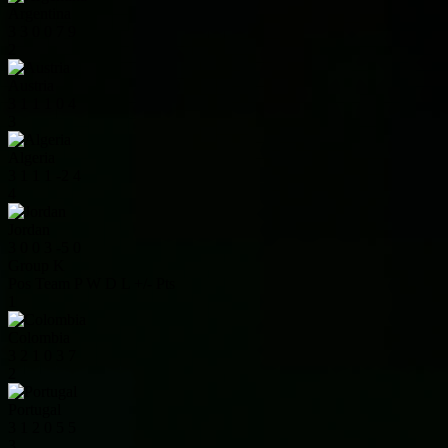
Argentina
3
3
0
0
7
9
2
Austria
3
1
1
1
0
4
3
Algeria
3
1
1
1
-2
4
4
Jordan
3
0
0
3
-5
0
Group K
Pos
Team
P
W
D
L
+/-
Pts
1
Colombia
3
2
1
0
3
7
2
Portugal
3
1
2
0
5
5
3