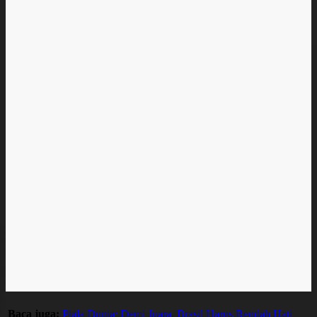
Baca juga:
Piala Dunia: Demi Juara, Brasil Harus Rendah Hati