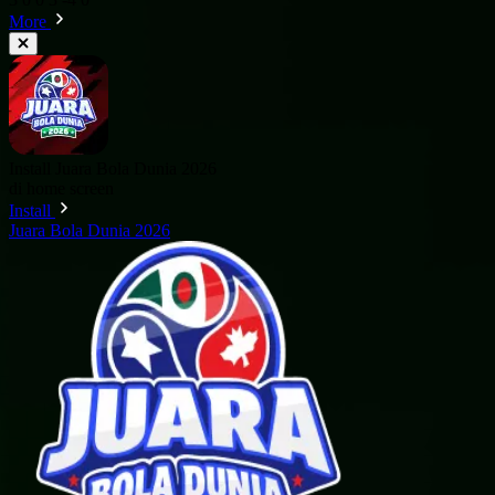
More
Install Juara Bola Dunia 2026
di home screen
Install
Juara Bola Dunia 2026