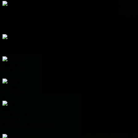
Saudi Arabia
3
0
2
1
-4
2
Group I
Pos
Team
P
W
D
L
+/-
Pts
1
France
3
3
0
0
8
9
2
Norway
3
2
0
1
1
6
3
Senegal
3
1
0
2
2
3
4
Iraq
3
0
0
3
-11
0
Group J
Pos
Team
P
W
D
L
+/-
Pts
1