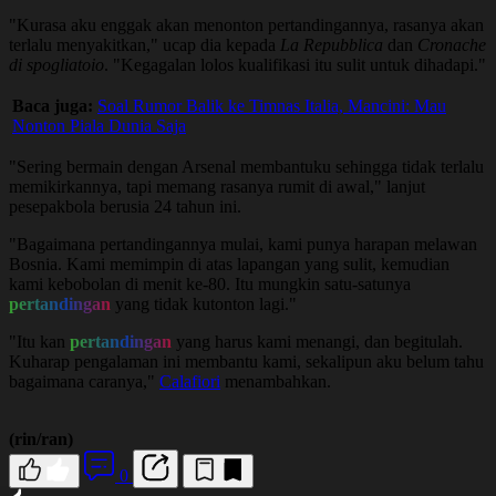
"Kurasa aku enggak akan menonton pertandingannya, rasanya akan
terlalu menyakitkan," ucap dia kepada
La Repubblica
dan
Cronache
di spogliatoio
. "Kegagalan lolos kualifikasi itu sulit untuk dihadapi."
Baca juga:
Soal Rumor Balik ke Timnas Italia, Mancini: Mau
Nonton Piala Dunia Saja
"Sering bermain dengan Arsenal membantuku sehingga tidak terlalu
memikirkannya, tapi memang rasanya rumit di awal," lanjut
pesepakbola berusia 24 tahun ini.
"Bagaimana pertandingannya mulai, kami punya harapan melawan
Bosnia. Kami memimpin di atas lapangan yang sulit, kemudian
kami kebobolan di menit ke-80. Itu mungkin satu-satunya
pertandingan
yang tidak kutonton lagi."
"Itu kan
pertandingan
yang harus kami menangi, dan begitulah.
Kuharap pengalaman ini membantu kami, sekalipun aku belum tahu
bagaimana caranya,"
Calafiori
menambahkan.
(rin/ran)
0