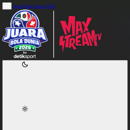
Juara Bola Dunia 2026