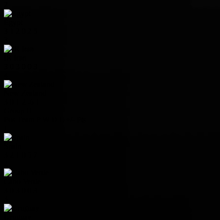
2
Egypt
3
1
2
0
2
5
3
IR Iran
3
0
3
0
0
3
4
New Zealand
3
0
1
2
-6
1
Group H
Pos
Team
P
W
D
L
+/-
Pts
1
Spain
3
2
1
0
5
7
2
Cabo Verde
3
0
3
0
0
3
3
Uruguay