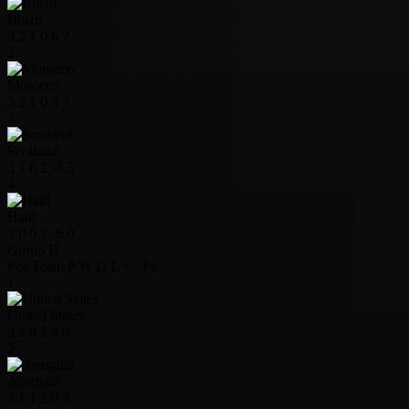
Brazil
3
2
1
0
6
7
2
Morocco
3
2
1
0
3
7
3
Scotland
3
1
0
2
-3
3
4
Haiti
3
0
0
3
-6
0
Group D
Pos
Team
P
W
D
L
+/-
Pts
1
United States
3
2
0
1
4
6
2
Australia
3
1
1
1
0
4