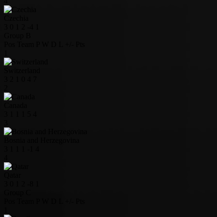
4
Czechia
3
0
1
2
-4
1
Group B
Pos
Team
P
W
D
L
+/-
Pts
1
Switzerland
3
2
1
0
4
7
2
Canada
3
1
1
1
5
4
3
Bosnia and Herzegovina
3
1
1
1
-1
4
4
Qatar
3
0
1
2
-8
1
Group C
Pos
Team
P
W
D
L
+/-
Pts
1