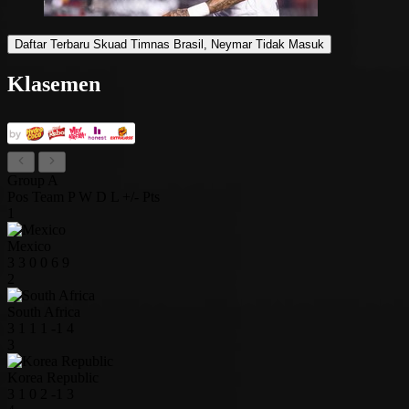
Daftar Terbaru Skuad Timnas Brasil, Neymar Tidak Masuk
Klasemen
Group A
Pos
Team
P
W
D
L
+/-
Pts
1
Mexico
3
3
0
0
6
9
2
South Africa
3
1
1
1
-1
4
3
Korea Republic
3
1
0
2
-1
3