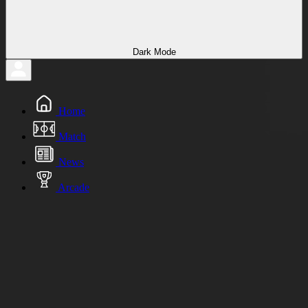
Dark Mode
Home
Match
News
Arcade