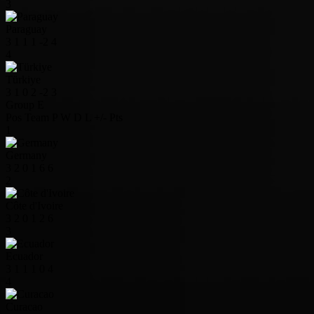
3
Paraguay
3
1
1
1
-2
4
4
Türkiye
3
1
0
2
-2
3
Group E
Pos
Team
P
W
D
L
+/-
Pts
1
Germany
3
2
0
1
6
6
2
Côte d'Ivoire
3
2
0
1
2
6
3
Ecuador
3
1
1
1
0
4
4
Curacao