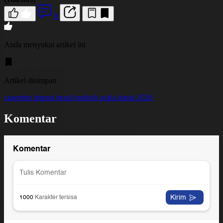
0
Anda menyukai artikel ini
Artikel disimpan
casemiro
timnas brasil
endrick
piala dunia 2026
Komentar