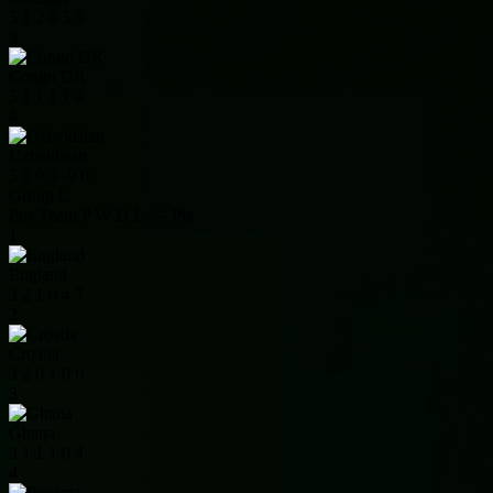
3
1
2
0
5
5
3
Congo DR
3
1
1
1
1
4
4
Uzbekistan
3
0
0
3
-9
0
Group L
Pos
Team
P
W
D
L
+/-
Pts
1
England
3
2
1
0
4
7
2
Croatia
3
2
0
1
0
6
3
Ghana
3
1
1
1
0
4
4