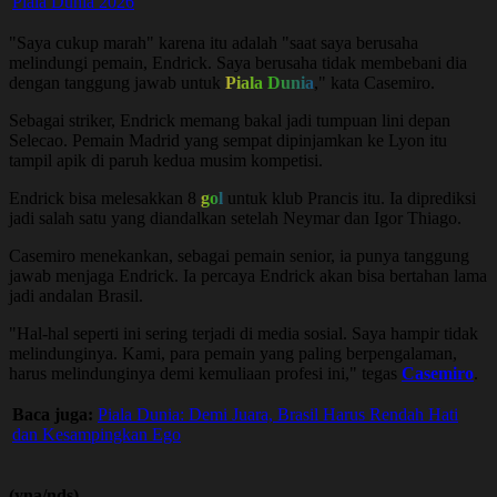
Piala Dunia 2026
"Saya cukup marah" karena itu adalah "saat saya berusaha
melindungi pemain, Endrick. Saya berusaha tidak membebani dia
dengan tanggung jawab untuk
Piala Dunia
," kata Casemiro.
Sebagai striker, Endrick memang bakal jadi tumpuan lini depan
Selecao. Pemain Madrid yang sempat dipinjamkan ke Lyon itu
tampil apik di paruh kedua musim kompetisi.
Endrick bisa melesakkan 8
gol
untuk klub Prancis itu. Ia diprediksi
jadi salah satu yang diandalkan setelah Neymar dan Igor Thiago.
Casemiro menekankan, sebagai pemain senior, ia punya tanggung
jawab menjaga Endrick. Ia percaya Endrick akan bisa bertahan lama
jadi andalan Brasil.
"Hal-hal seperti ini sering terjadi di media sosial. Saya hampir tidak
melindunginya. Kami, para pemain yang paling berpengalaman,
harus melindunginya demi kemuliaan profesi ini," tegas
Casemiro
.
Baca juga:
Piala Dunia: Demi Juara, Brasil Harus Rendah Hati
dan Kesampingkan Ego
(yna/nds)