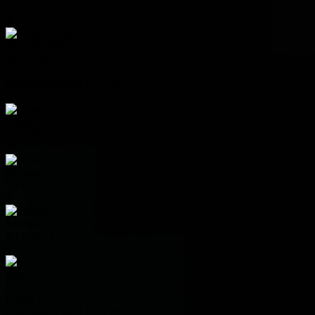
3
0
2
1
-1
2
4
Saudi Arabia
3
0
2
1
-4
2
Group I
Pos
Team
P
W
D
L
+/-
Pts
1
France
3
3
0
0
8
9
2
Norway
3
2
0
1
1
6
3
Senegal
3
1
0
2
2
3
4
Iraq
3
0
0
3
-11
0
Group J
Pos
Team
P
W
D
L
+/-
Pts