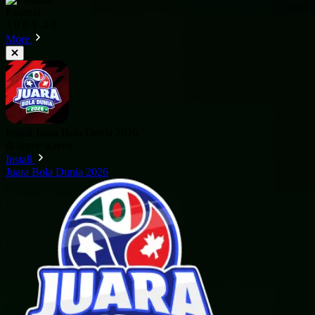
Panama
3
0
0
3
-4
0
More
Install Juara Bola Dunia 2026
di home screen
Install
Juara Bola Dunia 2026