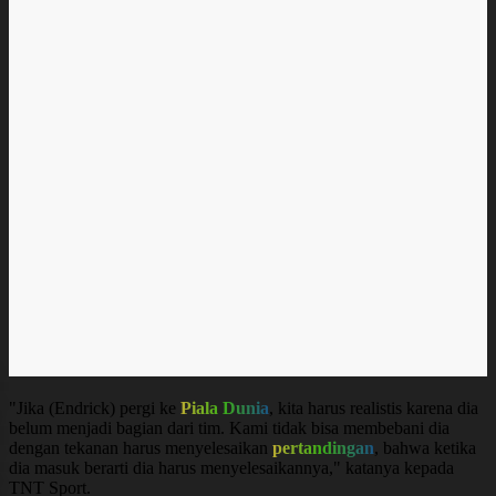
"Jika (Endrick) pergi ke
Piala Dunia
, kita harus realistis karena dia
belum menjadi bagian dari tim. Kami tidak bisa membebani dia
dengan tekanan harus menyelesaikan
pertandingan
, bahwa ketika
dia masuk berarti dia harus menyelesaikannya," katanya kepada
TNT Sport.