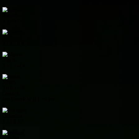
1
Argentina
3
3
0
0
7
9
2
Austria
3
1
1
1
0
4
3
Algeria
3
1
1
1
-2
4
4
Jordan
3
0
0
3
-5
0
Group K
Pos
Team
P
W
D
L
+/-
Pts
1
Colombia
3
2
1
0
3
7
2
Portugal