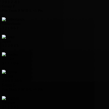
3
0
1
2
-8
1
Group F
Pos
Team
P
W
D
L
+/-
Pts
1
Netherlands
3
2
1
0
6
7
2
Japan
3
1
2
0
4
5
3
Sweden
3
1
1
1
0
4
4
Tunisia
3
0
0
3
-10
0
Group G
Pos
Team
P
W
D
L
+/-
Pts
1
Belgium
3
1
2
0
4
5