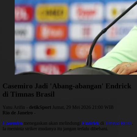
Casemiro Jadi 'Abang-abangan' Endrick
di Timnas Brasil
Yanu Arifin -
detikSport
Jumat, 29 Mei 2026 21:00 WIB
Rio de Janeiro
-
Casemiro
menegaskan akan melindungi
Endrick
di
Timnas Brasil
.
Ia meminta striker mudanya itu jangan terlalu dibebani.