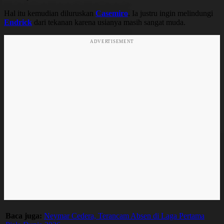
Hal itu kemudian diluruskan
Casemiro
. Ia justru ingin melindungi
Endrick
dari tekanan karena usianya masih sangat muda.
ADVERTISEMENT
Baca juga:
Neymar Cedera, Terancam Absen di Laga Pertama