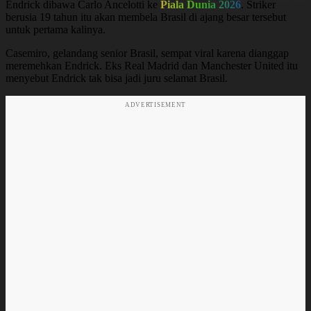
Endrick dibawa Carlo Ancelotti ke
Piala Dunia 2026
. Striker
berusia 19 tahun itu akan membela Brasil di ajang besar tersebut
untuk pertama kalinya.
Casemiro, gelandang senior Brasil, sempat viral karena dianggap
meremehkan Endrick. Eks Real Madrid dan Manchester United itu
menyebut Endrick tak bisa jadi juru selamat Brasil.
ADVERTISEMENT