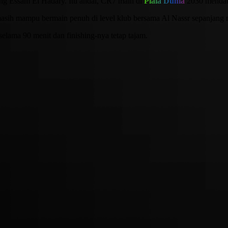
ng Essam El Hadary. Itu andai, CR7 main di
Piala Dunia
2030 mendata
sih mampu bermain penuh di level klub bersama Al Nassr sepanjang 
elama 90 menit dan finishing-nya tetap tajam.