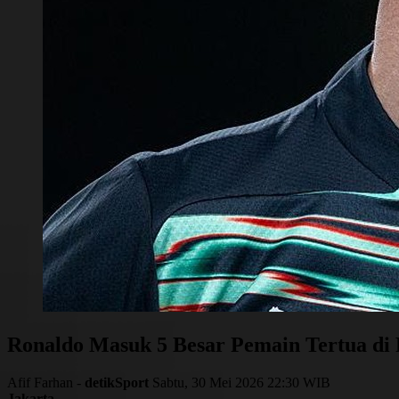
Ronaldo Masuk 5 Besar Pemain Tertua di 
Afif Farhan -
detikSport
Sabtu, 30 Mei 2026 22:30 WIB
Jakarta
-