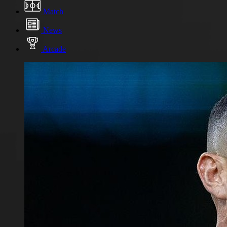
Match
News
Arcade