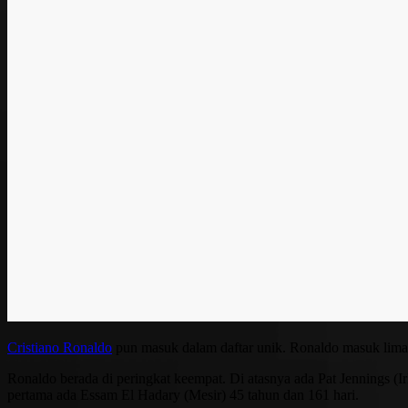
Cristiano Ronaldo
pun masuk dalam daftar unik. Ronaldo masuk lima b
Ronaldo berada di peringkat keempat. Di atasnya ada Pat Jennings (Ir
pertama ada Essam El Hadary (Mesir) 45 tahun dan 161 hari.