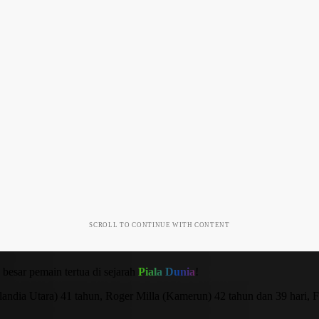
SCROLL TO CONTINUE WITH CONTENT
esar pemain tertua di sejarah
Piala Dunia
!
landia Utara) 41 tahun, Roger Milla (Kamerun) 42 tahun dan 39 hari, F