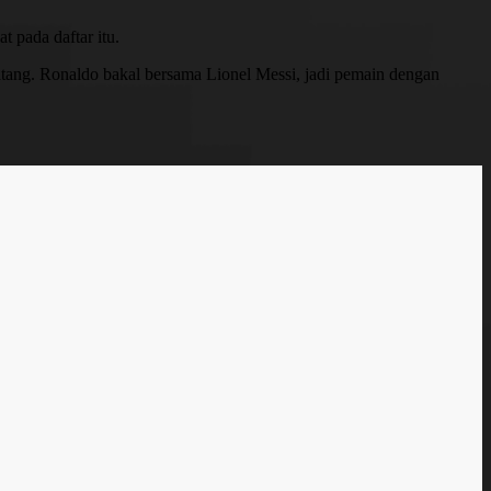
 pada daftar itu.
tang. Ronaldo bakal bersama Lionel Messi, jadi pemain dengan