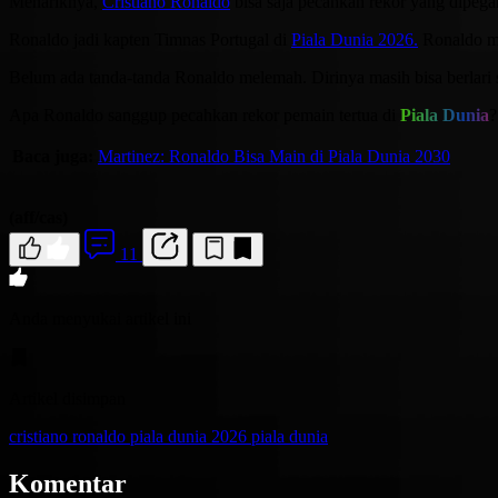
Menariknya,
Cristiano Ronaldo
bisa saja pecahkan rekor yang dipega
Ronaldo jadi kapten Timnas Portugal di
Piala Dunia 2026.
Ronaldo ma
Belum ada tanda-tanda Ronaldo melemah. Dirinya masih bisa berlari s
Apa Ronaldo sanggup pecahkan rekor pemain tertua di
Piala Dunia
?
Baca juga:
Martinez: Ronaldo Bisa Main di Piala Dunia 2030
(aff/cas)
11
Anda menyukai artikel ini
Artikel disimpan
cristiano ronaldo
piala dunia 2026
piala dunia
Komentar