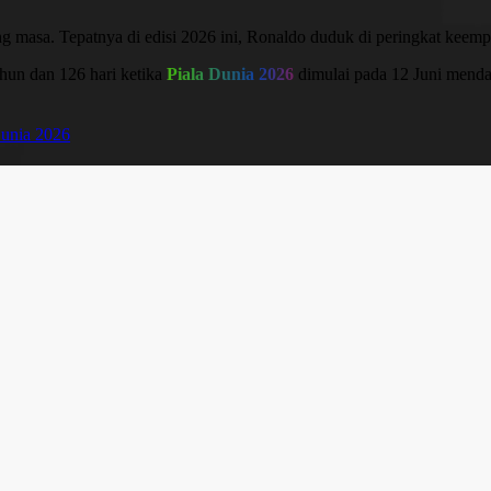
g masa. Tepatnya di edisi 2026 ini, Ronaldo duduk di peringkat keempat
ahun dan 126 hari ketika
Piala Dunia 2026
dimulai pada 12 Juni menda
Dunia 2026