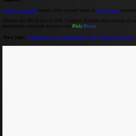
Cristiano Ronaldo
masuk daftar pemain tertua di
Piala Dunia
sepanjan
Dilansir dari
World Soccer Talk
, Cristiano Ronaldo akan berusia 41 t
penampilan terbanyak di enam edisi
Piala Dunia
!
Baca juga:
Portugal Masih Butuh Ronaldo Jadi Pemimpin di Piala 