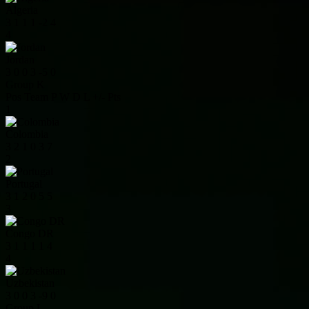
Algeria
3
1
1
1
-2
4
4
Jordan
3
0
0
3
-5
0
Group K
Pos
Team
P
W
D
L
+/-
Pts
1
Colombia
3
2
1
0
3
7
2
Portugal
3
1
2
0
5
5
3
Congo DR
3
1
1
1
1
4
4
Uzbekistan
3
0
0
3
-9
0
Group L