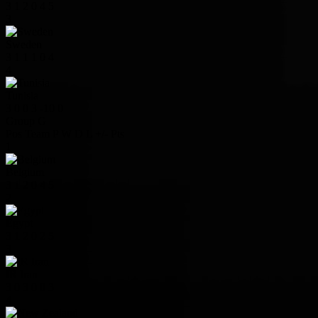
3
1
2
0
4
5
3
Sweden
3
1
1
1
0
4
4
Tunisia
3
0
0
3
-10
0
Group G
Pos
Team
P
W
D
L
+/-
Pts
1
Belgium
3
1
2
0
4
5
2
Egypt
3
1
2
0
2
5
3
IR Iran
3
0
3
0
0
3
4