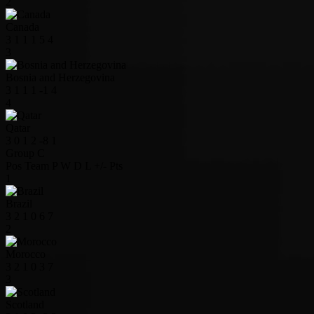
2
Canada
3
1
1
1
5
4
3
Bosnia and Herzegovina
3
1
1
1
-1
4
4
Qatar
3
0
1
2
-8
1
Group C
Pos
Team
P
W
D
L
+/-
Pts
1
Brazil
3
2
1
0
6
7
2
Morocco
3
2
1
0
3
7
3
Scotland