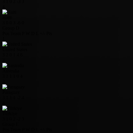
3
1
0
2
-3
3
4
Haiti
3
0
0
3
-6
0
Group D
Pos
Team
P
W
D
L
+/-
Pts
1
United States
3
2
0
1
4
6
2
Australia
3
1
1
1
0
4
3
Paraguay
3
1
1
1
-2
4
4
Türkiye
3
1
0
2
-2
3
Group E
Pos
Team
P
W
D
L
+/-
Pts