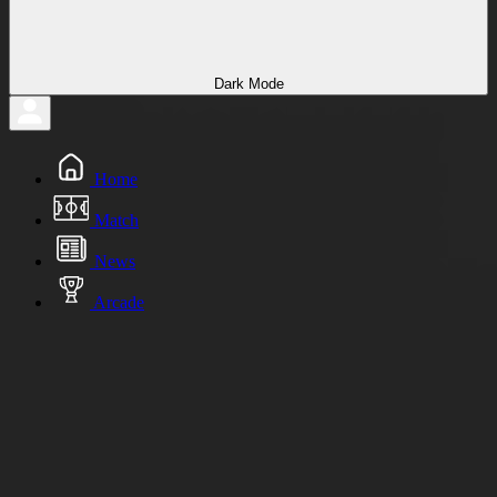
Dark Mode
Home
Match
News
Arcade