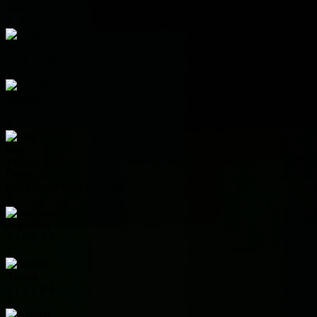
3
3
0
0
8
9
2
Norway
3
2
0
1
1
6
3
Senegal
3
1
0
2
2
3
4
Iraq
3
0
0
3
-11
0
Group J
Pos
Team
P
W
D
L
+/-
Pts
1
Argentina
3
3
0
0
7
9
2
Austria
3
1
1
1
0
4
3