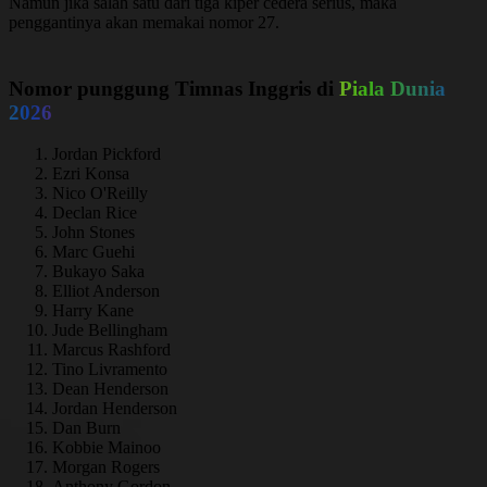
Namun jika salah satu dari tiga kiper cedera serius, maka
penggantinya akan memakai nomor 27.
Nomor punggung Timnas Inggris di
Piala Dunia
2026
Jordan Pickford
Ezri Konsa
Nico O'Reilly
Declan Rice
John Stones
Marc Guehi
Bukayo Saka
Elliot Anderson
Harry Kane
Jude Bellingham
Marcus Rashford
Tino Livramento
Dean Henderson
Jordan Henderson
Dan Burn
Kobbie Mainoo
Morgan Rogers
Anthony Gordon