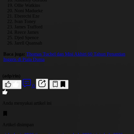
Ollie Watkins
Noni Madueke
Eberechi Eze
Ivan Toney
James Trafford
Reece James
Djed Spence
Jarell Quansah
Baca juga:
Thomas Tuchel dan Misi Akhiri 60 Tahun Penantian
Inggris di Piala Dunia
(adp/rin)
0
Anda menyukai artikel ini
Artikel disimpan