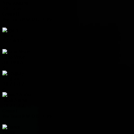
New Zealand
3
0
1
2
-6
1
Group H
Pos
Team
P
W
D
L
+/-
Pts
1
Spain
3
2
1
0
5
7
2
Cabo Verde
3
0
3
0
0
3
3
Uruguay
3
0
2
1
-1
2
4
Saudi Arabia
3
0
2
1
-4
2
Group I
Pos
Team
P
W
D
L
+/-
Pts
1
France