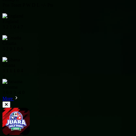
Pos
Team
P
W
D
L
+/-
Pts
1
England
3
2
1
0
4
7
2
Croatia
3
2
0
1
0
6
3
Ghana
3
1
1
1
0
4
4
Panama
3
0
0
3
-4
0
More