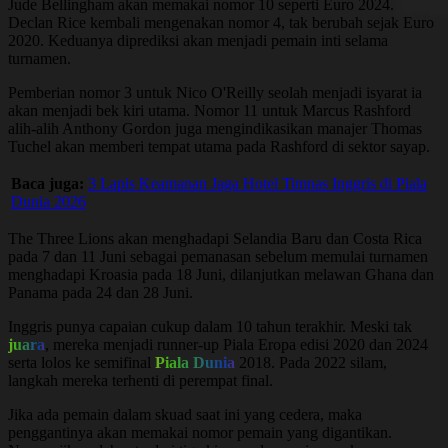
Jude Bellingham akan memakai nomor 10 seperti Euro 2024.
Declan Rice kembali mengenakan nomor 4, tak berubah sejak Euro
2020. Keduanya diprediksi akan menjadi pemain inti selama
turnamen.
Pemberian nomor 3 untuk Nico O'Reilly seolah menjadi isyarat ia
akan menjadi bek kiri utama. Nomor 11 untuk Marcus Rashford
alih-alih Anthony Gordon juga mengindikasikan manajer Thomas
Tuchel akan memberi tempat utama pada Rashford di sektor sayap.
Baca juga:
3 Lapis Keamanan Jaga Hotel Timnas Inggris di Piala
Dunia 2026
The Three Lions akan menghadapi Selandia Baru dan Costa Rica
pada 7 dan 11 Juni sebagai pemanasan sebelum memulai turnamen
menghadapi Kroasia pada 18 Juni, dilanjutkan melawan Ghana dan
Panama pada 24 dan 28 Juni.
Inggris punya capaian cukup dalam 10 tahun terakhir. Meski tak
juara
, mereka menjadi runner-up Piala Eropa edisi 2020 dan 2024
serta lolos ke semifinal
Piala Dunia
2018. Pada 2022 silam,
langkah mereka terhenti di perempat final.
Jika ada pemain dalam skuad saat ini yang cedera, maka
penggantinya akan memakai nomor pemain yang digantikan.