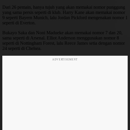
Dari 26 pemain, hanya tujuh yang akan memakai nomor punggung
yang sama persis seperti di klub. Harry Kane akan memakai nomor
9 seperti Bayern Munich, lalu Jordan Pickford mengenakan nomor 1
seperti di Everton.
Bukayo Saka dan Noni Madueke akan memakai nomor 7 dan 20,
sama seperti di Arsenal. Elliot Anderson menggunakan nomor 8
seperti di Nottingham Forest, lalu Reece James setia dengan nomor
24 seperti di Chelsea.
ADVERTISEMENT