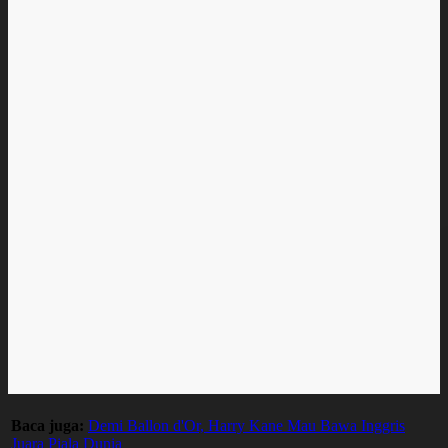
Baca juga:
Demi Ballon d'Or, Harry Kane Mau Bawa Inggris
Juara Piala Dunia