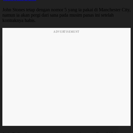
John Stones tetap dengan nomor 5 yang ia pakai di Manchester City,
namun ia akan pergi dari sana pada musim panas ini setelah
kontraknya habis.
ADVERTISEMENT