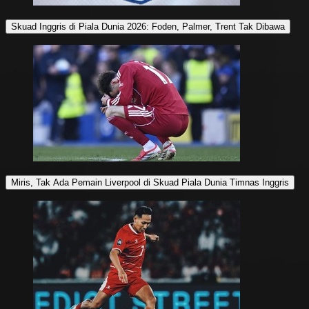
Skuad Inggris di Piala Dunia 2026: Foden, Palmer, Trent Tak Dibawa
Miris, Tak Ada Pemain Liverpool di Skuad Piala Dunia Timnas Inggris