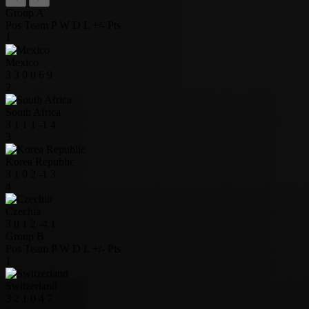
Group A
Pos
Team
P
W
D
L
+/-
Pts
1
Mexico
3
3
0
0
6
9
2
South Africa
3
1
1
1
-1
4
3
Korea Republic
3
1
0
2
-1
3
4
Czechia
3
0
1
2
-4
1
Group B
Pos
Team
P
W
D
L
+/-
Pts
1
Switzerland
3
2
1
0
4
7