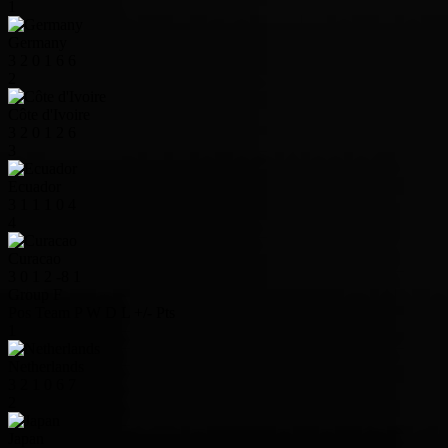
1
Germany
3
2
0
1
6
6
2
Côte d'Ivoire
3
2
0
1
2
6
3
Ecuador
3
1
1
1
0
4
4
Curacao
3
0
1
2
-8
1
Group F
Pos
Team
P
W
D
L
+/-
Pts
1
Netherlands
3
2
1
0
6
7
2
Japan