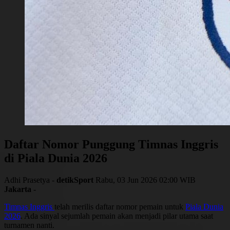
Daftar Nomor Punggung Timnas Inggris
di Piala Dunia 2026
Adhi Prasetya -
detikSport
Rabu, 03 Jun 2026 02:00 WIB
Jakarta
-
Timnas Inggris
telah merilis daftar nomor pemain untuk
Piala Dunia
2026
. Ada sinyal sejumlah pemain akan menjadi pilar utama saat
turnamen nanti.