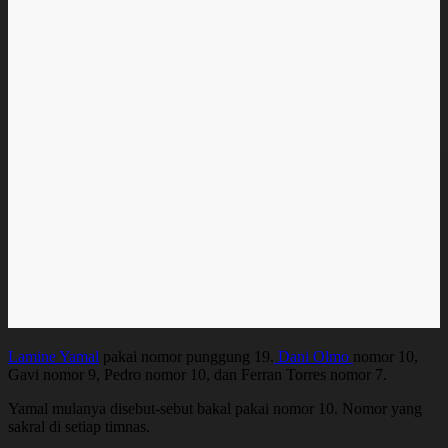
Lamine Yamal
pakai nomor punggung 19.
Dani Olmo
nomor 10,
Gavi nomor 9, Pedro nomor 10, dan Ferran Torres nomor 7.
Yamal mulanya disebut-sebut bakal pakai nomor 10. Nomor yang
sakral di setiap timnas.