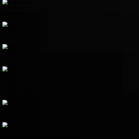
Netherlands
3
2
1
0
6
7
2
Japan
3
1
2
0
4
5
3
Sweden
3
1
1
1
0
4
4
Tunisia
3
0
0
3
-10
0
Group G
Pos
Team
P
W
D
L
+/-
Pts
1
Belgium
3
1
2
0
4
5
2
Egypt
3
1
2
0
2
5