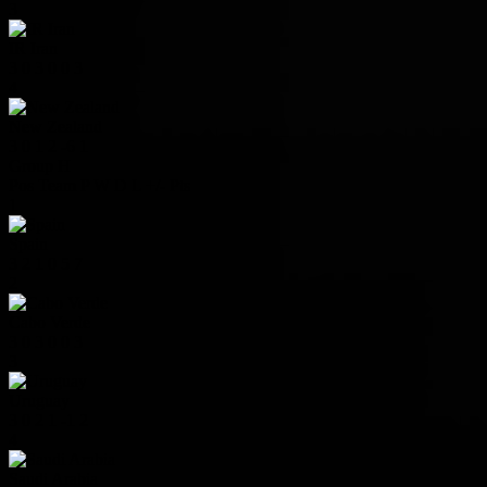
3
IR Iran
3
0
3
0
0
3
4
New Zealand
3
0
1
2
-6
1
Group H
Pos
Team
P
W
D
L
+/-
Pts
1
Spain
3
2
1
0
5
7
2
Cabo Verde
3
0
3
0
0
3
3
Uruguay
3
0
2
1
-1
2
4
Saudi Arabia