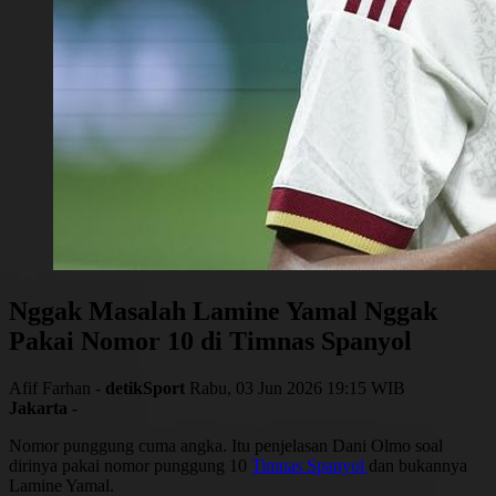
Nggak Masalah Lamine Yamal Nggak
Pakai Nomor 10 di Timnas Spanyol
Afif Farhan -
detikSport
Rabu, 03 Jun 2026 19:15 WIB
Jakarta
-
Nomor punggung cuma angka. Itu penjelasan Dani Olmo soal
dirinya pakai nomor punggung 10
Timnas Spanyol
dan bukannya
Lamine Yamal.