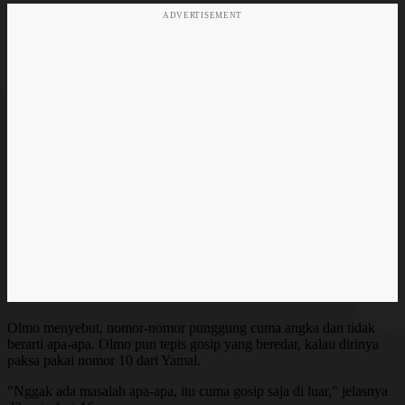
ADVERTISEMENT
Olmo menyebut, nomor-nomor punggung cuma angka dan tidak
berarti apa-apa. Olmo pun tepis gosip yang beredar, kalau dirinya
paksa pakai nomor 10 dari Yamal.
"Nggak ada masalah apa-apa, itu cuma gosip saja di luar," jelasnya