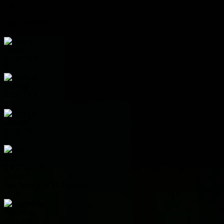
3
0
2
1
-4
2
Group I
Pos
Team
P
W
D
L
+/-
Pts
1
France
3
3
0
0
8
9
2
Norway
3
2
0
1
1
6
3
Senegal
3
1
0
2
2
3
4
Iraq
3
0
0
3
-11
0
Group J
Pos
Team
P
W
D
L
+/-
Pts
1
Argentina
3
3
0
0
7
9