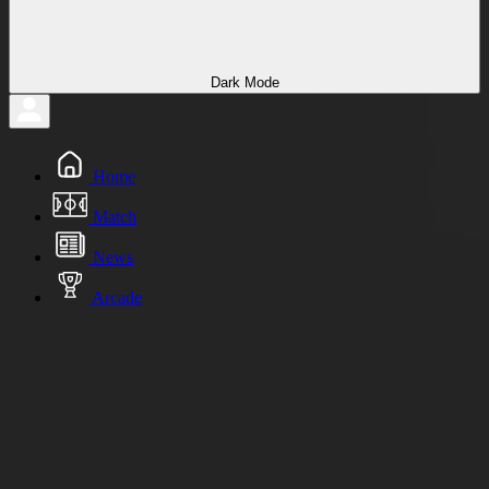
Dark Mode
Home
Match
News
Arcade