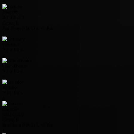
4
Türkiye
3
1
0
2
-2
3
Group E
Pos
Team
P
W
D
L
+/-
Pts
1
Germany
3
2
0
1
6
6
2
Côte d'Ivoire
3
2
0
1
2
6
3
Ecuador
3
1
1
1
0
4
4
Curacao
3
0
1
2
-8
1
Group F
Pos
Team
P
W
D
L
+/-
Pts
1