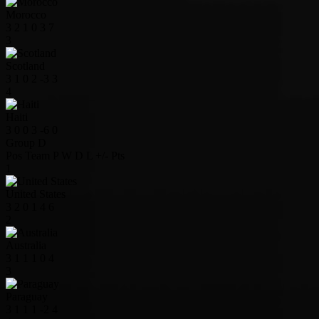
Morocco
3
2
1
0
3
7
3
Scotland
3
1
0
2
-3
3
4
Haiti
3
0
0
3
-6
0
Group D
Pos
Team
P
W
D
L
+/-
Pts
1
United States
3
2
0
1
4
6
2
Australia
3
1
1
1
0
4
3
Paraguay
3
1
1
1
-2
4