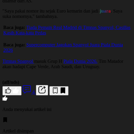
dilansir dari
AS
.
"Saya pakai nomor itu sejak Euro kemarin dan jadi
juara
. Saya
suka nomornya," tambahnya.
Baca juga:
Tiada Pemain Real Madrid di Timnas Spanyol, Casillas
Kasih Kata-kata Pedas
Baca juga:
Supercomputer Jagokan Spanyol Juara Piala Dunia
2026
Timnas Spanyol
masuk Grup H
Piala Dunia 2026.
Tim Matador
akan hadapi Cape Verde, Arab Saudi, dan Uruguay.
(aff/nds)
4
Anda menyukai artikel ini
Artikel disimpan