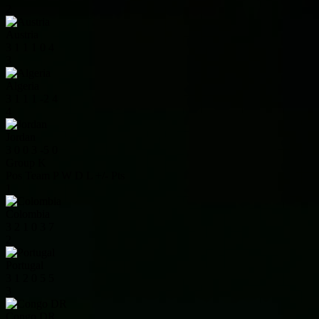
2
Austria
3
1
1
1
0
4
3
Algeria
3
1
1
1
-2
4
4
Jordan
3
0
0
3
-5
0
Group K
Pos
Team
P
W
D
L
+/-
Pts
1
Colombia
3
2
1
0
3
7
2
Portugal
3
1
2
0
5
5
3
Congo DR