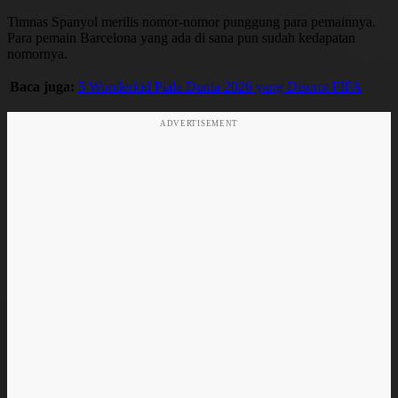
Timnas Spanyol merilis nomor-nomor punggung para pemainnya.
Para pemain Barcelona yang ada di sana pun sudah kedapatan
nomornya.
Baca juga:
5 Wonderkid Piala Dunia 2026 yang Disorot FIFA
ADVERTISEMENT