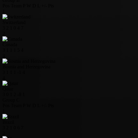
Group B
Pos
Team
P
W
D
L
+/-
Pts
1
Switzerland
3
2
1
0
4
7
2
Canada
3
1
1
1
5
4
3
Bosnia and Herzegovina
3
1
1
1
-1
4
4
Qatar
3
0
1
2
-8
1
Group C
Pos
Team
P
W
D
L
+/-
Pts
1
Brazil
3
2
1
0
6
7
2