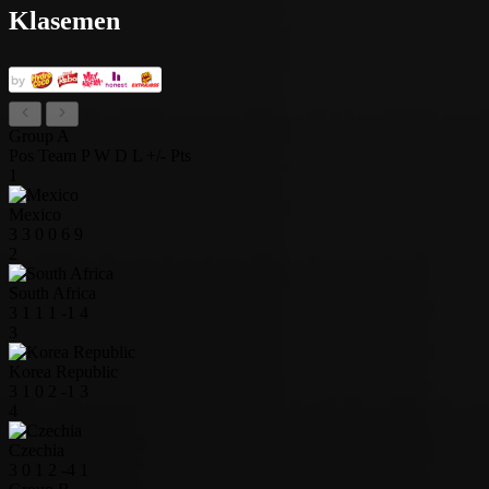
Klasemen
Group A
Pos
Team
P
W
D
L
+/-
Pts
1
Mexico
3
3
0
0
6
9
2
South Africa
3
1
1
1
-1
4
3
Korea Republic
3
1
0
2
-1
3
4
Czechia
3
0
1
2
-4
1