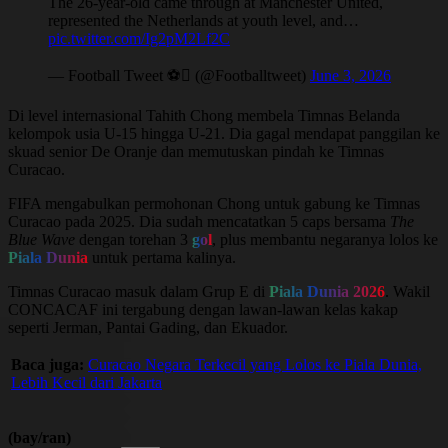
The 26-year-old came through at Manchester United,
represented the Netherlands at youth level, and…
pic.twitter.com/Ig2pM2Lf2C
— Football Tweet ⚽ (@Footballtweet)
June 3, 2026
Di level internasional Tahith Chong membela Timnas Belanda
kelompok usia U-15 hingga U-21. Dia gagal mendapat panggilan ke
skuad senior De Oranje dan memutuskan pindah ke Timnas
Curacao.
FIFA mengabulkan permohonan Chong untuk gabung ke Timnas
Curacao pada 2025. Dia sudah mencatatkan 5 caps bersama
The
Blue Wave
dengan torehan 3
gol
, plus membantu negaranya lolos ke
Piala Dunia
untuk pertama kalinya.
Timnas Curacao masuk dalam Grup E di
Piala Dunia 2026
. Wakil
CONCACAF ini tergabung dengan lawan-lawan kelas kakap
seperti Jerman, Pantai Gading, dan Ekuador.
Baca juga:
Curacao Negara Terkecil yang Lolos ke Piala Dunia,
Lebih Kecil dari Jakarta
(bay/ran)