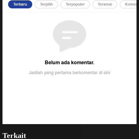
Terkait