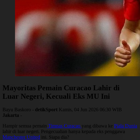
Mayoritas Pemain Curacao Lahir di
Luar Negeri, Kecuali Eks MU Ini
Bayu Baskoro -
detikSport
Kamis, 04 Jun 2026 06:30 WIB
Jakarta
-
Hampir semua pemain
Timnas Curacao
yang dibawa ke
Piala Dunia
lahir di luar negeri. Pengecualian hanya kepada eks penggawa
Manchester United
ini. Siapa dia?