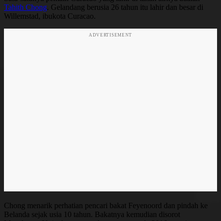
Tahith Chong
. Gelandang berusia 26 tahun itu lahir dan besar di
Willemstad, ibukota Curacao.
ADVERTISEMENT
Chong menarik perhatian pencari bakat Feyenoord dan pindah ke
Belanda sejak usia 10 tahun. Bakatnya kemudian disorot