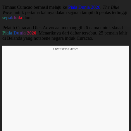
Timnas Curacao berhasil melaju ke
Piala Dunia 2026
.
The Blue
Wave
untuk pertama kalinya dalam sejarah tampil di pentas tertinggi
sepakbola
dunia.
Pelatih Curacao Dick Advocaat memanggil 26 nama untuk skuad
Piala Dunia 2026
. Menariknya dari daftar tersebut, 25 pemain lahir
di Belanda yang notabene negara induk Curacao.
ADVERTISEMENT