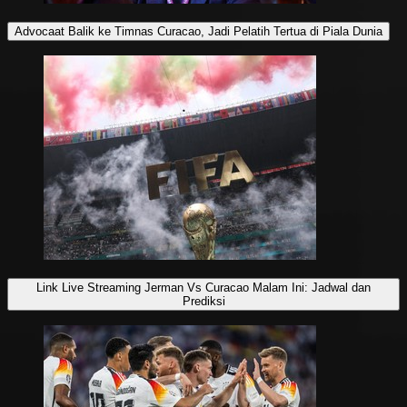
Advocaat Balik ke Timnas Curacao, Jadi Pelatih Tertua di Piala Dunia
Link Live Streaming Jerman Vs Curacao Malam Ini: Jadwal dan
Prediksi