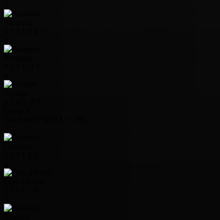
2
Australia
3
1
1
1
0
4
3
Paraguay
3
1
1
1
-2
4
4
Türkiye
3
1
0
2
-2
3
Group E
Pos
Team
P
W
D
L
+/-
Pts
1
Germany
3
2
0
1
6
6
2
Côte d'Ivoire
3
2
0
1
2
6
3
Ecuador