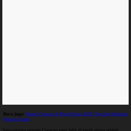
Baca juga:
Skuad Curacao di Piala Dunia 2026: Tim dari Berbagai
Penjuru Dunia
Satu-satunya pemain Curacao yang lahir di tanah airnya adalah