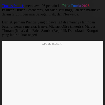
Timnas Prancis
membawa 26 pemain ke
Piala Dunia 2026
.
Pasukan Didier Deschamps jadi salah satu unggulan dan masuk ke
dalam Grup I bersama Senegal, Irak, dan Norwegia.
Dari 26 pemain Prancis yang dibawa, 23 di antaranya lahir dan
besar di negara mereka. Hanya Michael Olise (Inggris), Marcus
Thuram (Italia), dan Brice Samba (Republik Demokratik Kongo)
yang lahir di luar negeri.
ADVERTISEMENT