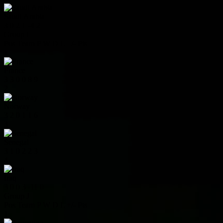
Saudi Arabia
3
0
2
1
-4
2
Group I
Pos
Team
P
W
D
L
+/-
Pts
1
France
3
3
0
0
8
9
2
Norway
3
2
0
1
1
6
3
Senegal
3
1
0
2
2
3
4
Iraq
3
0
0
3
-11
0
Group J
Pos
Team
P
W
D
L
+/-
Pts
1