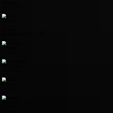
Paraguay
3
1
1
1
-2
4
4
Türkiye
3
1
0
2
-2
3
Group E
Pos
Team
P
W
D
L
+/-
Pts
1
Germany
3
2
0
1
6
6
2
Côte d'Ivoire
3
2
0
1
2
6
3
Ecuador
3
1
1
1
0
4
4
Curacao
3
0
1
2
-8
1
Group F