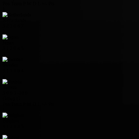
Pos
Team
P
W
D
L
+/-
Pts
1
Netherlands
3
2
1
0
6
7
2
Japan
3
1
2
0
4
5
3
Sweden
3
1
1
1
0
4
4
Tunisia
3
0
0
3
-10
0
Group G
Pos
Team
P
W
D
L
+/-
Pts
1
Belgium
3
1
2
0
4
5
2