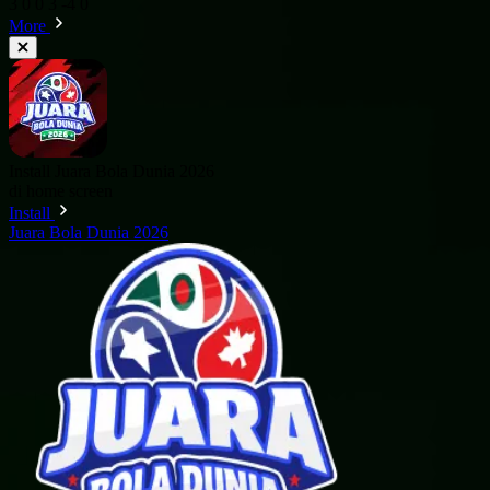
3
0
0
3
-4
0
More
Install Juara Bola Dunia 2026
di home screen
Install
Juara Bola Dunia 2026