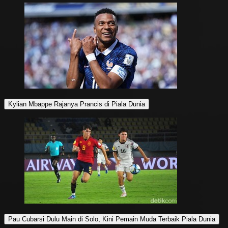
Kylian Mbappe Rajanya Prancis di Piala Dunia
Pau Cubarsi Dulu Main di Solo, Kini Pemain Muda Terbaik Piala Dunia