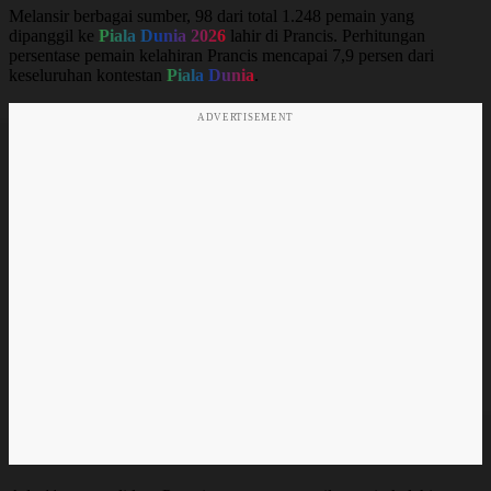
Melansir berbagai sumber, 98 dari total 1.248 pemain yang
dipanggil ke
Piala Dunia 2026
lahir di Prancis. Perhitungan
persentase pemain kelahiran Prancis mencapai 7,9 persen dari
keseluruhan kontestan
Piala Dunia
.
ADVERTISEMENT