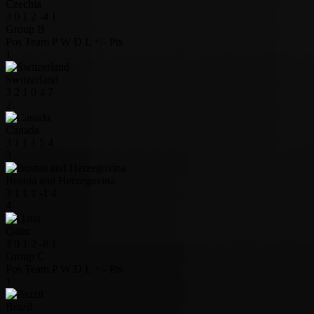
Czechia
3
0
1
2
-4
1
Group B
Pos
Team
P
W
D
L
+/-
Pts
1
Switzerland
3
2
1
0
4
7
2
Canada
3
1
1
1
5
4
3
Bosnia and Herzegovina
3
1
1
1
-1
4
4
Qatar
3
0
1
2
-8
1
Group C
Pos
Team
P
W
D
L
+/-
Pts
1
Brazil