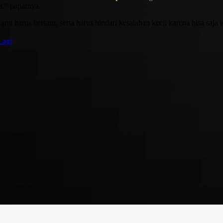
a," paparnya.
harus bersatu, serta harus hindari kesalahan kecil karena bisa saja 
Lagi