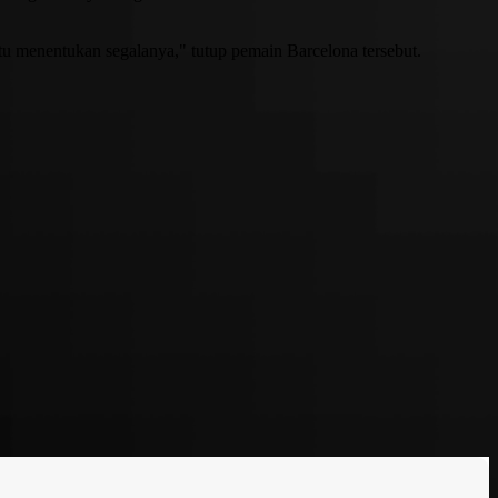
itu menentukan segalanya," tutup pemain Barcelona tersebut.