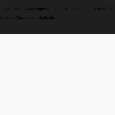
lawan. Namun sang winger sedikit cemas, soal lini pertahanan timnya!
i Haiti, Maroko, dan Skotlandia.