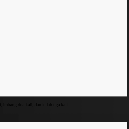
, imbang dua kali, dan kalah tiga kali.