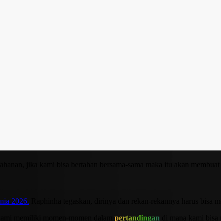
hanan, jika kami bisa bertahan bersama-sama maka itu akan membuat la
nia 2026.
Raphinha tegaskan, dirinya dan rekan-rekannya harus bisa
 Kami memiliki momen-momen dalam
pertandingan
di mana kami bisa