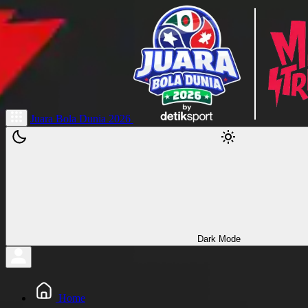
Juara Bola Dunia 2026
Dark Mode
Home