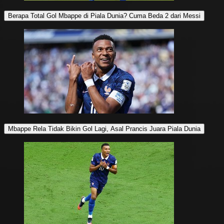
Berapa Total Gol Mbappe di Piala Dunia? Cuma Beda 2 dari Messi
Mbappe Rela Tidak Bikin Gol Lagi, Asal Prancis Juara Piala Dunia