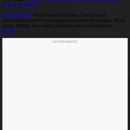
kecuali Fans Barca
Kylian Mbappe
tampil bersinar melawan Argentina usai
membukukan hat-trick dan mengonversi penalti di tos-tosan. Meski
begitu, Mbappe tak sanggup jika harus menonton kegagalan
Prancis
.
ADVERTISEMENT