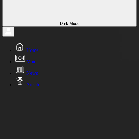
Dark Mode
Home
Match
News
Arcade