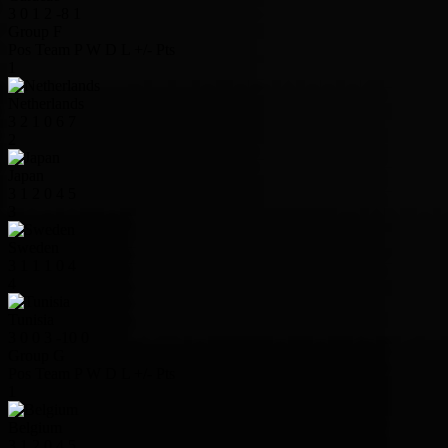
3
0
1
2
-8
1
Group F
Pos
Team
P
W
D
L
+/-
Pts
1
Netherlands
3
2
1
0
6
7
2
Japan
3
1
2
0
4
5
3
Sweden
3
1
1
1
0
4
4
Tunisia
3
0
0
3
-10
0
Group G
Pos
Team
P
W
D
L
+/-
Pts
1
Belgium
3
1
2
0
4
5