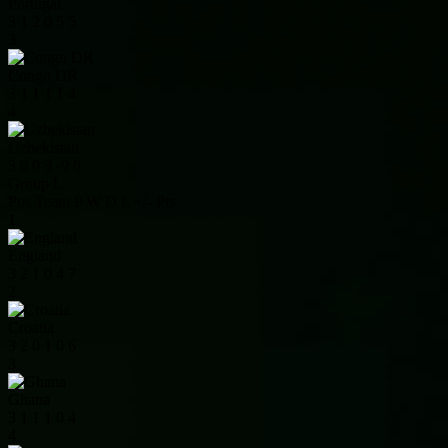
Portugal
3
1
2
0
5
5
3
Congo DR
3
1
1
1
1
4
4
Uzbekistan
3
0
0
3
-9
0
Group L
Pos
Team
P
W
D
L
+/-
Pts
1
England
3
2
1
0
4
7
2
Croatia
3
2
0
1
0
6
3
Ghana
3
1
1
1
0
4
4