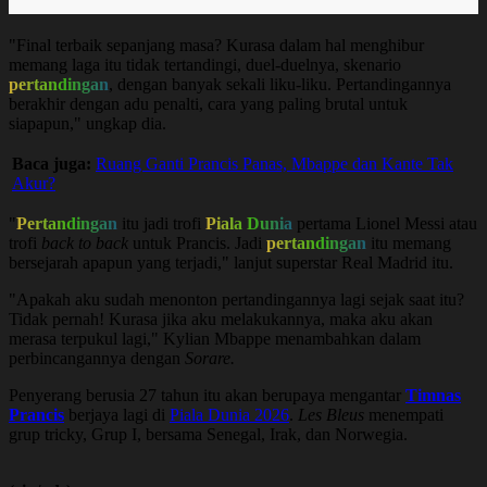
"Final terbaik sepanjang masa? Kurasa dalam hal menghibur
memang laga itu tidak tertandingi, duel-duelnya, skenario
pertandingan
, dengan banyak sekali liku-liku. Pertandingannya
berakhir dengan adu penalti, cara yang paling brutal untuk
siapapun," ungkap dia.
Baca juga:
Ruang Ganti Prancis Panas, Mbappe dan Kante Tak
Akur?
"
Pertandingan
itu jadi trofi
Piala Dunia
pertama Lionel Messi atau
trofi
back to back
untuk Prancis. Jadi
pertandingan
itu memang
bersejarah apapun yang terjadi," lanjut superstar Real Madrid itu.
"Apakah aku sudah menonton pertandingannya lagi sejak saat itu?
Tidak pernah! Kurasa jika aku melakukannya, maka aku akan
merasa terpukul lagi," Kylian Mbappe menambahkan dalam
perbincangannya dengan
Sorare.
Penyerang berusia 27 tahun itu akan berupaya mengantar
Timnas
Prancis
berjaya lagi di
Piala Dunia 2026
.
Les Bleus
menempati
grup tricky, Grup I, bersama Senegal, Irak, dan Norwegia.