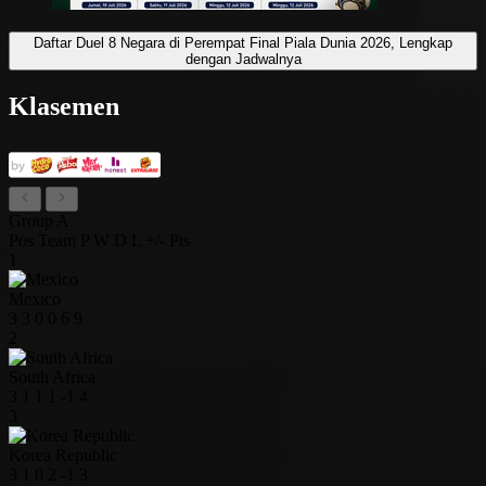
Daftar Duel 8 Negara di Perempat Final Piala Dunia 2026, Lengkap
dengan Jadwalnya
Klasemen
Group A
Pos
Team
P
W
D
L
+/-
Pts
1
Mexico
3
3
0
0
6
9
2
South Africa
3
1
1
1
-1
4
3
Korea Republic
3
1
0
2
-1
3