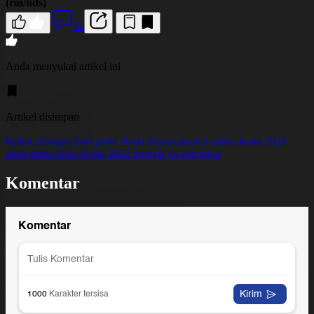
(rin/nds)
0
Anda menyukai artikel ini
Artikel disimpan
kylian mbappe
final piala dunia
timnas prancis
piala dunia 2026
piala dunia
piala dunia 2022
prancis vs argentina
Komentar