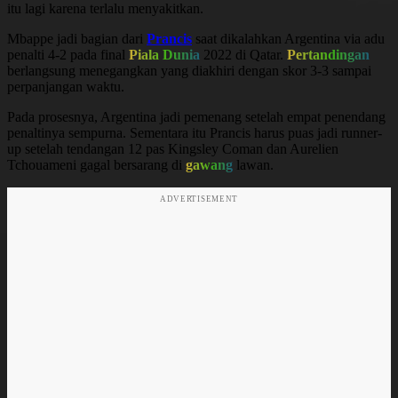
itu lagi karena terlalu menyakitkan.
Mbappe jadi bagian dari
Prancis
saat dikalahkan Argentina via adu
penalti 4-2 pada final
Piala Dunia
2022 di Qatar.
Pertandingan
berlangsung menegangkan yang diakhiri dengan skor 3-3 sampai
perpanjangan waktu.
Pada prosesnya, Argentina jadi pemenang setelah empat penendang
penaltinya sempurna. Sementara itu Prancis harus puas jadi runner-
up setelah tendangan 12 pas Kingsley Coman dan Aurelien
Tchouameni gagal bersarang di
gawang
lawan.
ADVERTISEMENT