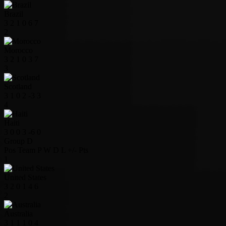
Brazil
3
2
1
0
6
7
2
Morocco
3
2
1
0
3
7
3
Scotland
3
1
0
2
-3
3
4
Haiti
3
0
0
3
-6
0
Group D
Pos
Team
P
W
D
L
+/-
Pts
1
United States
3
2
0
1
4
6
2
Australia
3
1
1
1
0
4