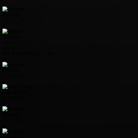
3
Paraguay
3
1
1
1
-2
4
4
Türkiye
3
1
0
2
-2
3
Group E
Pos
Team
P
W
D
L
+/-
Pts
1
Germany
3
2
0
1
6
6
2
Côte d'Ivoire
3
2
0
1
2
6
3
Ecuador
3
1
1
1
0
4
4
Curacao