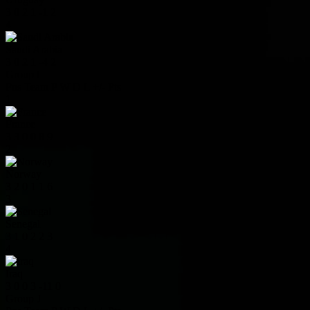
3
0
2
1
-1
2
4
Saudi Arabia
3
0
2
1
-4
2
Group I
Pos
Team
P
W
D
L
+/-
Pts
1
France
3
3
0
0
8
9
2
Norway
3
2
0
1
1
6
3
Senegal
3
1
0
2
2
3
4
Iraq
3
0
0
3
-11
0
Group J