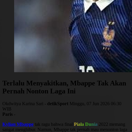
Terlalu Menyakitkan, Mbappe Tak Akan
Pernah Nonton Laga Ini
Okdwitya Karina Sari -
detikSport
Minggu, 07 Jun 2026 06:30
WIB
Paris
-
Kylian Mbappe
tak ragu bahwa final
Piala Dunia
2022 memang
sangat menghibur. Namun, Mbappe tak pernah mau menonton laga