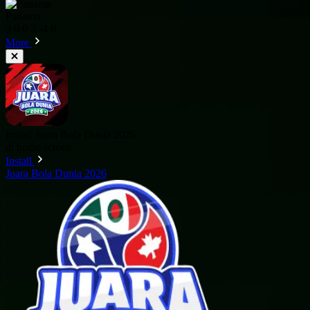
Panama
3
0
0
3
-4
0
More
Install Juara Bola Dunia 2026
di home screen
Install
Juara Bola Dunia 2026