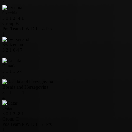
4
Czechia
3
0
1
2
-4
1
Group B
Pos
Team
P
W
D
L
+/-
Pts
1
Switzerland
3
2
1
0
4
7
2
Canada
3
1
1
1
5
4
3
Bosnia and Herzegovina
3
1
1
1
-1
4
4
Qatar
3
0
1
2
-8
1
Group C
Pos
Team
P
W
D
L
+/-
Pts
1