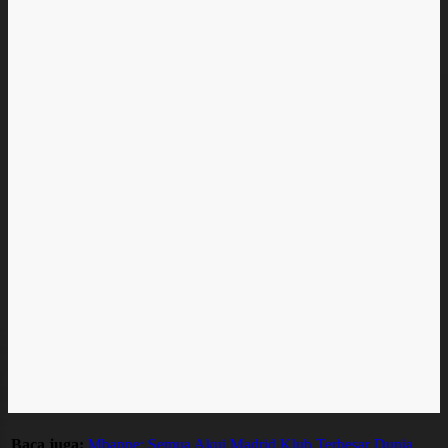
Baca juga:
Mbappe: Semua Akui Madrid Klub Terbesar Dunia,