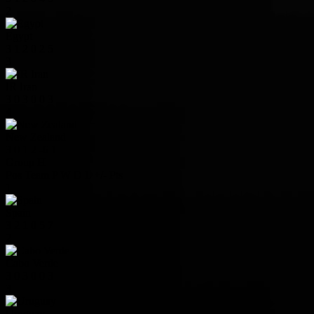
2
Egypt
3
1
2
0
2
5
3
IR Iran
3
0
3
0
0
3
4
New Zealand
3
0
1
2
-6
1
Group H
Pos
Team
P
W
D
L
+/-
Pts
1
Spain
3
2
1
0
5
7
2
Cabo Verde
3
0
3
0
0
3
3
Uruguay