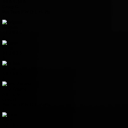
3
0
0
3
-10
0
Group G
Pos
Team
P
W
D
L
+/-
Pts
1
Belgium
3
1
2
0
4
5
2
Egypt
3
1
2
0
2
5
3
IR Iran
3
0
3
0
0
3
4
New Zealand
3
0
1
2
-6
1
Group H
Pos
Team
P
W
D
L
+/-
Pts
1
Spain
3
2
1
0
5
7