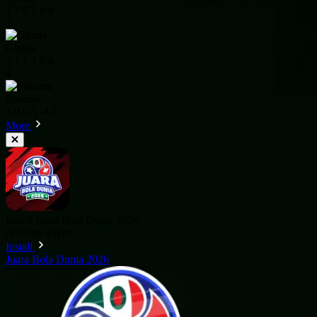
3
2
0
1
0
6
3
Ghana
3
1
1
1
0
4
4
Panama
3
0
0
3
-4
0
More
Install Juara Bola Dunia 2026
di home screen
Install
Juara Bola Dunia 2026