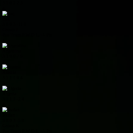
3
1
0
2
2
3
4
Iraq
3
0
0
3
-11
0
Group J
Pos
Team
P
W
D
L
+/-
Pts
1
Argentina
3
3
0
0
7
9
2
Austria
3
1
1
1
0
4
3
Algeria
3
1
1
1
-2
4
4
Jordan
3
0
0
3
-5
0
Group K
Pos
Team
P
W
D
L
+/-
Pts