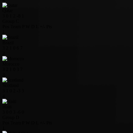
Qatar
3
0
1
2
-8
1
Group C
Pos
Team
P
W
D
L
+/-
Pts
1
Brazil
3
2
1
0
6
7
2
Morocco
3
2
1
0
3
7
3
Scotland
3
1
0
2
-3
3
4
Haiti
3
0
0
3
-6
0
Group D
Pos
Team
P
W
D
L
+/-
Pts
1