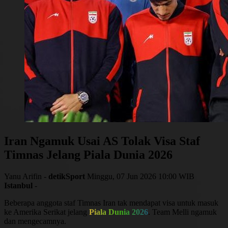
Iran Ngamuk Usai AS Tolak Visa Staf
Timnas Jelang Piala Dunia 2026
Yanu Arifin -
detikSport
Minggu, 07 Jun 2026 10:00 WIB
Istanbul
-
Beberapa anggota staf Timnas Iran tak mendapat visa untuk masuk
ke Amerika Serikat jelang
Piala Dunia 2026
. Team Melli ngamuk
dan mengecamnya.