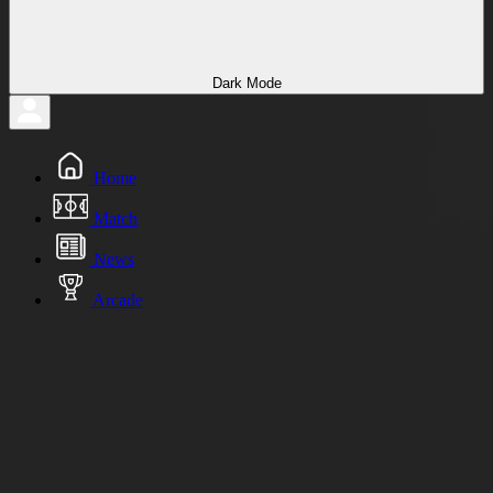
Dark Mode
Home
Match
News
Arcade