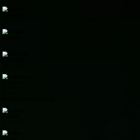
1
Colombia
3
2
1
0
3
7
2
Portugal
3
1
2
0
5
5
3
Congo DR
3
1
1
1
1
4
4
Uzbekistan
3
0
0
3
-9
0
Group L
Pos
Team
P
W
D
L
+/-
Pts
1
England
3
2
1
0
4
7
2
Croatia