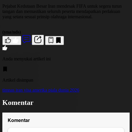
Pejabat Kedutaan Besar Iran mendesak FIFA untuk segera turun
tangan dan memastikan seluruh peserta mendapatkan perlakuan
yang setara sesuai prinsip olahraga internasional.
(yna/nds)
Anda menyukai artikel ini
Artikel disimpan
timnas iran
visa amerika
piala dunia 2026
Komentar