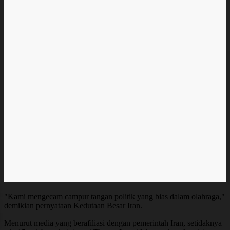
"Kami mengecam campur tangan politik yang bias dalam olahraga,"
demikian pernyataan Kedutaan Besar Iran.
Menurut media yang berafiliasi dengan pemerintah Iran, setidaknya