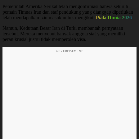
Pemerintah Amerika Serikat telah mengonfirmasi bahwa seluruh
pemain Timnas Iran dan staf pendukung yang dianggap diperlukan
telah mendapatkan izin masuk untuk mengikuti
Piala Dunia 2026
.
Namun, Kedutaan Besar Iran di Turki membantah pernyataan
tersebut. Mereka menyebut banyak anggota staf yang memiliki
peran krusial justru tidak memperoleh visa.
ADVERTISEMENT