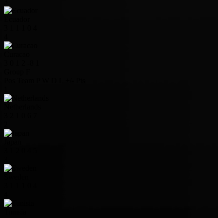
3
Ecuador
3
1
1
1
0
4
4
Curacao
3
0
1
2
-8
1
Group F
Pos
Team
P
W
D
L
+/-
Pts
1
Netherlands
3
2
1
0
6
7
2
Japan
3
1
2
0
4
5
3
Sweden
3
1
1
1
0
4
4
Tunisia