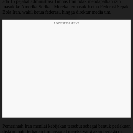
ada 15 pejabat administrasi Timnas Iran tidak mendapatkan izin
masuk ke Amerika Serikat. Mereka termasuk Ketua Federasi Sepak
Bola Iran, wakil ketua federasi, hingga direktur media tim.
ADVERTISEMENT
Pemerintah Iran menilai kebijakan tersebut sebagai bentuk perlakuan
diskriminatif terhadap tim nasional mereka yang akan berlaga di