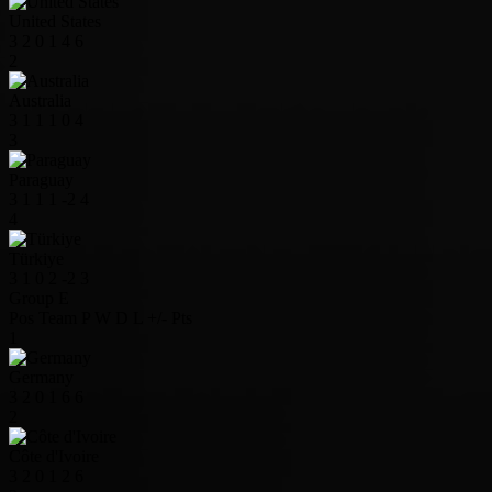
United States
3
2
0
1
4
6
2
Australia
3
1
1
1
0
4
3
Paraguay
3
1
1
1
-2
4
4
Türkiye
3
1
0
2
-2
3
Group E
Pos
Team
P
W
D
L
+/-
Pts
1
Germany
3
2
0
1
6
6
2
Côte d'Ivoire
3
2
0
1
2
6