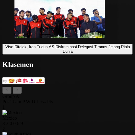
Visa Ditolak, Iran Tuduh AS Diskriminasi Delegasi Timnas Jelang Piala
Dunia
Klasemen
Group A
Pos
Team
P
W
D
L
+/-
Pts
1
Mexico
3
3
0
0
6
9
2