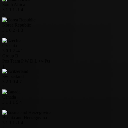
South Africa
3
1
1
1
-1
4
3
Korea Republic
3
1
0
2
-1
3
4
Czechia
3
0
1
2
-4
1
Group B
Pos
Team
P
W
D
L
+/-
Pts
1
Switzerland
3
2
1
0
4
7
2
Canada
3
1
1
1
5
4
3
Bosnia and Herzegovina
3
1
1
1
-1
4
4