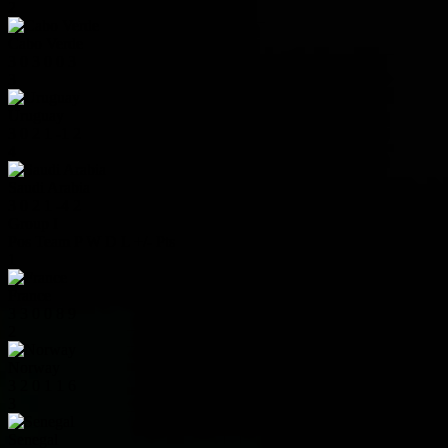
2
Cabo Verde
3
0
3
0
0
3
3
Uruguay
3
0
2
1
-1
2
4
Saudi Arabia
3
0
2
1
-4
2
Group I
Pos
Team
P
W
D
L
+/-
Pts
1
France
3
3
0
0
8
9
2
Norway
3
2
0
1
1
6
3
Senegal