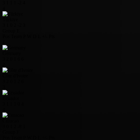
3
1
1
1
-2
4
4
Türkiye
3
1
0
2
-2
3
Group E
Pos
Team
P
W
D
L
+/-
Pts
1
Germany
3
2
0
1
6
6
2
Côte d'Ivoire
3
2
0
1
2
6
3
Ecuador
3
1
1
1
0
4
4
Curacao
3
0
1
2
-8
1
Group F
Pos
Team
P
W
D
L
+/-
Pts