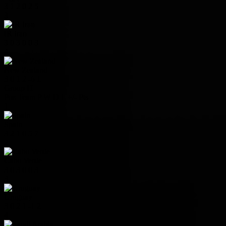
3
1
2
0
2
5
3
IR Iran
3
0
3
0
0
3
4
New Zealand
3
0
1
2
-6
1
Group H
Pos
Team
P
W
D
L
+/-
Pts
1
Spain
3
2
1
0
5
7
2
Cabo Verde
3
0
3
0
0
3
3
Uruguay
3
0
2
1
-1
2
4