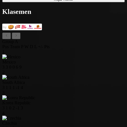
Klasemen
Group A
Pos
Team
P
W
D
L
+/-
Pts
1
Mexico
3
3
0
0
6
9
2
South Africa
3
1
1
1
-1
4
3
Korea Republic
3
1
0
2
-1
3
4
Czechia