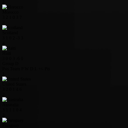
2
Morocco
3
2
1
0
3
7
3
Scotland
3
1
0
2
-3
3
4
Haiti
3
0
0
3
-6
0
Group D
Pos
Team
P
W
D
L
+/-
Pts
1
United States
3
2
0
1
4
6
2
Australia
3
1
1
1
0
4
3
Paraguay