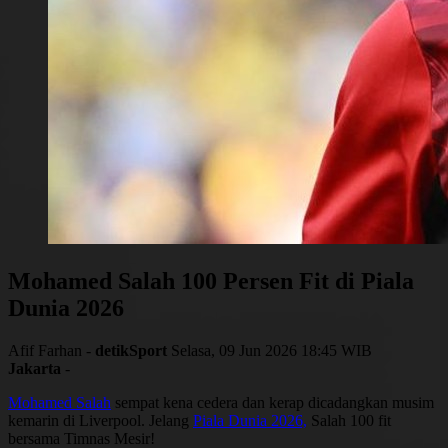
Mohamed Salah 100 Persen Fit di Piala
Dunia 2026
Afif Farhan -
detikSport
Selasa, 09 Jun 2026 18:45 WIB
Jakarta
-
Mohamed Salah
sempat kena cedera dan kerap dicadangkan musim
kemarin di Liverpool. Jelang
Piala Dunia 2026,
Salah 100 fit
bersama Timnas Mesir!