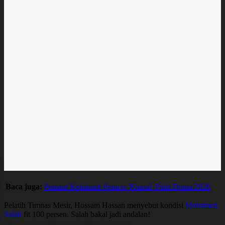
Baca juga:
Pemain Kelahiran Prancis 'Kuasai' Piala Dunia 2026
Pelatih Timnas Mesir, Hossam Hassan menyebut kondisi
Mohamed
Salah
fit 100 persen. Salah bakal jadi andalan!