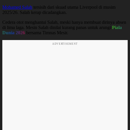
Mohamed Salah
tersisih dari skuad utama Liverpool di musim
2025/26. Salah kerap dicadangkan.
Cedera otot menghantui Salah, meski hanya membuat dirinya absen
di lima laga. Mesin Salah dinilai kurang panas untuk arungi
Piala
Dunia 2026
bersama Timnas Mesir.
ADVERTISEMENT