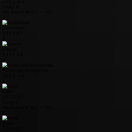
3
0
1
2
-4
1
Group B
Pos
Team
P
W
D
L
+/-
Pts
1
Switzerland
3
2
1
0
4
7
2
Canada
3
1
1
1
5
4
3
Bosnia and Herzegovina
3
1
1
1
-1
4
4
Qatar
3
0
1
2
-8
1
Group C
Pos
Team
P
W
D
L
+/-
Pts
1
Brazil
3
2
1
0
6
7