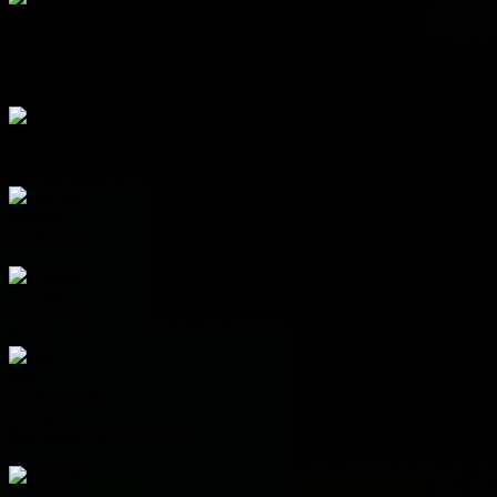
Saudi Arabia
3
0
2
1
-4
2
Group I
Pos
Team
P
W
D
L
+/-
Pts
1
France
3
3
0
0
8
9
2
Norway
3
2
0
1
1
6
3
Senegal
3
1
0
2
2
3
4
Iraq
3
0
0
3
-11
0
Group J
Pos
Team
P
W
D
L
+/-
Pts
1
Argentina