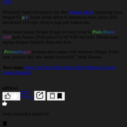
2026
Mohamed Salah merupakan top skor
Timnas Mesir
sepanjang masa
dengan 65
gol
. Salah sudah debut di timnasnya sejak tahun 2011
dan kemas 114 caps, dirinya juga jadi kapten tim.
Mesir akan hadapi Belgia di laga perdana Grup G
Piala Dunia
2026
pada Selasa (16/6) pukul 02.00 WIB dini hari. Mereka juga
segrup dengan Selandia Baru dan Iran.
"
Pertandingan
pertama akan sangat sulit melawan Belgia. Kami
kuat, percaya diri, dan sangat kompetitif," tutup Hassan.
Baca juga:
Kans Top Skor Piala Dunia 2026: Mbappe Favorit,
Kalau Ronaldo?
(aff/krs)
0
Anda menyukai artikel ini