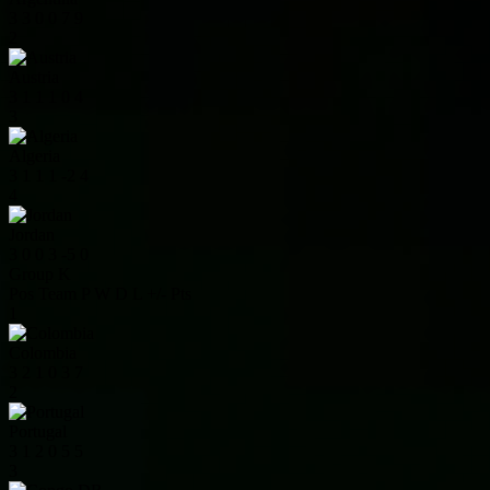
3
3
0
0
7
9
2
Austria
3
1
1
1
0
4
3
Algeria
3
1
1
1
-2
4
4
Jordan
3
0
0
3
-5
0
Group K
Pos
Team
P
W
D
L
+/-
Pts
1
Colombia
3
2
1
0
3
7
2
Portugal
3
1
2
0
5
5
3