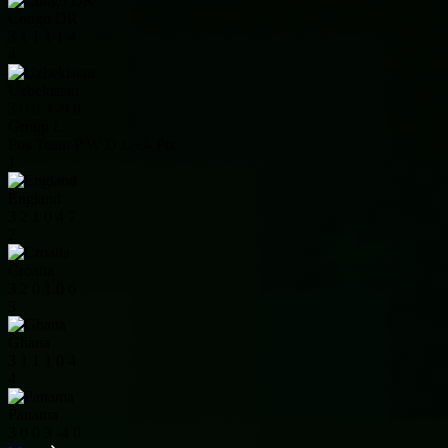
Congo DR
3
1
1
1
1
4
4
Uzbekistan
3
0
0
3
-9
0
Group L
Pos
Team
P
W
D
L
+/-
Pts
1
England
3
2
1
0
4
7
2
Croatia
3
2
0
1
0
6
3
Ghana
3
1
1
1
0
4
4
Panama
3
0
0
3
-4
0