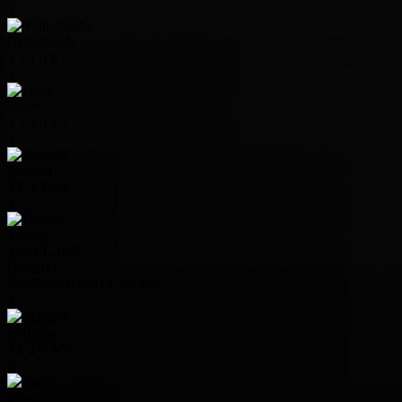
1
Netherlands
3
2
1
0
6
7
2
Japan
3
1
2
0
4
5
3
Sweden
3
1
1
1
0
4
4
Tunisia
3
0
0
3
-10
0
Group G
Pos
Team
P
W
D
L
+/-
Pts
1
Belgium
3
1
2
0
4
5
2
Egypt