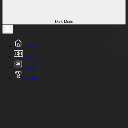
Dark Mode
Home
Match
News
Arcade