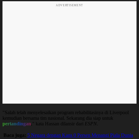
ADVERTISEMENT
"Salah telah menyelesaikan program rehabilitasinya di Liverpool
kemudian bersama tim nasional. Sekarang dia siap untuk
pertandingan
," kata Hassan dilansir dari
ESPN
.
Baca juga:
5 Negara dengan Kans 0 Persen Menangi Piala Dunia