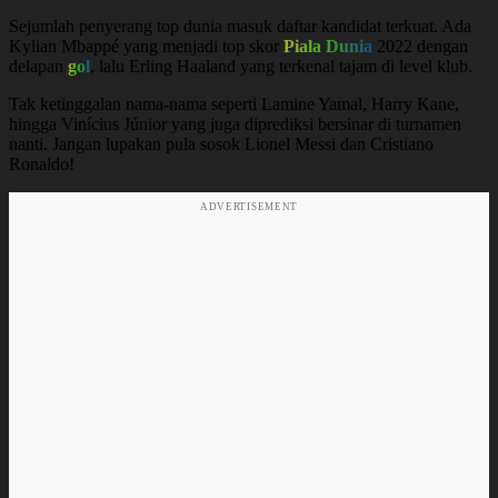
Sejumlah penyerang top dunia masuk daftar kandidat terkuat. Ada
Kylian Mbappé yang menjadi top skor
Piala Dunia
2022 dengan
delapan
gol
, lalu Erling Haaland yang terkenal tajam di level klub.
Tak ketinggalan nama-nama seperti Lamine Yamal, Harry Kane,
hingga Vinícius Júnior yang juga diprediksi bersinar di turnamen
nanti. Jangan lupakan pula sosok Lionel Messi dan Cristiano
Ronaldo!
ADVERTISEMENT