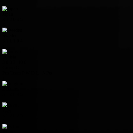
2
Japan
3
1
2
0
4
5
3
Sweden
3
1
1
1
0
4
4
Tunisia
3
0
0
3
-10
0
Group G
Pos
Team
P
W
D
L
+/-
Pts
1
Belgium
3
1
2
0
4
5
2
Egypt
3
1
2
0
2
5
3
IR Iran