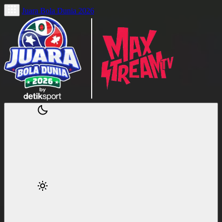
Juara Bola Dunia 2026