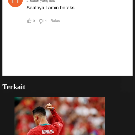
Terkait