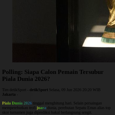
Polling: Siapa Calon Pemain Tersubur
Piala Dunia 2026?
Tim detikSport -
detikSport
Selasa, 09 Jun 2026 20:20 WIB
Jakarta
-
Piala Dunia 2026
tinggal menghitung hari. Selain persaingan
memperebutkan trofi
juara
dunia, perebutan Sepatu Emas alias top
skor turnamen juga diprediksi bakal berlangsung sengit.