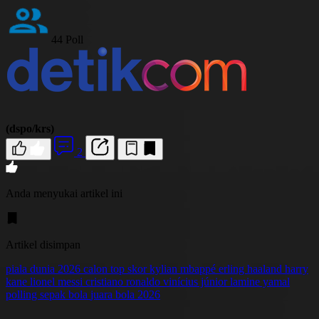
(dspo/krs)
2
Anda menyukai artikel ini
Artikel disimpan
piala dunia 2026
calon top skor
kylian mbappé
erling haaland
harry
kane
lionel messi
cristiano ronaldo
vinícius júnior
lamine yamal
polling sepak bola
juara bola 2026