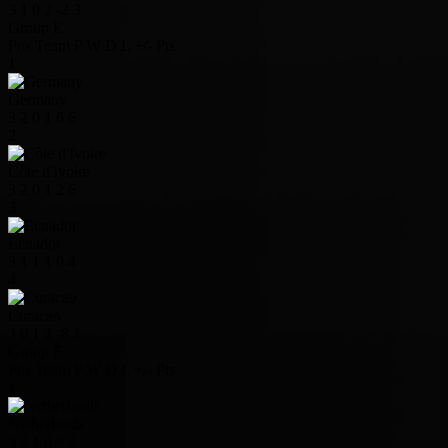
3
1
0
2
-2
3
Group E
Pos
Team
P
W
D
L
+/-
Pts
1
Germany
3
2
0
1
6
6
2
Côte d'Ivoire
3
2
0
1
2
6
3
Ecuador
3
1
1
1
0
4
4
Curacao
3
0
1
2
-8
1
Group F
Pos
Team
P
W
D
L
+/-
Pts
1
Netherlands
3
2
1
0
6
7