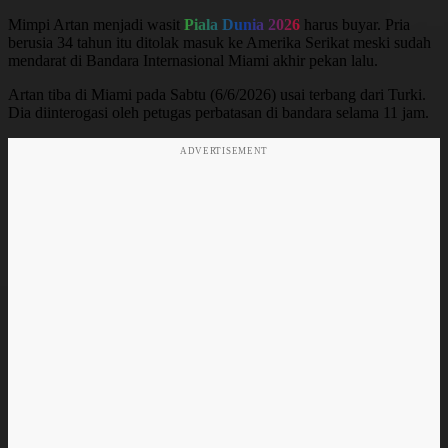
Mimpi Artan menjadi wasit
Piala Dunia 2026
harus buyar. Pria
berusia 34 tahun itu ditolak masuk ke Amerika Serikat meski sudah
mendarat di Bandara Internasional Miami akhir pekan lalu.
Artan tiba di Miami pada Sabtu (6/6/2026) usai terbang dari Turki.
Dia diinterogasi oleh petugas perbatasan di bandara selama 11 jam.
ADVERTISEMENT