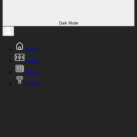
Dark Mode
Home
Match
News
Arcade