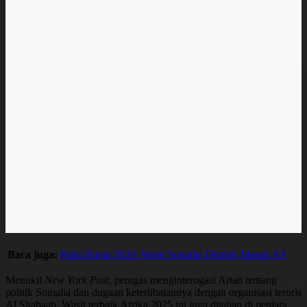
Baca juga:
Piala Dunia 2026: Wasit Somalia Ditolak Masuk AS
Menukil
New York Post
, petugas menginterogasi Artan tentang
politik Somalia dan dugaan keterlibatannya dengan organisasi teroris
Al Shabaab. Wasit terbaik Afrika 2025 ini juga ditahan di penjara