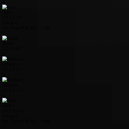
4
Qatar
3
0
1
2
-8
1
Group C
Pos
Team
P
W
D
L
+/-
Pts
1
Brazil
3
2
1
0
6
7
2
Morocco
3
2
1
0
3
7
3
Scotland
3
1
0
2
-3
3
4
Haiti
3
0
0
3
-6
0
Group D
Pos
Team
P
W
D
L
+/-
Pts
1