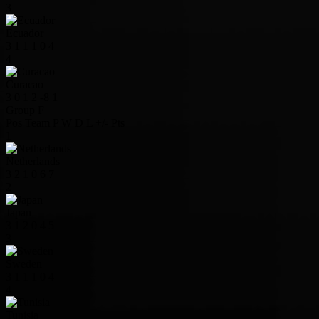
3
Ecuador
3
1
1
1
0
4
4
Curacao
3
0
1
2
-8
1
Group F
Pos
Team
P
W
D
L
+/-
Pts
1
Netherlands
3
2
1
0
6
7
2
Japan
3
1
2
0
4
5
3
Sweden
3
1
1
1
0
4
4
Tunisia