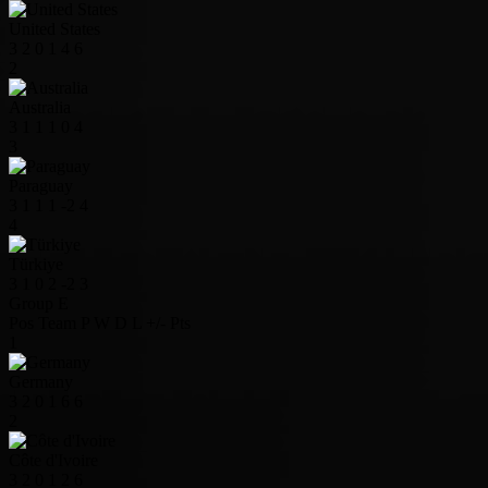
United States
3
2
0
1
4
6
2
Australia
3
1
1
1
0
4
3
Paraguay
3
1
1
1
-2
4
4
Türkiye
3
1
0
2
-2
3
Group E
Pos
Team
P
W
D
L
+/-
Pts
1
Germany
3
2
0
1
6
6
2
Côte d'Ivoire
3
2
0
1
2
6