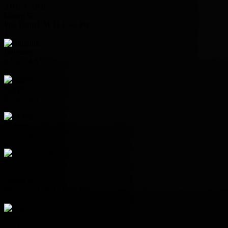
3
0
0
3
-10
0
Group G
Pos
Team
P
W
D
L
+/-
Pts
1
Belgium
3
1
2
0
4
5
2
Egypt
3
1
2
0
2
5
3
IR Iran
3
0
3
0
0
3
4
New Zealand
3
0
1
2
-6
1
Group H
Pos
Team
P
W
D
L
+/-
Pts
1
Spain
3
2
1
0
5
7