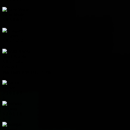
2
Cabo Verde
3
0
3
0
0
3
3
Uruguay
3
0
2
1
-1
2
4
Saudi Arabia
3
0
2
1
-4
2
Group I
Pos
Team
P
W
D
L
+/-
Pts
1
France
3
3
0
0
8
9
2
Norway
3
2
0
1
1
6
3
Senegal