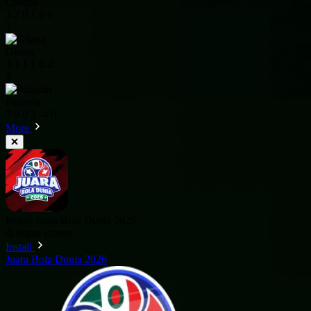
Croatia
3
2
0
1
0
6
3
Ghana
3
1
1
1
0
4
4
Panama
3
0
0
3
-4
0
More
Install Juara Bola Dunia 2026
di home screen
Install
Juara Bola Dunia 2026