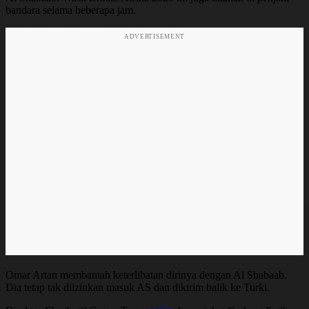
bandara selama beberapa jam.
ADVERTISEMENT
Omar Artan membantah keterlibatan dirinya dengan Al Shabaab.
Dia tetap tak diizinkan masuk AS dan dikirim balik ke Turki.