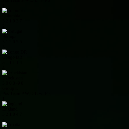
Pos
Team
P
W
D
L
+/-
Pts
1
Colombia
3
2
1
0
3
7
2
Portugal
3
1
2
0
5
5
3
Congo DR
3
1
1
1
1
4
4
Uzbekistan
3
0
0
3
-9
0
Group L
Pos
Team
P
W
D
L
+/-
Pts
1
England
3
2
1
0
4
7
2