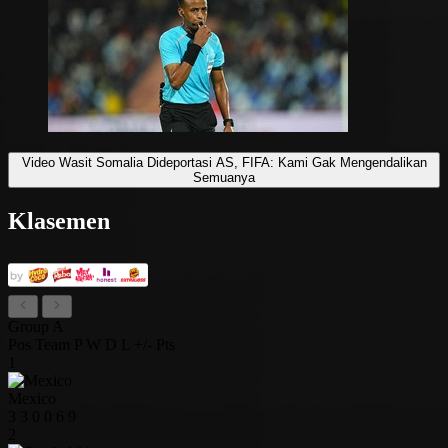
Video Wasit Somalia Dideportasi AS, FIFA: Kami Gak Mengendalikan
Semuanya
Klasemen
Group A
Pos
Team
P
W
D
L
+/-
Pts
1
Mexico
3
3
0
0
6
9
2