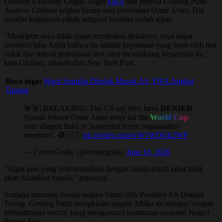
Direktur Eksekutif Gugus Tugas
FIFA
dan pejabat Gedung Putih
Andrew Giuliani angkat bicara soal penolakan Omar Artan. Dia
menilai keputusan pihak imigrasi bandara sudah tepat.
"Meskipun saya tidak dapat membahas detailnya, saya dapat
memberi tahu Anda bahwa itu adalah keputusan yang tepat oleh bea
cukai dan patroli perbatasan dan saya mendukung keputusan itu,"
kata Giuliani, dilansir dari
New York Post.
Baca juga:
Wasit Somalia Ditolak Masuk AS, FIFA Angkat
Tangan
🚨🚨| BREAKING: The US say they have 𝐃𝐄𝐍𝐈𝐄𝐃
Somali referee Omar Artan entry for the
World Cup
over alleged links to 'suspected terror organisation
members'. 🚫🇺🇸
pic.twitter.com/wW1WDGk2WP
— CentreGoals. (@centregoals)
June 10, 2026
"Siapa pun yang berkomunikasi dengan tokoh-tokoh jahat tidak
akan diizinkan masuk," tegasnya.
Somalia memang masuk negara hitam oleh Presiden AS Donald
Trump. Gedung Putih mengklaim negara Afrika itu sebagai 'tempat
perlindungan teroris' yang mengancam keamanan nasional Negeri
Paman Sam.