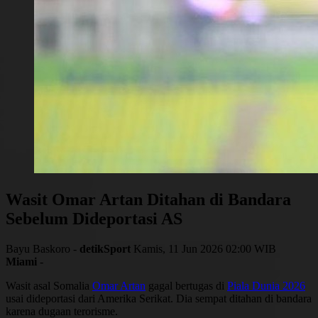
Wasit Omar Artan Ditahan di Bandara
Sebelum Dideportasi AS
Bayu Baskoro -
detikSport
Kamis, 11 Jun 2026 02:00 WIB
Miami
-
Wasit asal Somalia
Omar Artan
gagal bertugas di
Piala Dunia 2026
usai dideportasi dari Amerika Serikat. Dia sempat ditahan di bandara
karena dugaan terorisme.