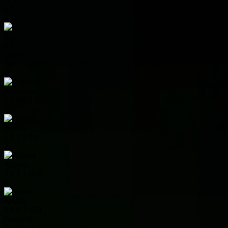
3
1
0
2
2
3
4
Iraq
3
0
0
3
-11
0
Group J
Pos
Team
P
W
D
L
+/-
Pts
1
Argentina
3
3
0
0
7
9
2
Austria
3
1
1
1
0
4
3
Algeria
3
1
1
1
-2
4
4
Jordan
3
0
0
3
-5
0
Group K