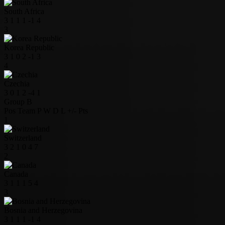
South Africa
3
1
1
1
-1
4
3
Korea Republic
3
1
0
2
-1
3
4
Czechia
3
0
1
2
-4
1
Group B
Pos
Team
P
W
D
L
+/-
Pts
1
Switzerland
3
2
1
0
4
7
2
Canada
3
1
1
1
5
4
3
Bosnia and Herzegovina
3
1
1
1
-1
4