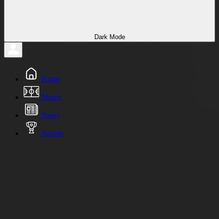
Dark Mode
Home
Match
News
Arcade