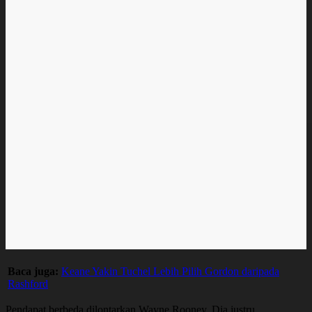
Baca juga:
Keane Yakin Tuchel Lebih Pilih Gordon daripada
Rashford
Pendapat berbeda dilontarkan Wayne Rooney. Dia justru