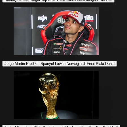
Jorge Martin Prediksi Spanyol Lawan Norwegia di Final Piala Dunia