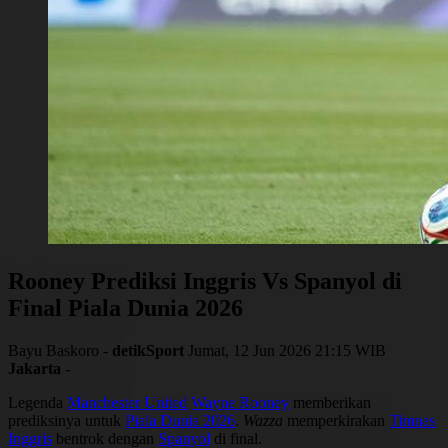
Rooney Prediksi Inggris Vs Spanyol di
Final Piala Dunia 2026
Bayu Baskoro -
detikSport
Jumat, 12 Jun 2026 21:15 WIB
Jakarta
-
Legenda
Manchester United
Wayne Rooney
memberikan
prediksinya untuk
Piala Dunia 2026
.
Wazza
memperkirakan
Timnas
Inggris
bentrok dengan
Spanyol
di final.