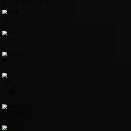
Pos
Team
P
W
D
L
+/-
Pts
1
Brazil
3
2
1
0
6
7
2
Morocco
3
2
1
0
3
7
3
Scotland
3
1
0
2
-3
3
4
Haiti
3
0
0
3
-6
0
Group D
Pos
Team
P
W
D
L
+/-
Pts
1
United States
3
2
0
1
4
6
2