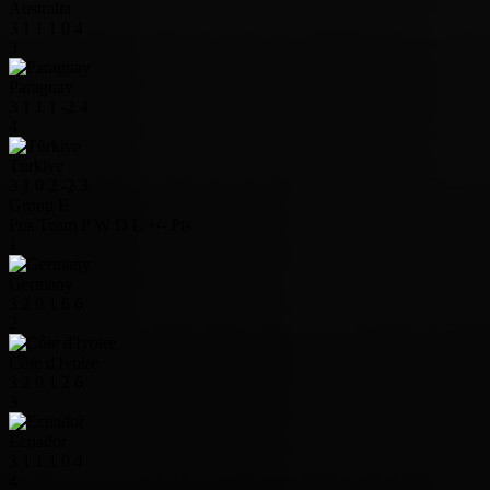
Australia
3
1
1
1
0
4
3
Paraguay
3
1
1
1
-2
4
4
Türkiye
3
1
0
2
-2
3
Group E
Pos
Team
P
W
D
L
+/-
Pts
1
Germany
3
2
0
1
6
6
2
Côte d'Ivoire
3
2
0
1
2
6
3
Ecuador
3
1
1
1
0
4
4