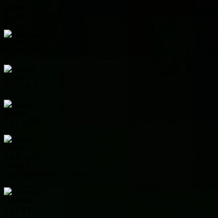
Group J
Pos
Team
P
W
D
L
+/-
Pts
1
Argentina
3
3
0
0
7
9
2
Austria
3
1
1
1
0
4
3
Algeria
3
1
1
1
-2
4
4
Jordan
3
0
0
3
-5
0
Group K
Pos
Team
P
W
D
L
+/-
Pts
1
Colombia
3
2
1
0
3
7
2