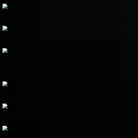
2
Japan
3
1
2
0
4
5
3
Sweden
3
1
1
1
0
4
4
Tunisia
3
0
0
3
-10
0
Group G
Pos
Team
P
W
D
L
+/-
Pts
1
Belgium
3
1
2
0
4
5
2
Egypt
3
1
2
0
2
5
3
IR Iran