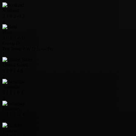
Scotland
3
1
0
2
-3
3
4
Haiti
3
0
0
3
-6
0
Group D
Pos
Team
P
W
D
L
+/-
Pts
1
United States
3
2
0
1
4
6
2
Australia
3
1
1
1
0
4
3
Paraguay
3
1
1
1
-2
4
4
Türkiye