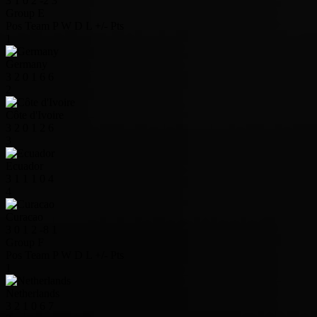
3
1
0
2
-2
3
Group E
Pos
Team
P
W
D
L
+/-
Pts
1
Germany
3
2
0
1
6
6
2
Côte d'Ivoire
3
2
0
1
2
6
3
Ecuador
3
1
1
1
0
4
4
Curacao
3
0
1
2
-8
1
Group F
Pos
Team
P
W
D
L
+/-
Pts
1
Netherlands
3
2
1
0
6
7