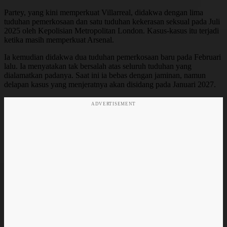
Partey, yang kini memperkuat Villarreal, didakwa dengan lima
tuduhan pemerkosaan dan satu tuduhan kekerasan seksual pada Juli
2025 oleh Kepolisian Metropolitan London. Kasus-kasus itu terjadi
ketika masih memperkuat Arsenal.
Ia kemudian didakwa dua tuduhan pemerkosaan baru pada Februari
lalu. Ia menyatakan tak bersalah atas seluruh tuduhan yang
dialamatkan padanya. Saat ini ia bebas dengan jaminan, namun
delapan kasus yang menjeratnya akan disidang pada Januari 2027.
ADVERTISEMENT