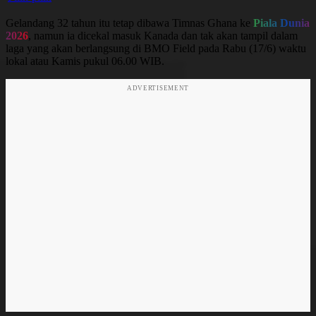
Gelandang 32 tahun itu tetap dibawa Timnas Ghana ke
Piala Dunia
2026
, namun ia dicekal masuk Kanada dan tak akan tampil dalam
laga yang akan berlangsung di BMO Field pada Rabu (17/6) waktu
lokal atau Kamis pukul 06.00 WIB.
ADVERTISEMENT