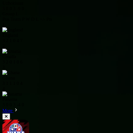
Uzbekistan
3
0
0
3
-9
0
Group L
Pos
Team
P
W
D
L
+/-
Pts
1
England
3
2
1
0
4
7
2
Croatia
3
2
0
1
0
6
3
Ghana
3
1
1
1
0
4
4
Panama
3
0
0
3
-4
0
More