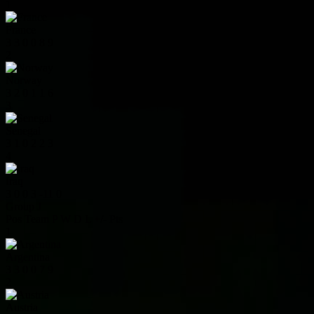
1
France
3
3
0
0
8
9
2
Norway
3
2
0
1
1
6
3
Senegal
3
1
0
2
2
3
4
Iraq
3
0
0
3
-11
0
Group J
Pos
Team
P
W
D
L
+/-
Pts
1
Argentina
3
3
0
0
7
9
2
Austria