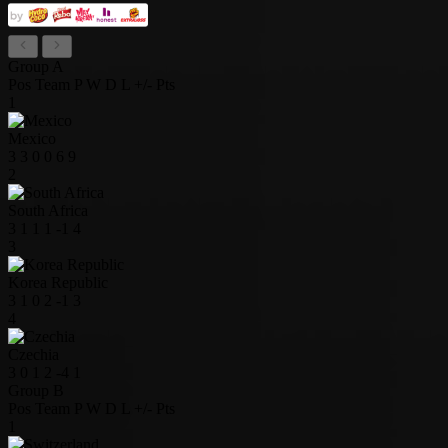
Group A
Pos
Team
P
W
D
L
+/-
Pts
1
Mexico
3
3
0
0
6
9
2
South Africa
3
1
1
1
-1
4
3
Korea Republic
3
1
0
2
-1
3
4
Czechia
3
0
1
2
-4
1
Group B
Pos
Team
P
W
D
L
+/-
Pts
1