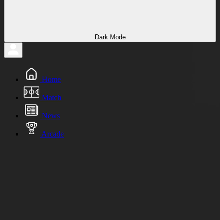
Dark Mode
Home
Match
News
Arcade