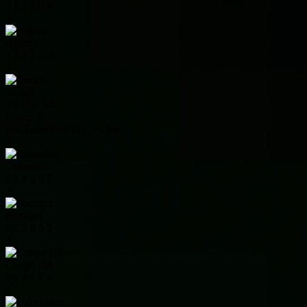
3
1
1
1
0
4
3
Algeria
3
1
1
1
-2
4
4
Jordan
3
0
0
3
-5
0
Group K
Pos
Team
P
W
D
L
+/-
Pts
1
Colombia
3
2
1
0
3
7
2
Portugal
3
1
2
0
5
5
3
Congo DR
3
1
1
1
1
4
4