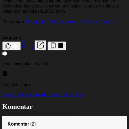
melibatkan tiga wanita, yang diduga terjadi pada 2021 dan 2022.
Sedangkan dua dakwaan terbaru melibatkan seorang wanita dan
dilaporkan terjadi pada 2020 silam.
Baca juga:
Mbappe Jadi 'Abang-abangan' di Timnas Prancis
(adp/yna)
2
Anda menyukai artikel ini
Artikel disimpan
thomas partey
timnas ghana
piala dunia 2026
Komentar