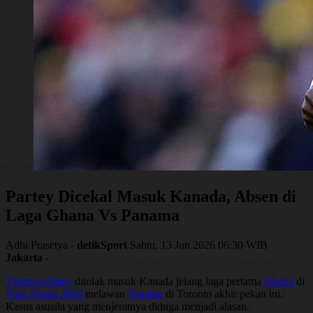
Partey Dicekal Masuk Kanada, Absen di
Laga Ghana Vs Panama
Adhi Prasetya -
detikSport
Sabtu, 13 Jun 2026 06:30 WIB
Jakarta
-
Thomas Partey
ditolak masuk Kanada jelang laga pertama
Ghana
di
Piala Dunia 2026
melawan
Panama
di Toronto akhir pekan ini.
Kasus asusila yang menjeratnya diduga menjadi alasan.