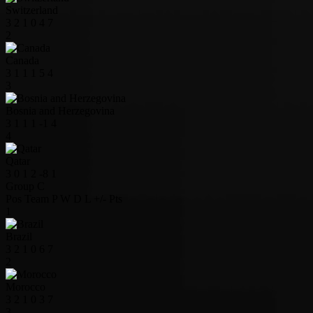
Switzerland
3
2
1
0
4
7
2
Canada
3
1
1
1
5
4
3
Bosnia and Herzegovina
3
1
1
1
-1
4
4
Qatar
3
0
1
2
-8
1
Group C
Pos
Team
P
W
D
L
+/-
Pts
1
Brazil
3
2
1
0
6
7
2
Morocco
3
2
1
0
3
7
3