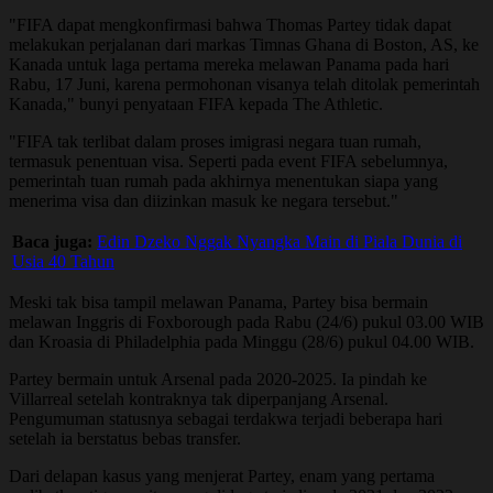
"FIFA dapat mengkonfirmasi bahwa Thomas Partey tidak dapat
melakukan perjalanan dari markas Timnas Ghana di Boston, AS, ke
Kanada untuk laga pertama mereka melawan Panama pada hari
Rabu, 17 Juni, karena permohonan visanya telah ditolak pemerintah
Kanada," bunyi penyataan FIFA kepada The Athletic.
"FIFA tak terlibat dalam proses imigrasi negara tuan rumah,
termasuk penentuan visa. Seperti pada event FIFA sebelumnya,
pemerintah tuan rumah pada akhirnya menentukan siapa yang
menerima visa dan diizinkan masuk ke negara tersebut."
Baca juga:
Edin Dzeko Nggak Nyangka Main di Piala Dunia di
Usia 40 Tahun
Meski tak bisa tampil melawan Panama, Partey bisa bermain
melawan Inggris di Foxborough pada Rabu (24/6) pukul 03.00 WIB
dan Kroasia di Philadelphia pada Minggu (28/6) pukul 04.00 WIB.
Partey bermain untuk Arsenal pada 2020-2025. Ia pindah ke
Villarreal setelah kontraknya tak diperpanjang Arsenal.
Pengumuman statusnya sebagai terdakwa terjadi beberapa hari
setelah ia berstatus bebas transfer.
Dari delapan kasus yang menjerat Partey, enam yang pertama