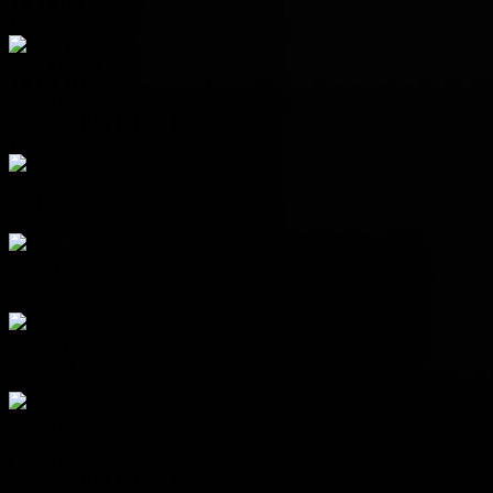
3
0
3
0
0
3
4
New Zealand
3
0
1
2
-6
1
Group H
Pos
Team
P
W
D
L
+/-
Pts
1
Spain
3
2
1
0
5
7
2
Cabo Verde
3
0
3
0
0
3
3
Uruguay
3
0
2
1
-1
2
4
Saudi Arabia
3
0
2
1
-4
2
Group I
Pos
Team
P
W
D
L
+/-
Pts