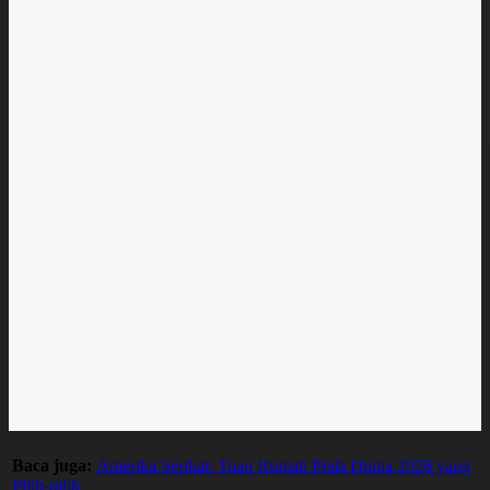
Baca juga:
Amerika Serikat: Tuan Rumah Piala Dunia 2026 yang
Pilih-pilih