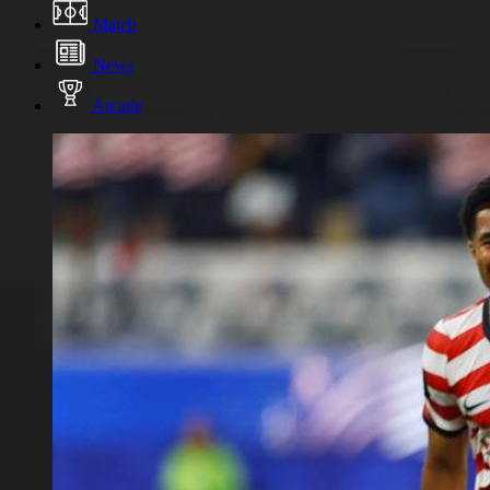
Match
News
Arcade