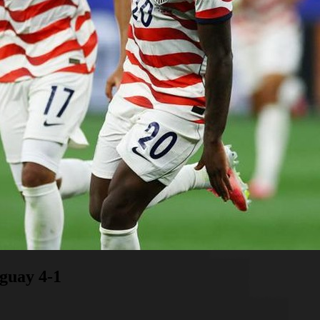
guay 4-1