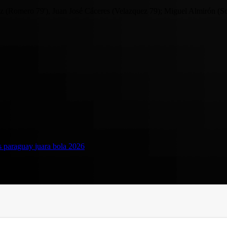
 (Romero 79'), Juan José Cáceres (Velazquez 79); Miguel Almirón (S
s paraguay
juara bola 2026