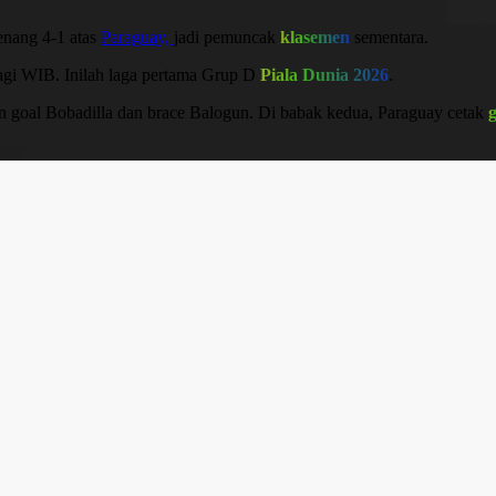
nang 4-1 atas
Paraguay,
jadi pemuncak
klasemen
sementara.
agi WIB. Inilah laga pertama Grup D
Piala Dunia 2026
.
n goal Bobadilla dan brace Balogun. Di babak kedua, Paraguay cetak
g