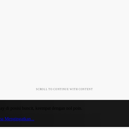
SCROLL TO CONTINUE WITH CONTENT
ay di posisi buncit, keempat dengan nol poin.
a Mengingatkan...