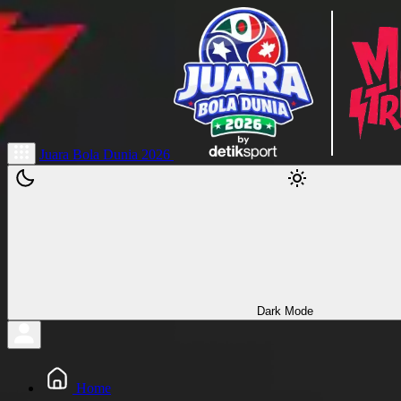
Juara Bola Dunia 2026
Dark Mode
Home