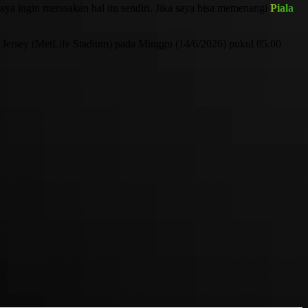
ya ingin merasakan hal itu sendiri. Jika saya bisa memenangi
Piala
Jersey (MetLife Stadium) pada Minggu (14/6/2026) pukul 05.00