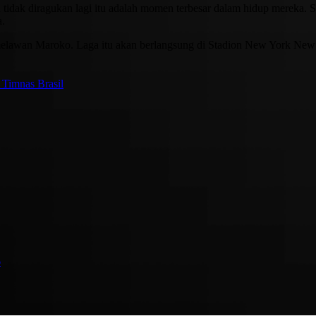
tidak diragukan lagi itu adalah momen terbesar dalam hidup mereka. Sa
a.
lawan Maroko. Laga itu akan berlangsung di Stadion New York New 
Timnas Brasil
6