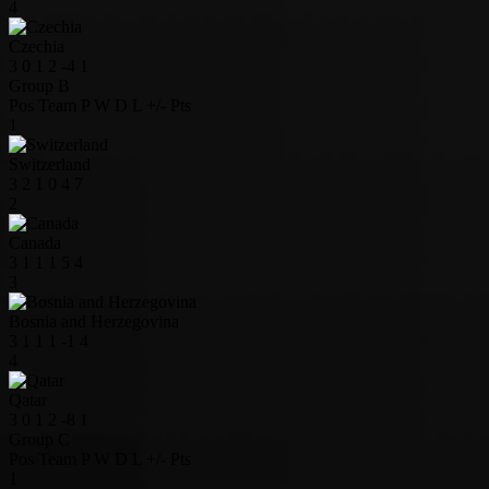
4
Czechia
3
0
1
2
-4
1
Group B
Pos
Team
P
W
D
L
+/-
Pts
1
Switzerland
3
2
1
0
4
7
2
Canada
3
1
1
1
5
4
3
Bosnia and Herzegovina
3
1
1
1
-1
4
4
Qatar
3
0
1
2
-8
1
Group C
Pos
Team
P
W
D
L
+/-
Pts
1