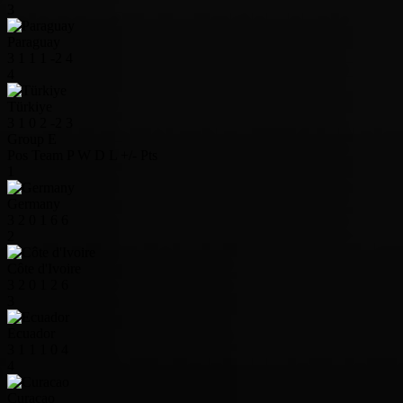
3
Paraguay
3
1
1
1
-2
4
4
Türkiye
3
1
0
2
-2
3
Group E
Pos
Team
P
W
D
L
+/-
Pts
1
Germany
3
2
0
1
6
6
2
Côte d'Ivoire
3
2
0
1
2
6
3
Ecuador
3
1
1
1
0
4
4
Curacao