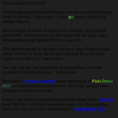
memenangkan 9 kali duel.
Performa gemilang Bouaddi akhirnya turut mewarnai hasil imbang
Brasil vs Maroko. Laga tuntas 1-1, usai
gol
Ismael Saibari bisa
dibalas Vinicius.
Secara khusus, Bouaddi disanjung Alan Shearer, yang menjadi
pundit BBC. Ketenangannya di lini tengah jadi hal yang sangat
mengagumkan bagi legenda Premier League itu.
"Dua pemain terbaik di lapangan bagi saya, tanpa diragukan lagi,
adalah Vinicius Jr. untuk Brasil, dan [Ayyoub] Bouaddi di lini
tengah untuk Maroko," kata Shearer.
"Itu soal cara dia tetap tenang dan menguasai bola, mencoba
mendikte di tengah permainan," kata Shearer.
Menariknya,
Ayyoub Bouaddi
tampil setenang ini di
Piala Dunia
2026
, menjadi ajang besar pertamanya. 2026 juga menjadi tahun
pertamanya membela Maroko.
Pemain Lille itu baru memutuskan membela timnas senior
Maroko
bulan Mei lalu. Ia bahkan baru punya empat caps, dan langsung
dibawa ke Amerika Serikat untuk tampil di
Piala Dunia 2026
.