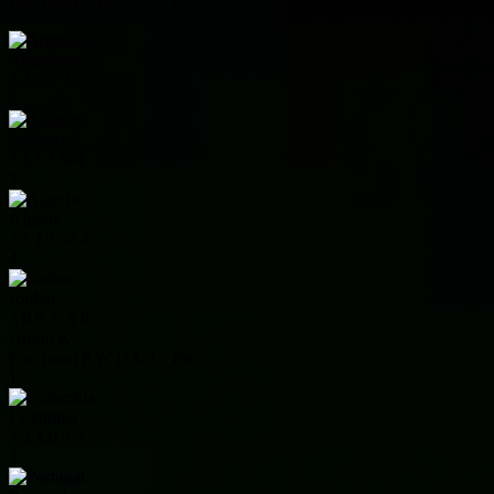
Pos
Team
P
W
D
L
+/-
Pts
1
Argentina
3
3
0
0
7
9
2
Austria
3
1
1
1
0
4
3
Algeria
3
1
1
1
-2
4
4
Jordan
3
0
0
3
-5
0
Group K
Pos
Team
P
W
D
L
+/-
Pts
1
Colombia
3
2
1
0
3
7
2