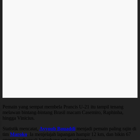
Pemain yang sempat membela Prancis U-21 itu tampil tenang
melawan bintang-bintang Brasil macam Casemiro, Raphinha,
hingga Vinicius.
Statistik mencatat,
Ayyoub Bouaddi
menjadi pemain paling rajin di
tim
Maroko
. Ia menjelajah lapangan hampir 12 km, dan bikin 67
operan, terbanyak ketimbang rekan-rekannya.