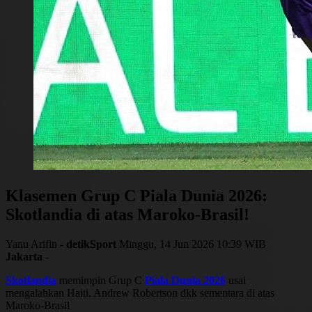
Klasemen Grup C Piala Dunia 2026:
Skotlandia di atas Maroko-Brasil!
Yanu Arifin -
detikSport
Minggu, 14 Jun 2026 10:39 WIB
Jakarta
-
Skotlandia
memimpin Grup C
Piala Dunia 2026
usai
mengalahkan Haiti. Andrew Robertson dkk sementara di atas
Maroko-Brasil