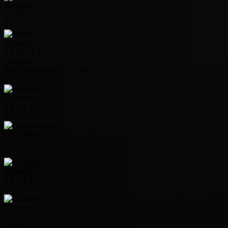
Paraguay
3
1
1
1
-2
4
4
Türkiye
3
1
0
2
-2
3
Group E
Pos
Team
P
W
D
L
+/-
Pts
1
Germany
3
2
0
1
6
6
2
Côte d'Ivoire
3
2
0
1
2
6
3
Ecuador
3
1
1
1
0
4
4
Curacao
3
0
1
2
-8
1
Group F