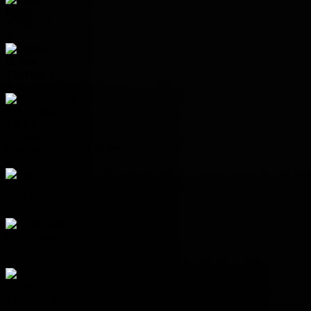
Egypt
3
1
2
0
2
5
3
IR Iran
3
0
3
0
0
3
4
New Zealand
3
0
1
2
-6
1
Group H
Pos
Team
P
W
D
L
+/-
Pts
1
Spain
3
2
1
0
5
7
2
Cabo Verde
3
0
3
0
0
3
3
Uruguay
3
0
2
1
-1
2