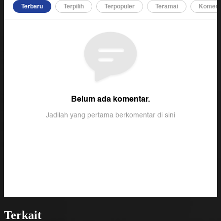
Terkait