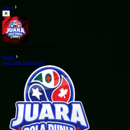
3
0
0
3
-4
0
More
Install Juara Bola Dunia 2026
di home screen
Install
Juara Bola Dunia 2026