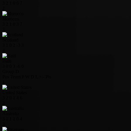
3
2
1
0
6
7
2
Morocco
3
2
1
0
3
7
3
Scotland
3
1
0
2
-3
3
4
Haiti
3
0
0
3
-6
0
Group D
Pos
Team
P
W
D
L
+/-
Pts
1
United States
3
2
0
1
4
6
2
Australia
3
1
1
1
0
4
3