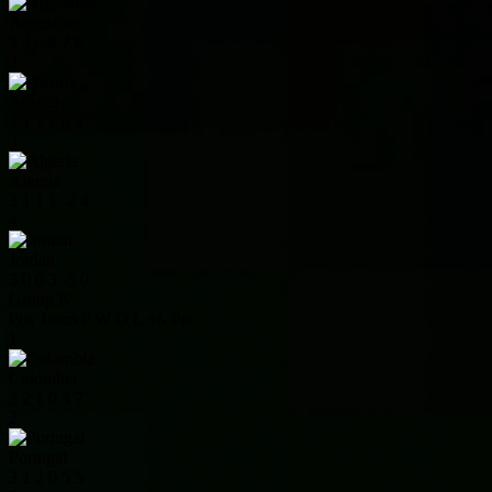
Argentina
3
3
0
0
7
9
2
Austria
3
1
1
1
0
4
3
Algeria
3
1
1
1
-2
4
4
Jordan
3
0
0
3
-5
0
Group K
Pos
Team
P
W
D
L
+/-
Pts
1
Colombia
3
2
1
0
3
7
2
Portugal
3
1
2
0
5
5