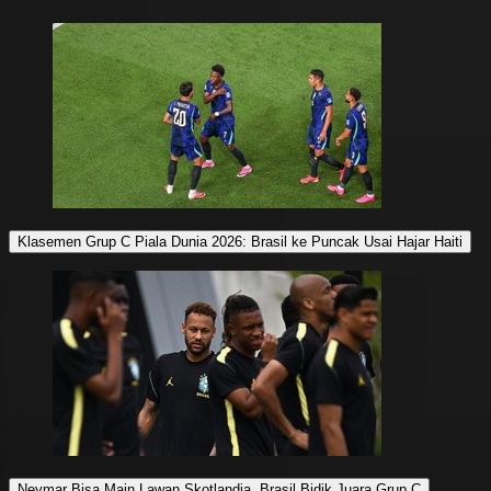
Klasemen Grup C Piala Dunia 2026: Brasil ke Puncak Usai Hajar Haiti
Neymar Bisa Main Lawan Skotlandia, Brasil Bidik Juara Grup C