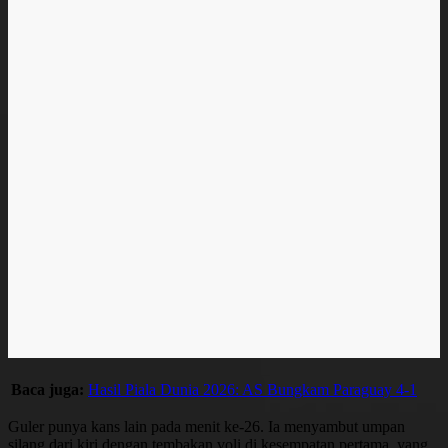
Baca juga:
Hasil Piala Dunia 2026: AS Bungkam Paraguay 4-1
Guler punya kans lain pada menit ke-26. Ia menyambut umpan
silang dari kiri dengan tembakan voli di kesempatan pertama, yang