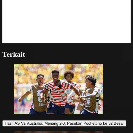
Terkait
Hasil AS Vs Australia: Menang 2-0, Pasukan Pochettino ke 32 Besar