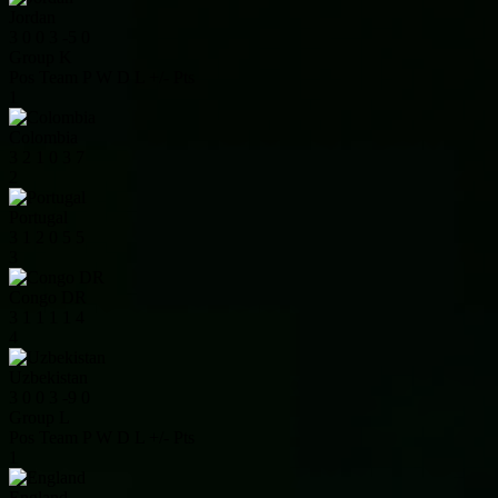
Jordan
3
0
0
3
-5
0
Group K
Pos
Team
P
W
D
L
+/-
Pts
1
Colombia
3
2
1
0
3
7
2
Portugal
3
1
2
0
5
5
3
Congo DR
3
1
1
1
1
4
4
Uzbekistan
3
0
0
3
-9
0
Group L
Pos
Team
P
W
D
L
+/-
Pts
1
England