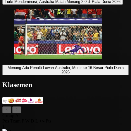
Turki Mendominasi, Australia Malah Menang 2-0 di Piala Dunia 2026
Menang Adu Penalti Lawan Australia, Mesir ke 16 Besar Piala Dunia
2026
Klasemen
Group A
Pos
Team
P
W
D
L
+/-
Pts
1