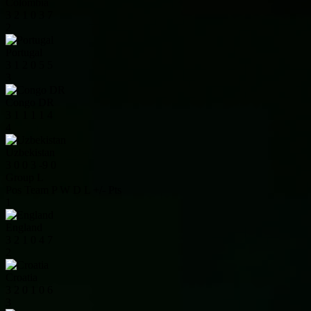
Colombia
3
2
1
0
3
7
2
Portugal
3
1
2
0
5
5
3
Congo DR
3
1
1
1
1
4
4
Uzbekistan
3
0
0
3
-9
0
Group L
Pos
Team
P
W
D
L
+/-
Pts
1
England
3
2
1
0
4
7
2
Croatia
3
2
0
1
0
6
3