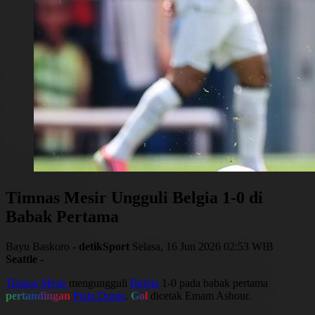
Timnas Mesir Ungguli Belgia 1-0 di
Babak Pertama
Bayu Baskoro -
detikSport
Selasa, 16 Jun 2026 02:53 WIB
Seattle
-
Timnas Mesir
mengungguli
Belgia
1-0 pada babak pertama
pertandingan
Piala Dunia
.
Gol
dicetak Emam Ashour.