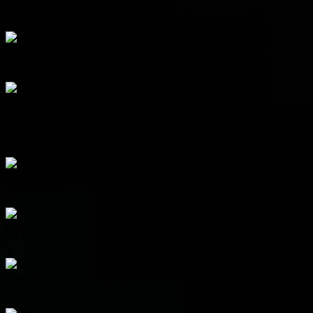
3
0
3
0
0
3
3
Uruguay
3
0
2
1
-1
2
4
Saudi Arabia
3
0
2
1
-4
2
Group I
Pos
Team
P
W
D
L
+/-
Pts
1
France
3
3
0
0
8
9
2
Norway
3
2
0
1
1
6
3
Senegal
3
1
0
2
2
3
4