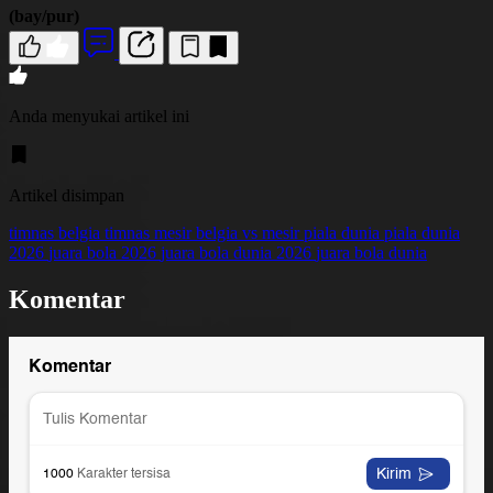
(bay/pur)
Anda menyukai artikel ini
Artikel disimpan
timnas belgia
timnas mesir
belgia vs mesir
piala dunia
piala dunia
2026
juara bola 2026
juara bola dunia 2026
juara bola dunia
Komentar