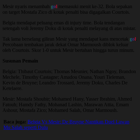
Mesir nyaris menambah
gol
memasuki menit ke-32. Bola sepakan
on target Mostafa Zico di kotak penalti bisa digagalkan Courtois.
Belgia mendapat peluang emas di injury time. Bola tendangan
setengah voli Jeremy Doku di kotak penalti melayang di atas mistar.
Tak lama berselang giliran Mesir yang mendapat kans mencetak
gol
.
Percobaan tembakan jarak dekat Omar Marmoush diblok keluar
oleh Courtois. Skor 1-0 untuk Mesir bertahan hingga turun minum.
Susunan Pemain
Belgia: Thibaut Courtois; Thomas Meunier, Nathan Ngoy, Brandon
Mechele, Timothy Castagne; Amadou Onana, Youri Tieleman,
Kevin de Bruyne; Leandro Trossard, Jeremy Doku, Charles De
Ketelaere.
Mesir: Mostafa Shoubir; Mohamed Hany, Yasser Ibrahim, Ahmed
Fatouh; Hamdy Fathy, Mohanad Lashin, Marawan Attia, Emam
Ashour, Mostafa Zico; Mohamed Salah, Omar Marmoush.
Baca juga:
Belgia Vs Mesir: De Bruyne Nantikan Duel Lawan
Mo Salah seperti Dulu