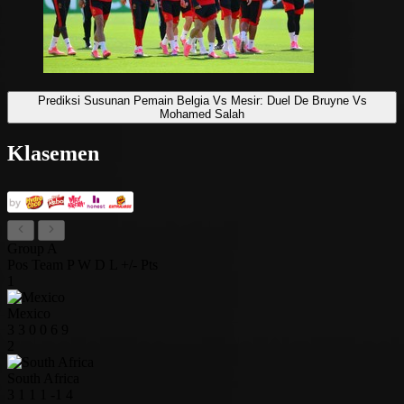
Prediksi Susunan Pemain Belgia Vs Mesir: Duel De Bruyne Vs
Mohamed Salah
Klasemen
Group A
Pos
Team
P
W
D
L
+/-
Pts
1
Mexico
3
3
0
0
6
9
2
South Africa
3
1
1
1
-1
4