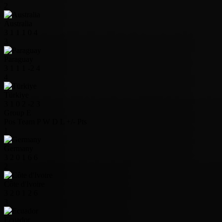
2
Australia
3
1
1
1
0
4
3
Paraguay
3
1
1
1
-2
4
4
Türkiye
3
1
0
2
-2
3
Group E
Pos
Team
P
W
D
L
+/-
Pts
1
Germany
3
2
0
1
6
6
2
Côte d'Ivoire
3
2
0
1
2
6
3
Ecuador