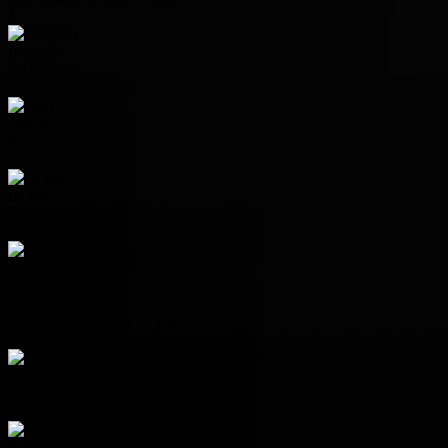
1
Belgium
3
1
2
0
4
5
2
Egypt
3
1
2
0
2
5
3
IR Iran
3
0
3
0
0
3
4
New Zealand
3
0
1
2
-6
1
Group H
Pos
Team
P
W
D
L
+/-
Pts
1
Spain
3
2
1
0
5
7
2
Cabo Verde