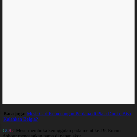
Baca juga:
Mesir Cari Kemenangan Perdana di Piala Dunia, Bisa
Kalahkan Belgia?
GOL
!
Mesir membuka keunggulan pada menit ke-19. Emam
Ashour mencatatkan nama di papan skor.