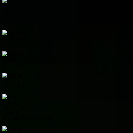
Iraq
3
0
0
3
-11
0
Group J
Pos
Team
P
W
D
L
+/-
Pts
1
Argentina
3
3
0
0
7
9
2
Austria
3
1
1
1
0
4
3
Algeria
3
1
1
1
-2
4
4
Jordan
3
0
0
3
-5
0
Group K
Pos
Team
P
W
D
L
+/-
Pts
1