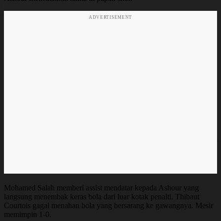
ADVERTISEMENT
Mohamed Salah memberi assist mendatar kepada Ashour yang
langsung menembak keras bola dari luar kotak penalti. Thibaut
Courtois gagal menahan bola yang bersarang ke gawangnya. Mesir
memimpin 1-0.