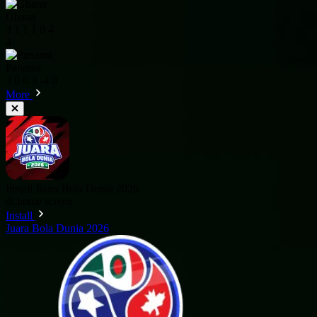
Ghana
3
1
1
1
0
4
4
Panama
3
0
0
3
-4
0
More
Install Juara Bola Dunia 2026
di home screen
Install
Juara Bola Dunia 2026