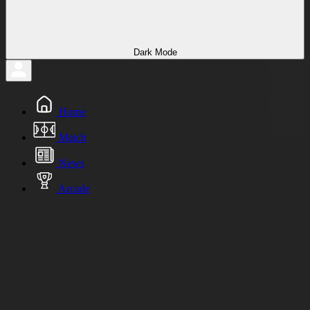
Dark Mode
Home
Match
News
Arcade