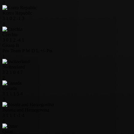
3
Korea Republic
3
1
0
2
-1
3
4
Czechia
3
0
1
2
-4
1
Group B
Pos
Team
P
W
D
L
+/-
Pts
1
Switzerland
3
2
1
0
4
7
2
Canada
3
1
1
1
5
4
3
Bosnia and Herzegovina
3
1
1
1
-1
4
4
Qatar