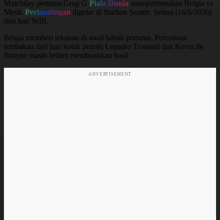
Matchday pertama Grup G
Piala Dunia
mempertemukan Belgia vs
Mesir.
Pertandingan
digelar di Stadion Seattle, Selasa (16/6/2026)
dini hari WIB.
Belgia memberi tekanan di awal babak pertama. Percobaan
tembakan dari luar kotak penalti Leandro Trossard dan Kevin de
Bruyne masih belum membuahkan hasil.
ADVERTISEMENT