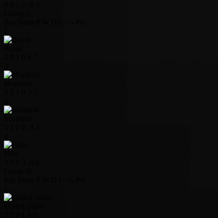
3
0
1
2
-8
1
Group C
Pos
Team
P
W
D
L
+/-
Pts
1
Brazil
3
2
1
0
6
7
2
Morocco
3
2
1
0
3
7
3
Scotland
3
1
0
2
-3
3
4
Haiti
3
0
0
3
-6
0
Group D
Pos
Team
P
W
D
L
+/-
Pts
1
United States
3
2
0
1
4
6