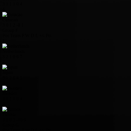
3
1
1
1
0
4
4
Curacao
3
0
1
2
-8
1
Group F
Pos
Team
P
W
D
L
+/-
Pts
1
Netherlands
3
2
1
0
6
7
2
Japan
3
1
2
0
4
5
3
Sweden
3
1
1
1
0
4
4
Tunisia
3
0
0
3
-10
0
Group G
Pos
Team
P
W
D
L
+/-
Pts