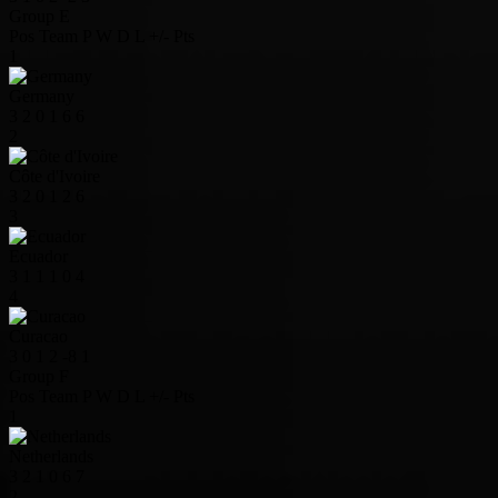
Group E
Pos
Team
P
W
D
L
+/-
Pts
1
Germany
3
2
0
1
6
6
2
Côte d'Ivoire
3
2
0
1
2
6
3
Ecuador
3
1
1
1
0
4
4
Curacao
3
0
1
2
-8
1
Group F
Pos
Team
P
W
D
L
+/-
Pts
1
Netherlands
3
2
1
0
6
7
2