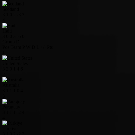
Scotland
3
1
0
2
-3
3
4
Haiti
3
0
0
3
-6
0
Group D
Pos
Team
P
W
D
L
+/-
Pts
1
United States
3
2
0
1
4
6
2
Australia
3
1
1
1
0
4
3
Paraguay
3
1
1
1
-2
4
4
Türkiye
3
1
0
2
-2
3