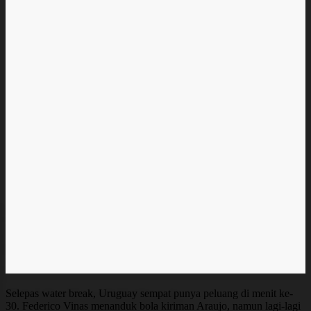
Selepas water break, Uruguay sempat punya peluang di menit ke-
30. Federico Vinas menanduk bola kiriman Araujo, namun lagi-lagi