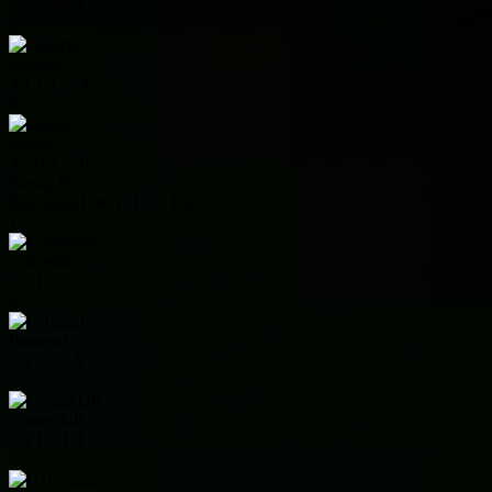
3
1
1
1
0
4
3
Algeria
3
1
1
1
-2
4
4
Jordan
3
0
0
3
-5
0
Group K
Pos
Team
P
W
D
L
+/-
Pts
1
Colombia
3
2
1
0
3
7
2
Portugal
3
1
2
0
5
5
3
Congo DR
3
1
1
1
1
4
4