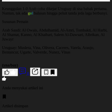
Keunggulan 1-0 Arab coba dikejar Uruguay di sisa babak pertama.
Namun, tak ada
gol
balasan hingga peluit tanda jeda laga berbunyi.
Susunan Pemain
Arab Saudi: Al Owais, Abdulhamid, Al-Amri, Tombakti, Al Harbi,
Al Shamat, Kanno, Al Khaibari, Salem Al-Dawsari, Albrikan, Al
Juwayr
Uruguay: Muslera, Vina, Olivera, Caceres, Varela, Araujo,
Bentancur, Ugarte, Valverde, Nunez, Vinas
(yna/bay)
0
Anda menyukai artikel ini
Artikel disimpan