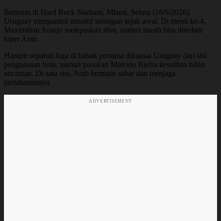
Bermain di Hard Rock Stadium, Miami, Selasa (16/6/2026),
Uruguay mengambil inisiatif serangan sejak awal. Di menit ke-4,
Maximilian Araujo melepaskan shot, namun masih bisa diredam
kiper Arab.
Hampir separuh laga di babak pertama dikuasai Uruguay dari sisi
penguasaan bola, namun pasukan Marcelo Bielsa kesulitan bikin
ancaman. Di satu sisi, Arab bermain sabar dan menjaga
pertahanannya.
ADVERTISEMENT