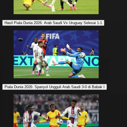
Hasil Piala Dunia 2026: Arab Saudi Vs Uruguay Selesai 1-1
Piala Dunia 2026: Spanyol Ungguli Arab Saudi 3-0 di Babak I