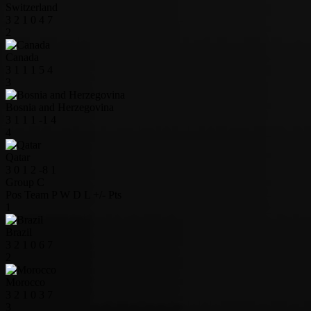
Switzerland
3
2
1
0
4
7
2
Canada
3
1
1
1
5
4
3
Bosnia and Herzegovina
3
1
1
1
-1
4
4
Qatar
3
0
1
2
-8
1
Group C
Pos
Team
P
W
D
L
+/-
Pts
1
Brazil
3
2
1
0
6
7
2
Morocco
3
2
1
0
3
7
3