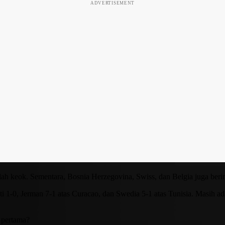
ADVERTISEMENT
alah keok. Sementara, Bosnia Herzegovina, Swiss, dan Belgia juga ber
iti 1-0, Jerman 7-1 atas Curacao, dan Swedia 5-1 atas Tunisia. Masih ad
 pertama?