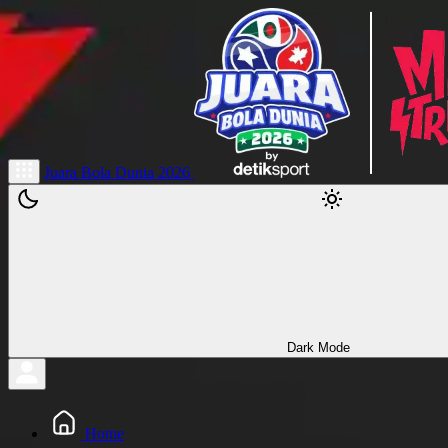
Juara Bola Dunia 2026
Dark Mode
Home