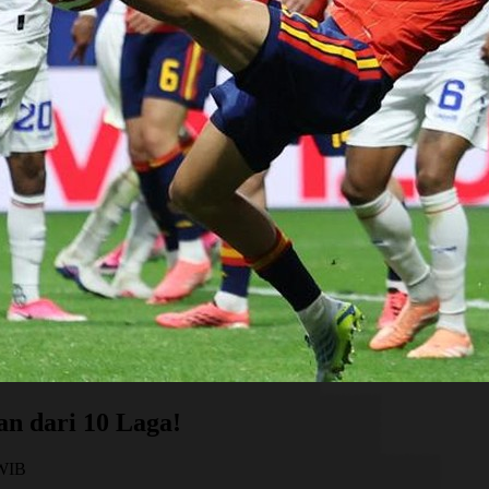
n dari 10 Laga!
 WIB