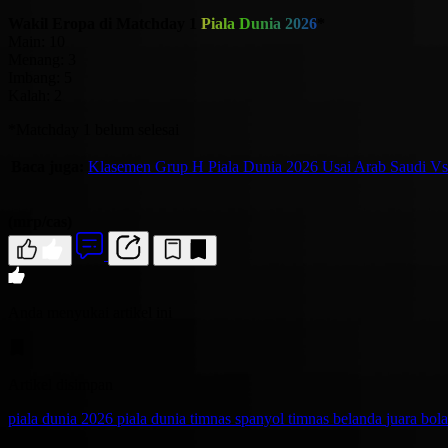
Wakil Eropa di Matchday 1
Piala Dunia 2026
*
Main: 10
Menang: 3
Imbang: 5
Kalah: 2
*Matchday 1 belum selesai
Baca juga:
Klasemen Grup H Piala Dunia 2026 Usai Arab Saudi V
(mrp/cas)
Anda menyukai artikel ini
Artikel disimpan
piala dunia 2026
piala dunia
timnas spanyol
timnas belanda
juara bol