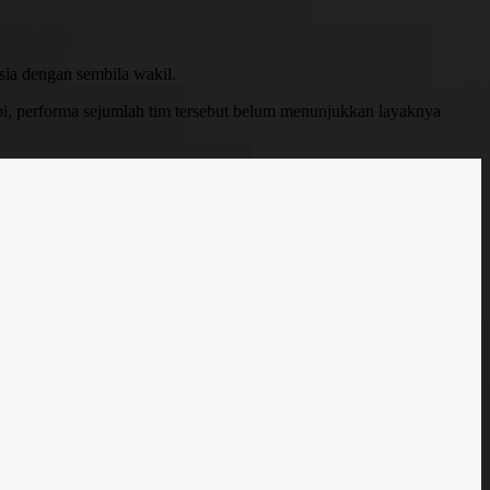
Asia dengan sembila wakil.
api, performa sejumlah tim tersebut belum menunjukkan layaknya