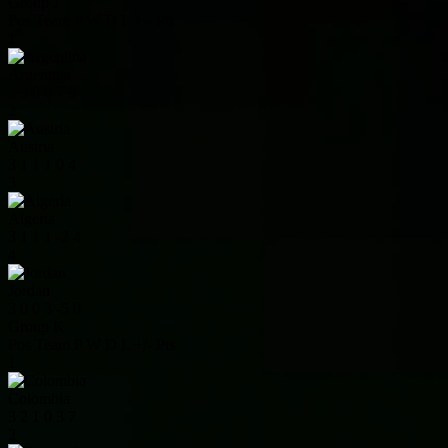
Group J
Pos
Team
P
W
D
L
+/-
Pts
1
Argentina
3
3
0
0
7
9
2
Austria
3
1
1
1
0
4
3
Algeria
3
1
1
1
-2
4
4
Jordan
3
0
0
3
-5
0
Group K
Pos
Team
P
W
D
L
+/-
Pts
1
Colombia
3
2
1
0
3
7
2