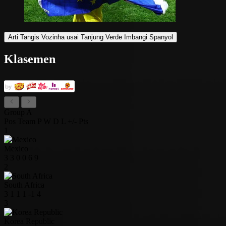
Arti Tangis Vozinha usai Tanjung Verde Imbangi Spanyol
Klasemen
Group A
Pos
Team
P
W
D
L
+/-
Pts
1
Mexico
3
3
0
0
6
9
2
South Africa
3
1
1
1
-1
4
3
Korea Republic