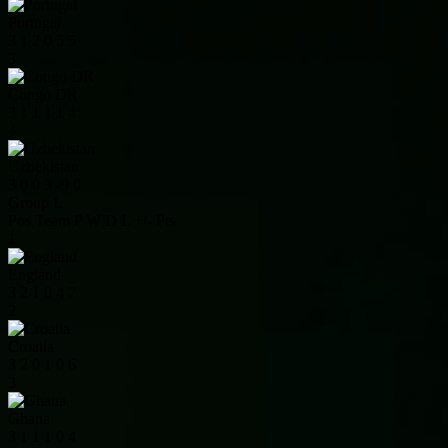
Portugal
3
1
2
0
5
5
3
Congo DR
3
1
1
1
1
4
4
Uzbekistan
3
0
0
3
-9
0
Group L
Pos
Team
P
W
D
L
+/-
Pts
1
England
3
2
1
0
4
7
2
Croatia
3
2
0
1
0
6
3
Ghana
3
1
1
1
0
4