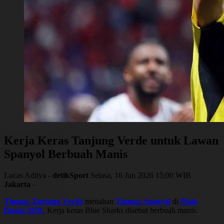
Kerja Keras Tanjung Verde untuk Lawan
Spanyol Berbuah Manis
Lucas Aditya -
detikSport
Selasa, 16 Jun 2026 15:00 WIB
Jakarta
-
Timnas Tanjung Verde
menahan
Timnas Spanyol
di
Piala
Dunia 2026
. Kerja keras Blue Sharks disebut berbuah manis.