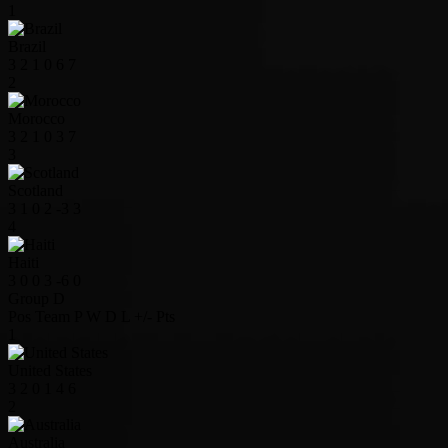
1
Brazil
3
2
1
0
6
7
2
Morocco
3
2
1
0
3
7
3
Scotland
3
1
0
2
-3
3
4
Haiti
3
0
0
3
-6
0
Group D
Pos
Team
P
W
D
L
+/-
Pts
1
United States
3
2
0
1
4
6
2
Australia