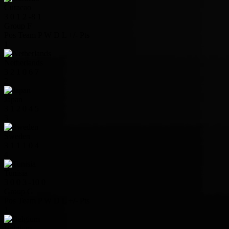
Curacao
3
0
1
2
-8
1
Group F
Pos
Team
P
W
D
L
+/-
Pts
1
Netherlands
3
2
1
0
6
7
2
Japan
3
1
2
0
4
5
3
Sweden
3
1
1
1
0
4
4
Tunisia
3
0
0
3
-10
0
Group G
Pos
Team
P
W
D
L
+/-
Pts
1
Belgium