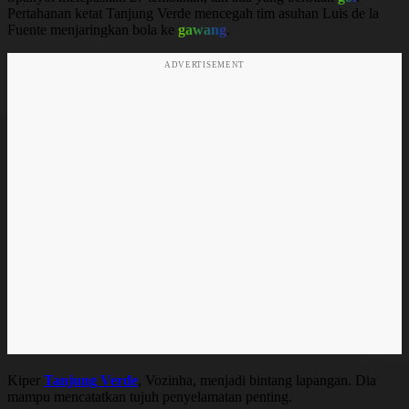
Pertahanan ketat Tanjung Verde mencegah tim asuhan Luis de la
Fuente menjaringkan bola ke
gawang
.
ADVERTISEMENT
Kiper
Tanjung Verde
, Vozinha, menjadi bintang lapangan. Dia
mampu mencatatkan tujuh penyelamatan penting.