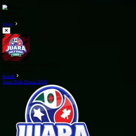
4
Panama
3
0
0
3
-4
0
More
Install Juara Bola Dunia 2026
di home screen
Install
Juara Bola Dunia 2026