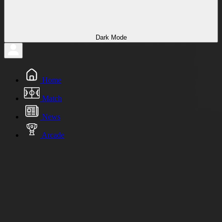
Dark Mode
Home
Match
News
Arcade