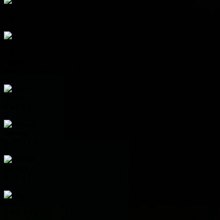
Uruguay
3
0
2
1
-1
2
4
Saudi Arabia
3
0
2
1
-4
2
Group I
Pos
Team
P
W
D
L
+/-
Pts
1
France
3
3
0
0
8
9
2
Norway
3
2
0
1
1
6
3
Senegal
3
1
0
2
2
3
4
Iraq
3
0
0
3
-11
0