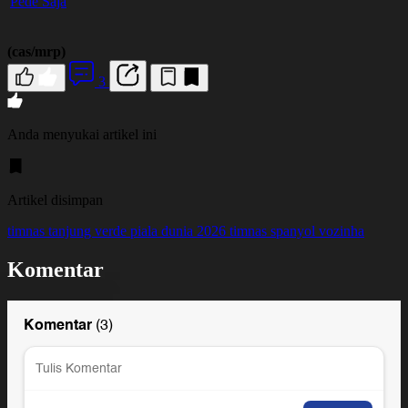
Pede Saja
(cas/mrp)
3
Anda menyukai artikel ini
Artikel disimpan
timnas tanjung verde
piala dunia 2026
timnas spanyol
vozinha
Komentar