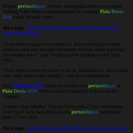
Selepas
pertandingan
, Vozinha menegaskan bahwa kerja keras
Tanjung Verde selama mempersiapkan diri menatap
Piala Dunia
2026
sudah berbuah manis.
Baca juga:
Spanyol Dibikin Frustasi Kiper 40 Tahun Mantan
Rekan Setim Witan
"Kami bekerja sangat keras untuk ini. Kami tahu kami bermain
melawan salah satu tim nasional terbaik di dunia, tetapi kami juga
tahu kualitas kami," kata Vozinha seperti dikabarkan oleh Situs
FIFA.
"Kami bekerja keras demi hari besar ini. Kami tahu ini akan sangat
sulit, tetapi kami sangat bahagia," kata dia menambahkan.
Kini,
Tanjung Verde
masih menyisakan dua
pertandingan
di
Piala Dunia 2026
. Mereka akan menghadapi Arab Saudi dan
Uruguay.
Uruguay akan dihadapi Tanjung Verde pada 22 Juni mendatang.
Arab Saudi yang akan dilawan pada
pertandingan
pamungkas
pada 27 Juni 2026.
Baca juga:
Sudah di Panggung Besar Dunia, Tanjung Verde Mau