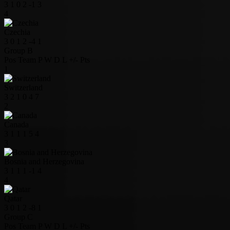
3
1
0
2
-1
3
4
Czechia
3
0
1
2
-4
1
Group B
Pos
Team
P
W
D
L
+/-
Pts
1
Switzerland
3
2
1
0
4
7
2
Canada
3
1
1
1
5
4
3
Bosnia and Herzegovina
3
1
1
1
-1
4
4
Qatar
3
0
1
2
-8
1
Group C
Pos
Team
P
W
D
L
+/-
Pts