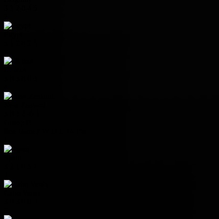
3
1
2
0
4
5
2
Egypt
3
1
2
0
2
5
3
IR Iran
3
0
3
0
0
3
4
New Zealand
3
0
1
2
-6
1
Group H
Pos
Team
P
W
D
L
+/-
Pts
1
Spain
3
2
1
0
5
7
2
Cabo Verde
3
0
3
0
0
3
3