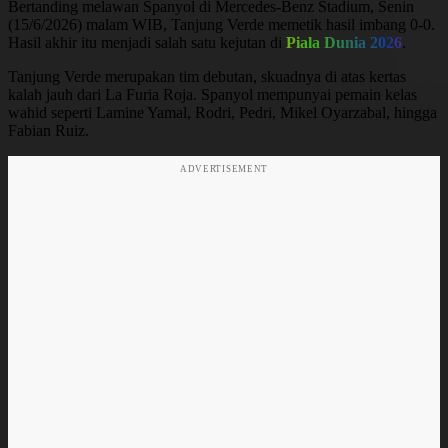
Bertanding melawan Spanyol di Mercedes-Benz Stadium, Senin
(15/6/2026) malam WIB, Tanjung Verde memetik hasil imbang 0-0.
Hasil akhir itu menjadi salah satu kejutan di
Piala Dunia 2026
.
Tanjung Verde merupakan tim debutan, skuadnya di atas kertas
kalah jauh dari La Furia Roja. Spanyol mempunyai pemain kelas
wahid seperti Lamine Yamal, Rodri, Pedri, Mikel Oyarzabal, hingga
Fabian Ruiz.
ADVERTISEMENT