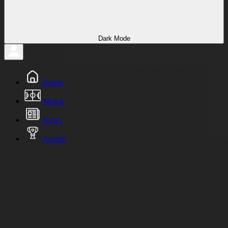
Dark Mode
Home
Match
News
Arcade