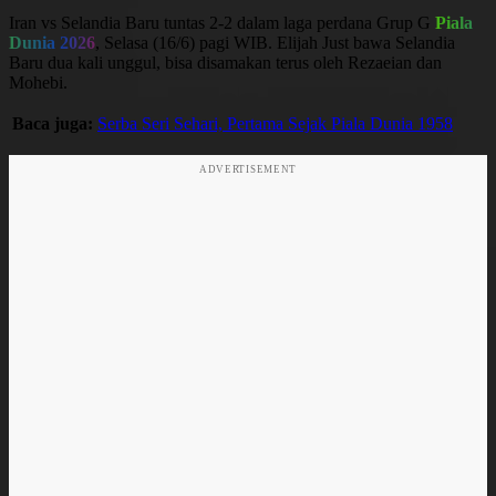
Iran vs Selandia Baru tuntas 2-2 dalam laga perdana Grup G
Piala
Dunia 2026
, Selasa (16/6) pagi WIB. Elijah Just bawa Selandia
Baru dua kali unggul, bisa disamakan terus oleh Rezaeian dan
Mohebi.
Baca juga:
Serba Seri Sehari, Pertama Sejak Piala Dunia 1958
ADVERTISEMENT