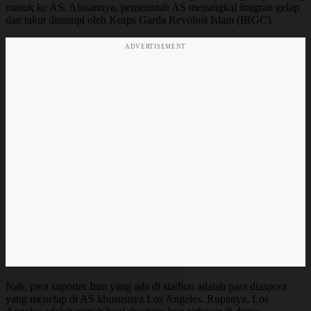
masuk ke AS. Alasannya, pemerintah AS menangkal imigran gelap
dan takut disusupi oleh Korps Garda Revolusi Islam (IRGC).
ADVERTISEMENT
Nah, para suporter Iran yang ada di stadion adalah para diaspora
yang menetap di AS khususnya Los Angeles. Rupanya, Los