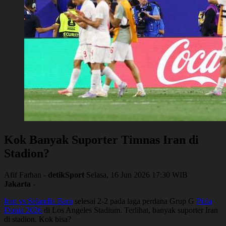
Kok Banyak Suporter Timnas Iran di
Stadion?
Afif Farhan -
detikSport
Selasa, 16 Jun 2026 17:30 WIB
Jakarta
-
Iran vs Selandia Baru
selesai 2-2 pada laga perdana Grup G
Piala
Dunia 2026
di Los Angeles Stadium. Terlihat, banyak suporter Iran
di stadion. Kok bisa?