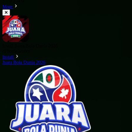
3
0
0
3
-4
0
More
Install Juara Bola Dunia 2026
di home screen
Install
Juara Bola Dunia 2026