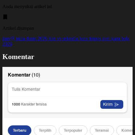
Anda menyukai artikel ini
Artikel disimpan
iran
piala dunia 2026
iran vs selandia baru
timnas iran
juara bola
2026
Komentar