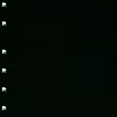
3
Congo DR
3
1
1
1
1
4
4
Uzbekistan
3
0
0
3
-9
0
Group L
Pos
Team
P
W
D
L
+/-
Pts
1
England
3
2
1
0
4
7
2
Croatia
3
2
0
1
0
6
3
Ghana
3
1
1
1
0
4
4
Panama