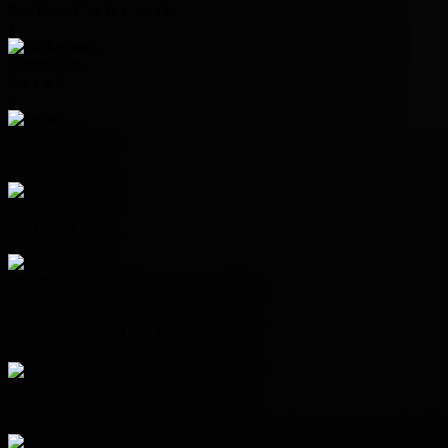
Pos
Team
P
W
D
L
+/-
Pts
1
Netherlands
3
2
1
0
6
7
2
Japan
3
1
2
0
4
5
3
Sweden
3
1
1
1
0
4
4
Tunisia
3
0
0
3
-10
0
Group G
Pos
Team
P
W
D
L
+/-
Pts
1
Belgium
3
1
2
0
4
5
2