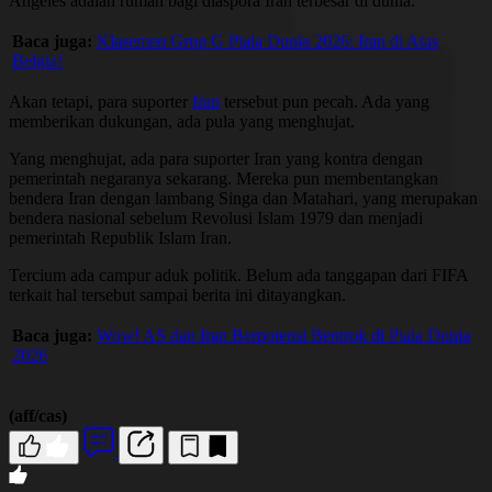
Angeles adalah rumah bagi diaspora Iran terbesar di dunia.
Baca juga:
Klasemen Grup G Piala Dunia 2026: Iran di Atas
Belgia!
Akan tetapi, para suporter
Iran
tersebut pun pecah. Ada yang
memberikan dukungan, ada pula yang menghujat.
Yang menghujat, ada para suporter Iran yang kontra dengan
pemerintah negaranya sekarang. Mereka pun membentangkan
bendera Iran dengan lambang Singa dan Matahari, yang merupakan
bendera nasional sebelum Revolusi Islam 1979 dan menjadi
pemerintah Republik Islam Iran.
Tercium ada campur aduk politik. Belum ada tanggapan dari FIFA
terkait hal tersebut sampai berita ini ditayangkan.
Baca juga:
Wow! AS dan Iran Berpotensi Bentrok di Piala Dunia
2026
(aff/cas)