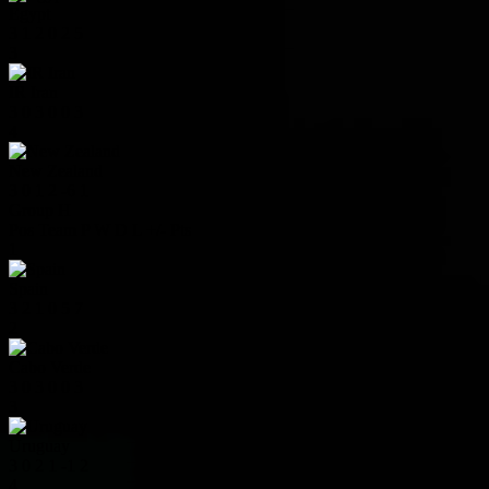
Egypt
3
1
2
0
2
5
3
IR Iran
3
0
3
0
0
3
4
New Zealand
3
0
1
2
-6
1
Group H
Pos
Team
P
W
D
L
+/-
Pts
1
Spain
3
2
1
0
5
7
2
Cabo Verde
3
0
3
0
0
3
3
Uruguay
3
0
2
1
-1
2
4