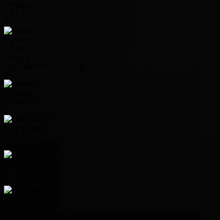
Paraguay
3
1
1
1
-2
4
4
Türkiye
3
1
0
2
-2
3
Group E
Pos
Team
P
W
D
L
+/-
Pts
1
Germany
3
2
0
1
6
6
2
Côte d'Ivoire
3
2
0
1
2
6
3
Ecuador
3
1
1
1
0
4
4
Curacao
3
0
1
2
-8
1
Group F