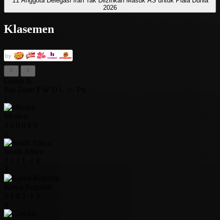
11 Anggota Delegasi Iran Tak Diizinkan Masuk AS untuk Piala Dunia
2026
Klasemen
Group A
Pos
Team
P
W
D
L
+/-
Pts
1
Mexico
3
3
0
0
6
9
2
South Africa
3
1
1
1
-1
4
3
Korea Republic
3
1
0
2
-1
3
4