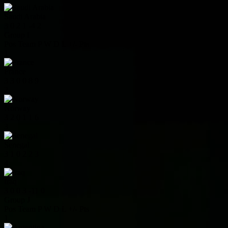
Saudi Arabia
3
0
2
1
-4
2
Group I
Pos
Team
P
W
D
L
+/-
Pts
1
France
3
3
0
0
8
9
2
Norway
3
2
0
1
1
6
3
Senegal
3
1
0
2
2
3
4
Iraq
3
0
0
3
-11
0
Group J
Pos
Team
P
W
D
L
+/-
Pts
1