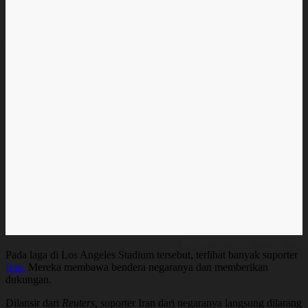
Pada laga di Los Angeles Stadium tersebut, terlihat banyak suporter
Iran.
Mereka membawa bendera negaranya dan memberikan
dukungan.
Dilansir dari
Reuters
, suporter Iran dari negaranya langsung dilarang