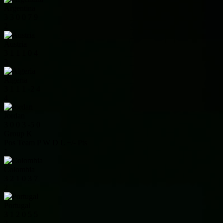
Argentina
3
3
0
0
7
9
2
Austria
3
1
1
1
0
4
3
Algeria
3
1
1
1
-2
4
4
Jordan
3
0
0
3
-5
0
Group K
Pos
Team
P
W
D
L
+/-
Pts
1
Colombia
3
2
1
0
3
7
2
Portugal
3
1
2
0
5
5