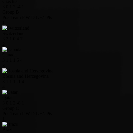
Czechia
3
0
1
2
-4
1
Group B
Pos
Team
P
W
D
L
+/-
Pts
1
Switzerland
3
2
1
0
4
7
2
Canada
3
1
1
1
5
4
3
Bosnia and Herzegovina
3
1
1
1
-1
4
4
Qatar
3
0
1
2
-8
1
Group C
Pos
Team
P
W
D
L
+/-
Pts
1
Brazil