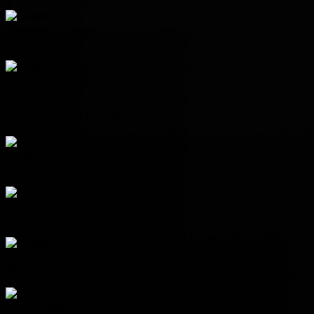
3
Sweden
3
1
1
1
0
4
4
Tunisia
3
0
0
3
-10
0
Group G
Pos
Team
P
W
D
L
+/-
Pts
1
Belgium
3
1
2
0
4
5
2
Egypt
3
1
2
0
2
5
3
IR Iran
3
0
3
0
0
3
4
New Zealand