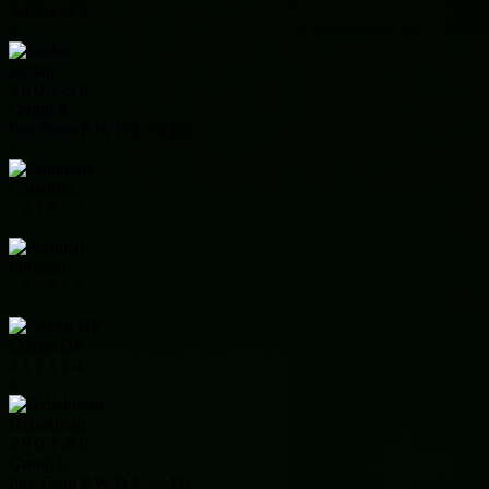
3
1
1
1
-2
4
4
Jordan
3
0
0
3
-5
0
Group K
Pos
Team
P
W
D
L
+/-
Pts
1
Colombia
3
2
1
0
3
7
2
Portugal
3
1
2
0
5
5
3
Congo DR
3
1
1
1
1
4
4
Uzbekistan
3
0
0
3
-9
0
Group L
Pos
Team
P
W
D
L
+/-
Pts