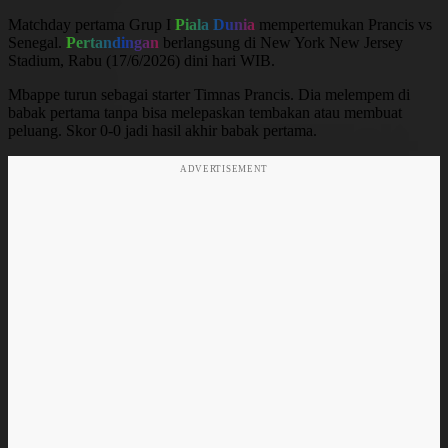
Matchday pertama Grup I
Piala Dunia
mempertemukan Prancis vs
Senegal.
Pertandingan
berlangsung di New York New Jersey
Stadium, Rabu (17/6/2026) dini hari WIB.
Mbappe turun sebagai starter Timnas Prancis. Dia melempem di
babak pertama tanpa bisa melepaskan tembakan atau membuat
peluang. Skor 0-0 jadi hasil akhir babak pertama.
ADVERTISEMENT