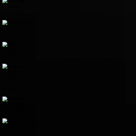
Germany
3
2
0
1
6
6
2
Côte d'Ivoire
3
2
0
1
2
6
3
Ecuador
3
1
1
1
0
4
4
Curacao
3
0
1
2
-8
1
Group F
Pos
Team
P
W
D
L
+/-
Pts
1
Netherlands
3
2
1
0
6
7
2
Japan
3
1
2
0
4
5