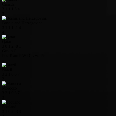
Canada
3
1
1
1
5
4
3
Bosnia and Herzegovina
3
1
1
1
-1
4
4
Qatar
3
0
1
2
-8
1
Group C
Pos
Team
P
W
D
L
+/-
Pts
1
Brazil
3
2
1
0
6
7
2
Morocco
3
2
1
0
3
7
3
Scotland
3
1
0
2
-3
3