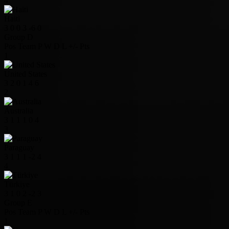
4
Haiti
3
0
0
3
-6
0
Group D
Pos
Team
P
W
D
L
+/-
Pts
1
United States
3
2
0
1
4
6
2
Australia
3
1
1
1
0
4
3
Paraguay
3
1
1
1
-2
4
4
Türkiye
3
1
0
2
-2
3
Group E
Pos
Team
P
W
D
L
+/-
Pts
1