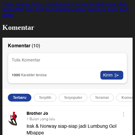
kylian mbappe
timnas prancis
prancis vs senegal
piala dunia
piala
dunia 2026
juara bola 2026
juara bola dunia
juara bola dunia 2026
motm
Komentar