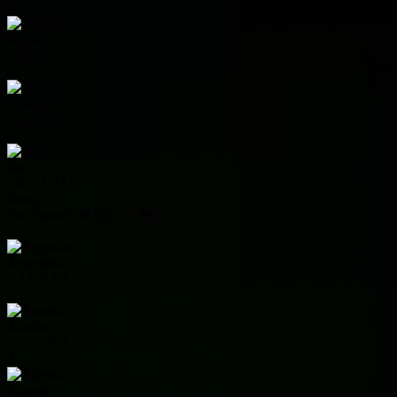
2
Norway
3
2
0
1
1
6
3
Senegal
3
1
0
2
2
3
4
Iraq
3
0
0
3
-11
0
Group J
Pos
Team
P
W
D
L
+/-
Pts
1
Argentina
3
3
0
0
7
9
2
Austria
3
1
1
1
0
4
3
Algeria