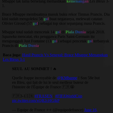
Mbappe tak lama berselang memastikan
kemenangan
Les Bleus
3-
1.
Brace Mbappe membuatnya masuk buku rekor Timnas Prancis. Dia
kini sudah mengoleksi 58
gol
buat negaranya, melewati catatan
Olivier Giroud (57
gol
) sebagai top skor sepanjang masa Prancis.
Mbappe total sudah mencetak 14
gol
di
Piala Dunia
sejak 2018.
Squawka
mencatat, eks penggawa Paris Saint-Germain itu
mengungguli Just Fontaine (13
gol
) sebagai pencetak
gol
terbanyak
Prancis di
Piala Dunia
.
Baca juga:
Hasil Prancis Vs Senegal: Brace Mbappe Menangkan
Les Bleus 3-1
𝐒𝐄𝐔𝐋 𝐀𝐔 𝐒𝐎𝐌𝐌𝐄𝐓 ! 🔥
Quelle frappe incroyable de
@KMbappe
! Son 58e but
en Bleu, qui fait de lui le seul meilleur buteur de
l'histoire de l'Équipe de France 🇫🇷🤩
🇫🇷3-1🇸🇳
#FRASEN
|
#FIFAWorldCup
pic.twitter.com/xQB2cHGlkP
— Equipe de France ⭐⭐ (@equipedefrance)
June 16,