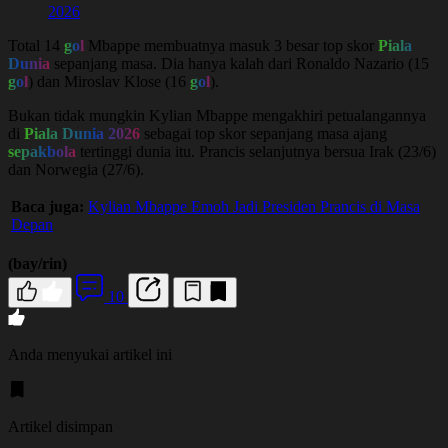
2026
Total 14
gol
Mbappe membuatnya masuk 3 besar top skor
Piala
Dunia
sepanjang masa. Dia hanya kalah dari Ronaldo Nazario (15
gol
) dan Miroslav Klose (16
gol
).
Bukan tidak mungkin Kylian Mbappe mengakhiri petualangannya
di
Piala Dunia 2026
sebagai top skor sepanjang masa ajang
sepakbola
tertinggi dunia itu. Prancis selanjutnya bersua Irak (23/6)
dan Norwegia (27/6).
Baca juga:
Kylian Mbappe Emoh Jadi Presiden Prancis di Masa
Depan
(bay/rin)
10
Anda menyukai artikel ini
Artikel disimpan