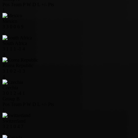
Pos
Team
P
W
D
L
+/-
Pts
1
Mexico
3
3
0
0
6
9
2
South Africa
3
1
1
1
-1
4
3
Korea Republic
3
1
0
2
-1
3
4
Czechia
3
0
1
2
-4
1
Group B
Pos
Team
P
W
D
L
+/-
Pts
1
Switzerland
3
2
1
0
4
7
2