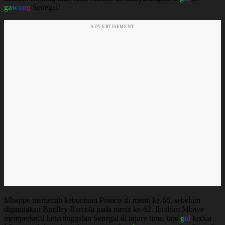
gawang
Senegal!
ADVERTISEMENT
Mbappe memecah kebuntuan Prancis di menit ke-66, sebelum
digandakan Bradley Barcola pada menit ke-62. Ibrahim Mbaye
memperkecil ketertinggalan Senegal di injury time, tapi
gol
kedua