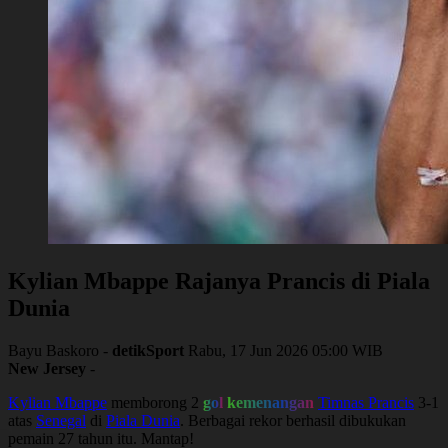
Kylian Mbappe Rajanya Prancis di Piala
Dunia
Bayu Baskoro -
detikSport
Rabu, 17 Jun 2026 05:00 WIB
New Jersey
-
Kylian Mbappe
memborong 2
gol
kemenangan
Timnas Prancis
3-1
atas
Senegal
di
Piala Dunia
. Berbagai rekor berhasil dibukukan
pemain 27 tahun itu. Mantap!