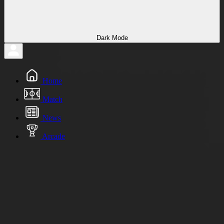
Dark Mode
Home
Match
News
Arcade