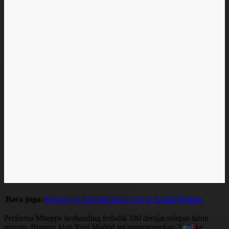
Baca juga:
Prancis Vs Senegal Tanpa Gol di Babak Pertama
Performa Mbappe berbanding terbalik 180 derajat selepas turun
minum. Bintang klub Real Madrid ini menyarangkan 2
gol
ke