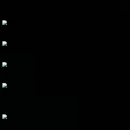
3
0
1
2
-6
1
Group H
Pos
Team
P
W
D
L
+/-
Pts
1
Spain
3
2
1
0
5
7
2
Cabo Verde
3
0
3
0
0
3
3
Uruguay
3
0
2
1
-1
2
4
Saudi Arabia
3
0
2
1
-4
2
Group I
Pos
Team
P
W
D
L
+/-
Pts
1
France
3
3
0
0
8
9