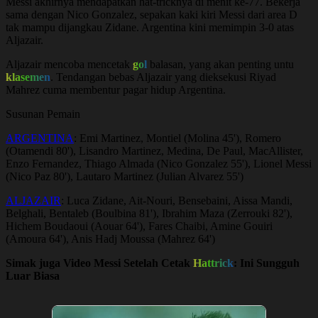
Messi akhirnya mendapatkan hat-tricknya di menit ke-77. Bekerja
sama dengan Nico Gonzalez, sepakan kaki kiri Messi dari area D
tak mampu dijangkau Zidane. Argentina kini memimpin 3-0 atas
Aljazair.
Aljazair mencoba mencetak
gol
balasan, yang akan penting untu
klasemen
. Tendangan bebas Aljazair yang dieksekusi Riyad
Mahrez cuma membentur pagar hidup Argentina.
Susunan Pemain
ARGENTINA
: Emi Martinez, Montiel (Molina 45'), Romero
(Otamendi 80'), Lisandro Martinez, Medina, De Paul, MacAllister,
Enzo Fernandez, Thiago Almada (Nico Gonzalez 55'), Lionel Messi
(Nico Paz 80'), Lautaro Martinez (Julian Alvarez 55')
ALJAZAIR
: Luca Zidane, Ait-Nouri, Bensebaini, Aissa Mandi,
Belghali, Bentaleb (Boulbina 81'), Ibrahim Maza (Zerrouki 82'),
Hichem Boudaoui (Aouar 64'), Fares Chaibi, Amine Gouiri
(Amoura 64'), Anis Hadj Moussa (Mahrez 64')
Simak juga Video Messi Setelah Cetak
Hattrick
: Ini Sungguh
Luar Biasa