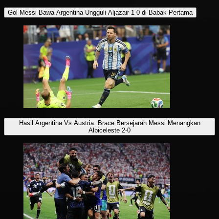
Gol Messi Bawa Argentina Ungguli Aljazair 1-0 di Babak Pertama
Hasil Argentina Vs Austria: Brace Bersejarah Messi Menangkan
Albiceleste 2-0