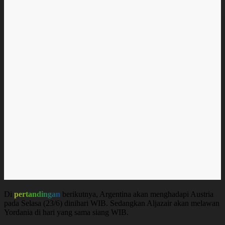
Di
pertandingan
berikutnya, Argentina akan menghadapi Austria
pada Selasa (23/6) dinihari WIB. Sedangkan Aljazair akan melawan
Yordania di hari yang sama siang WIB.