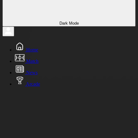
Dark Mode
Home
Match
News
Arcade