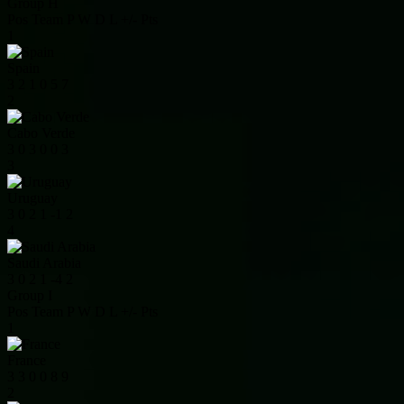
Group H
Pos
Team
P
W
D
L
+/-
Pts
1
Spain
3
2
1
0
5
7
2
Cabo Verde
3
0
3
0
0
3
3
Uruguay
3
0
2
1
-1
2
4
Saudi Arabia
3
0
2
1
-4
2
Group I
Pos
Team
P
W
D
L
+/-
Pts
1
France
3
3
0
0
8
9
2