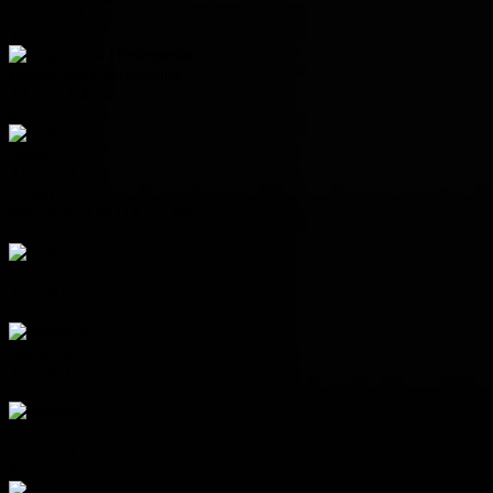
3
1
1
1
5
4
3
Bosnia and Herzegovina
3
1
1
1
-1
4
4
Qatar
3
0
1
2
-8
1
Group C
Pos
Team
P
W
D
L
+/-
Pts
1
Brazil
3
2
1
0
6
7
2
Morocco
3
2
1
0
3
7
3
Scotland
3
1
0
2
-3
3
4