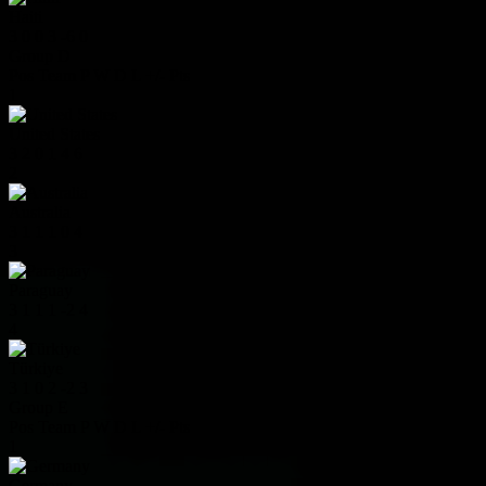
Haiti
3
0
0
3
-6
0
Group D
Pos
Team
P
W
D
L
+/-
Pts
1
United States
3
2
0
1
4
6
2
Australia
3
1
1
1
0
4
3
Paraguay
3
1
1
1
-2
4
4
Türkiye
3
1
0
2
-2
3
Group E
Pos
Team
P
W
D
L
+/-
Pts
1
Germany