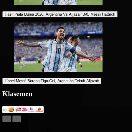
Hasil Piala Dunia 2026: Argentina Vs Aljazair 3-0, Messi Hattrick
Lionel Messi Borong Tiga Gol, Argentina Tekuk Aljazair
Klasemen
Group A
Pos
Team
P
W
D
L
+/-
Pts