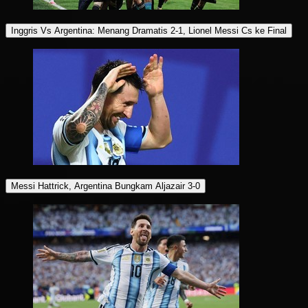
Inggris Vs Argentina: Menang Dramatis 2-1, Lionel Messi Cs ke Final
Messi Hattrick, Argentina Bungkam Aljazair 3-0