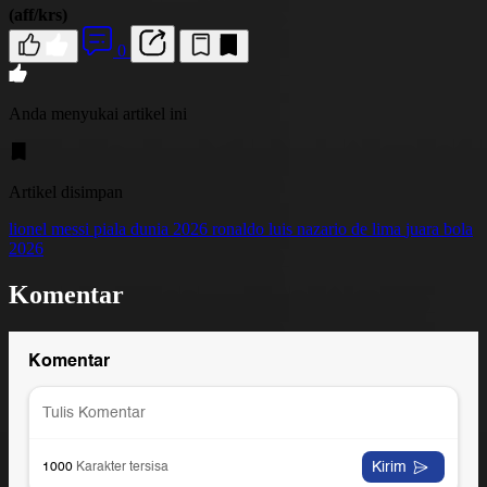
(aff/krs)
0
Anda menyukai artikel ini
Artikel disimpan
lionel messi
piala dunia 2026
ronaldo luis nazario de lima
juara bola
2026
Komentar