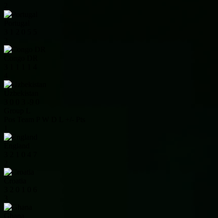
2
Portugal
3
1
2
0
5
5
3
Congo DR
3
1
1
1
1
4
4
Uzbekistan
3
0
0
3
-9
0
Group L
Pos
Team
P
W
D
L
+/-
Pts
1
England
3
2
1
0
4
7
2
Croatia
3
2
0
1
0
6
3
Ghana