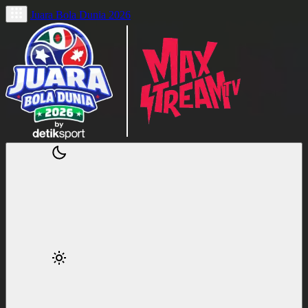
Juara Bola Dunia 2026