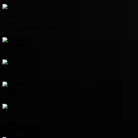
4
Curacao
3
0
1
2
-8
1
Group F
Pos
Team
P
W
D
L
+/-
Pts
1
Netherlands
3
2
1
0
6
7
2
Japan
3
1
2
0
4
5
3
Sweden
3
1
1
1
0
4
4
Tunisia
3
0
0
3
-10
0
Group G
Pos
Team
P
W
D
L
+/-
Pts
1