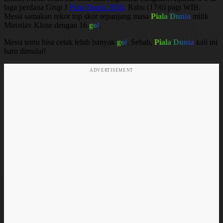
laga perdana Grup J
Piala Dunia 2026,
Rabu (17/6) pagi WIB.
Messi samakan rekor top skor sepanjang masa
Piala Dunia
milik
Miroslav Klose dengan 16
gol
.
Messi tentu bisa cetak lebih banyak
gol
. Sebab,
Piala Dunia
kali ini
baru dimulai!
ADVERTISEMENT