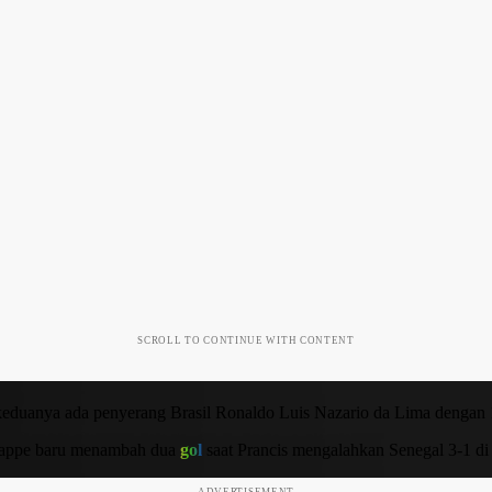
SCROLL TO CONTINUE WITH CONTENT
keduanya ada penyerang Brasil Ronaldo Luis Nazario da Lima dengan
appe baru menambah dua
gol
saat Prancis mengalahkan Senegal 3-1 di
ADVERTISEMENT