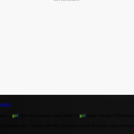
Kongo?
gan 12
gol
. Ada dua pemain yang bikin 11
gol
yakni Juergen Klinsmann
iel Batistuta, dan Thomas Mueller. Di mana posisi Ronaldo yang meru