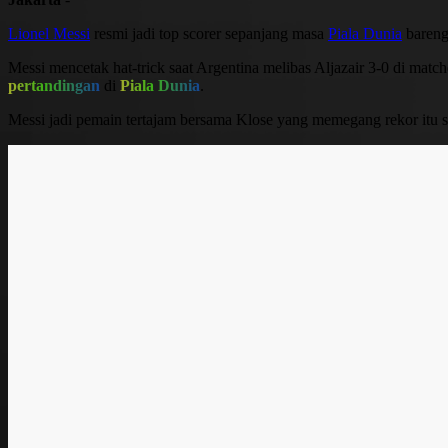
Lionel Messi
resmi jadi top scorer sepanjang masa
Piala Dunia
baren
Messi mencetak hat-trick saat Argentina melibas Aljazair 3-0 di mat
pertandingan
di
Piala Dunia
.
Messi jadi pemain tertajam bersama Klose yang memegang rekor itu 