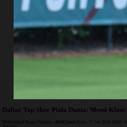
Daftar Top Skor Piala Dunia: Messi-Klose
Mohammad Resha Pratama -
detikSport
Rabu, 17 Jun 2026 20:00 
Jakarta
-