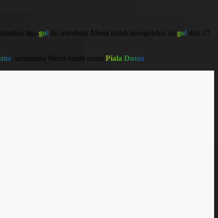
ambahan tiga
gol
itu membuat Messi sudah mengoleksi 16
gol
dari 27
unia
, sementara Messi butuh enam
Piala Dunia
.