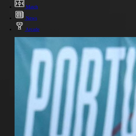
Match
News
Arcade