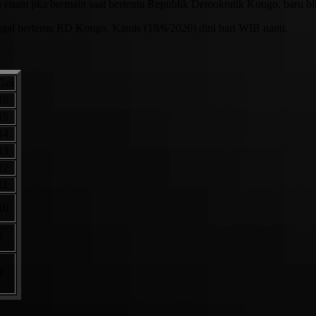
 enam jika bermain saat bertemu Republik Demokratik Kongo, baru bi
ugal bertemu RD Kongo, Kamis (18/6/2026) dini hari WIB nanti.
Gol
16
15
14
13
12
11
10
9
8