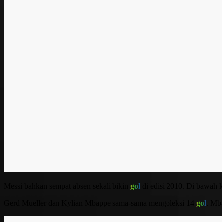
Messi bahkan sempat absen sekali bikin
gol
di edisi 2010. Di bawah 
Gerd Mueller dan Kylian Mbappe sama-sama mengoleksi 14
gol
. Mb