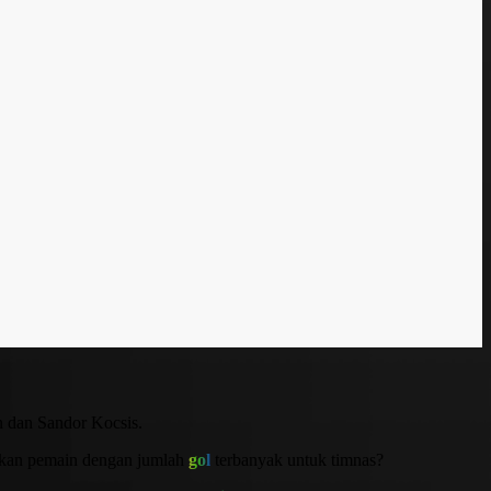
 dan Sandor Kocsis.
pakan pemain dengan jumlah
gol
terbanyak untuk timnas?