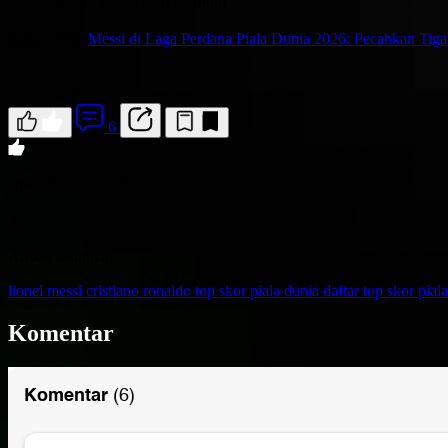
*dicetak tebal masih aktif bermain
Baca juga:
Messi di Laga Perdana Piala Dunia 2026: Pecahkan Tig
(mrp/yna)
6
Anda menyukai artikel ini
Artikel disimpan
lionel messi
cristiano ronaldo
top skor piala dunia
daftar top skor pial
Komentar