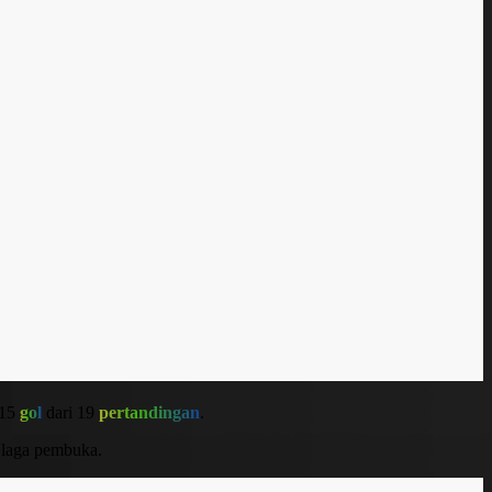
 15
gol
dari 19
pertandingan
.
 laga pembuka.