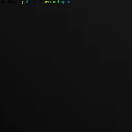
kin delapan
gol
dari 22
pertandingan
.