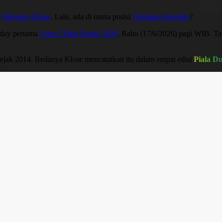
g
Miroslav Klose
. Lalu, ada di mana posisi
Cristiano Ronaldo
?
chday pertama
Grup J Piala Dunia 2026
, Rabu (17/6/2026) pagi WIB. T
sejak 2014. Bedanya Klose mencatatkan itu dalam empat edisi
Piala D