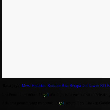
Baca juga:
Messi Hat-trick, Ronaldo Bisa Berapa Gol Lawan RD 
Just Fontaine membuat 13
gol
ada di posisi keenam, disusul Pele den
Ada lima pemain yang mencetak 10
gol
, seperti Gary Lineker, Gabr