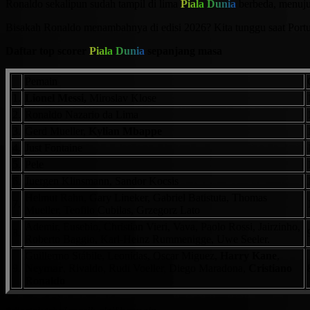
Ronaldo sekalipun sudah tampil di lima
Piala Dunia
berbeda, menuju
Bisakah Ronaldo menambahnya di edisi 2026? Kita tunggu saat Port
Daftar top scorer
Piala Dunia
sepanjang masa
Pemain
1.
Lionel Messi,
Miroslav Klose
2.
Ronaldo Nazario da Lima
3.
Gerd Mueller,
Kylian Mbappe
4.
Just Fontaine
5.
Pele
6.
Juergen Klinsmann, Sandor Kocsis
Helmut Rahn, Gary Lineker, Gabriel Batistuta, Thomas
7.
Mueller, Teofilo Cubilas, Grzegorz Lato
Ademir, Eusebio, Christian Vieri, Vava, Paolo Rossi, Jairzinho,
8.
Roberto Baggio, Karl-Heinz Rummenigge, Uwe Seeler.
Guillermo Stábile, Leonidas, Oscar Miguez,
Harry Kane
,
9.
Neymar
, Rivaldo, Rudi Voeller, Diego Maradona,
Cristiano
Ronaldo