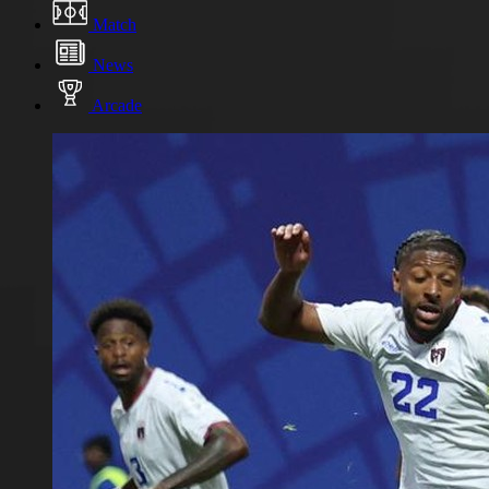
Match
News
Arcade