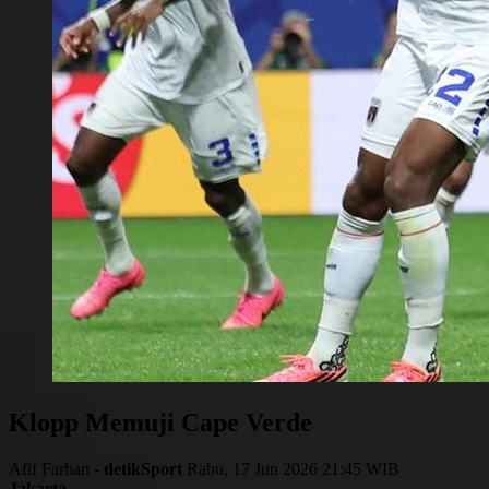
Klopp Memuji Cape Verde
Afif Farhan -
detikSport
Rabu, 17 Jun 2026 21:45 WIB
Jakarta
-