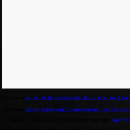
Baca juga:
Spanyol Dibikin Frustasi Kiper 40 Tahun Mantan Rekan
Baca juga:
Spanyol Masih Susah Menang Usai Jadi Juara Dunia 20
Eks manajer Liverpool, Juergen Klopp memuji penampilan
Cape Ver
"Ini salah satu laga yang paling menghibur," bukanya.