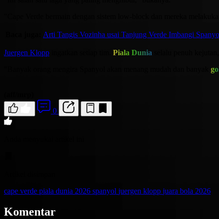
"Cape Verde bermain dengan sistem low-block dan mereka melakukan
Baca juga:
Arti Tangis Vozinha usai Tanjung Verde Imbangi Spanyo
Juergen Klopp
ingatkan setiap tim.
Piala Dunia
selalu penuh kejutan,
"Banyak orang mengira Spanyol akan menang mudah dan banyak
go
(aff/mrp)
0
Anda menyukai artikel ini
Artikel disimpan
cape verde
piala dunia 2026
spanyol
juergen klopp
juara bola 2026
Komentar