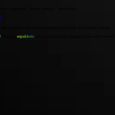
nya sangat baik. Sangat impresif," tambahnya.
l
 tapi selalu ada tim-tim yang pantang menyerah dan bermain disiplin.
l
. Namun,
sepakbola
selalu penuh kejutan apalagi di turnamen sebesar