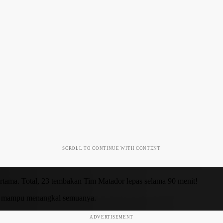
SCROLL TO CONTINUE WITH CONTENT
tama. Total, 23 tembakan Tim Matador lepas selama 90 menit!
k, mampu menangkal semuanya.
ADVERTISEMENT