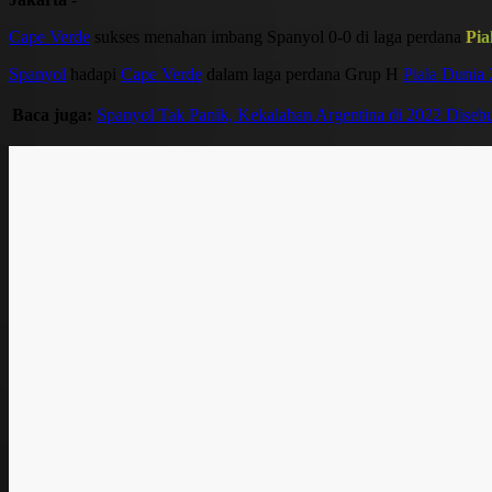
Cape Verde
sukses menahan imbang Spanyol 0-0 di laga perdana
Pia
Spanyol
hadapi
Cape Verde
dalam laga perdana Grup H
Piala Dunia
Baca juga:
Spanyol Tak Panik, Kekalahan Argentina di 2022 Disebu