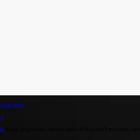
 Setim Witan
10
de.
Klopp yang bertugas menjadi pundit di
MagentaTV
menyebut Cape V