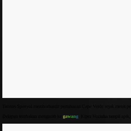
Timnas Spanyol memborbardir pertahanan Cape Verde sejak menit per
Delapan tembakan mengarah ke
gawang
. Kiper Vozinha tampil api