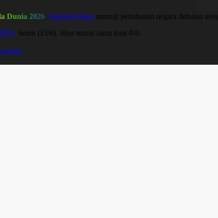
la Dunia 2026
.
Juergen Klopp
memuji pertahanan negara debutan ters
 2026,
Senin (15/6). Skor tuntas sama kuat 0-0.
t-sebut