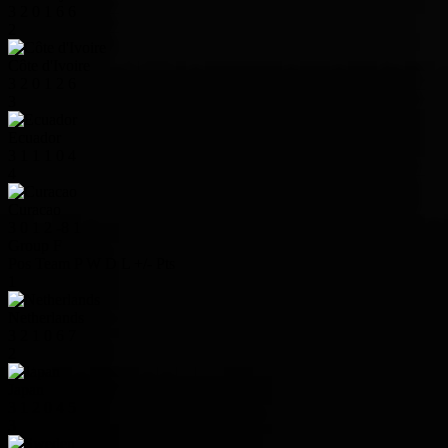
3
2
0
1
6
6
2
Côte d'Ivoire
3
2
0
1
2
6
3
Ecuador
3
1
1
1
0
4
4
Curacao
3
0
1
2
-8
1
Group F
Pos
Team
P
W
D
L
+/-
Pts
1
Netherlands
3
2
1
0
6
7
2
Japan
3
1
2
0
4
5
3