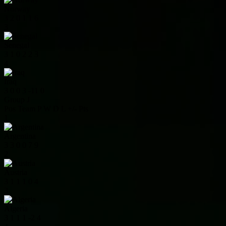
Norway
3
2
0
1
1
6
3
Senegal
3
1
0
2
2
3
4
Iraq
3
0
0
3
-11
0
Group J
Pos
Team
P
W
D
L
+/-
Pts
1
Argentina
3
3
0
0
7
9
2
Austria
3
1
1
1
0
4
3
Algeria
3
1
1
1
-2
4