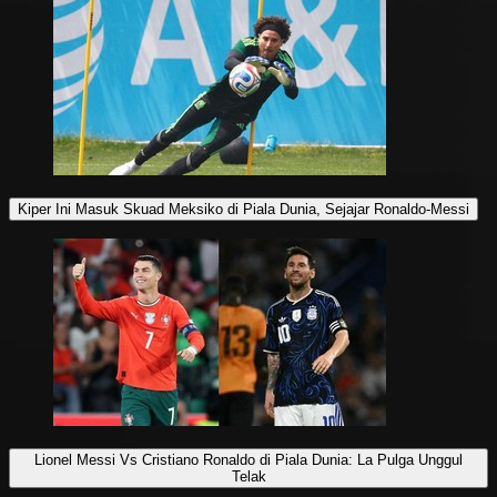
Kiper Ini Masuk Skuad Meksiko di Piala Dunia, Sejajar Ronaldo-Messi
Lionel Messi Vs Cristiano Ronaldo di Piala Dunia: La Pulga Unggul
Telak