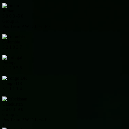
4
Jordan
3
0
0
3
-5
0
Group K
Pos
Team
P
W
D
L
+/-
Pts
1
Colombia
3
2
1
0
3
7
2
Portugal
3
1
2
0
5
5
3
Congo DR
3
1
1
1
1
4
4
Uzbekistan
3
0
0
3
-9
0
Group L
Pos
Team
P
W
D
L
+/-
Pts
1