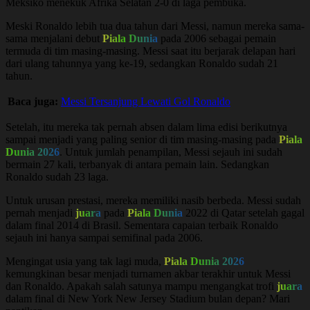
Meksiko menekuk Afrika Selatan 2-0 di laga pembuka.
Meski Ronaldo lebih tua dua tahun dari Messi, namun mereka sama-
sama menjalani debut
Piala Dunia
pada 2006 sebagai pemain
termuda di tim masing-masing. Messi saat itu berjarak delapan hari
dari ulang tahunnya yang ke-19, sedangkan Ronaldo sudah 21
tahun.
Baca juga:
Messi Tersanjung Lewati Gol Ronaldo
Setelah, itu mereka tak pernah absen dalam lima edisi berikutnya
sampai menjadi yang paling senior di tim masing-masing pada
Piala
Dunia 2026
. Untuk jumlah penampilan, Messi sejauh ini sudah
bermain 27 kali, terbanyak di antara pemain lain. Sedangkan
Ronaldo sudah 23 laga.
Untuk urusan prestasi, mereka memiliki nasib berbeda. Messi sudah
pernah menjadi
juara
pada
Piala Dunia
2022 di Qatar setelah gagal
dalam final 2014 di Brasil. Sementara capaian terbaik Ronaldo
sejauh ini hanya sampai semifinal pada 2006.
Mengingat usia yang tak lagi muda,
Piala Dunia 2026
kemungkinan besar menjadi turnamen akbar terakhir untuk Messi
dan Ronaldo. Apakah salah satunya mampu mengangkat trofi
juara
dalam final di New York New Jersey Stadium bulan depan? Mari