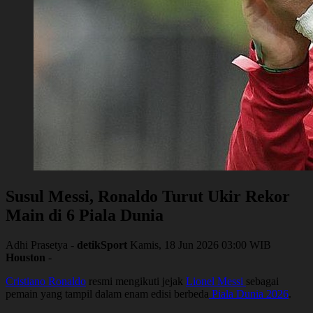
Susul Messi, Ronaldo Turut Ukir Rekor
Main di 6 Piala Dunia
Adhi Prasetya -
detikSport
Kamis, 18 Jun 2026 03:00 WIB
Houston
-
Cristiano Ronaldo
resmi mengikuti jejak
Lionel Messi
sebagai
pemain yang tampil dalam enam edisi berbeda
Piala Dunia 2026
.