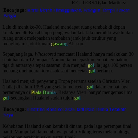
REUTERS/Dylan Martinez
Baca juga:
Kartu Merah Ditangguhkan, Balogun Tampil Lawan
Belgia
Lalu di menit ke-90, Haaland mendapat ruang tembak di depan
kotak penalti Brasil tanpa pengawalan ketat. Ia memiliki waktu dan
ruang untuk melepaskan tembakan jarak jauh terukur yang
menghujam sudut kanan
gawang
Alisson.
Sepanjang laga,
Whoscored
mencatat Haaland hanya melakukan 30
sentuhan dan 12 umpan. Namun ia melepaskan empat tembakan,
tiga di antaranya tepat sasaran, dua menjadi
gol
. Ia juga 100 persen
menang duel udara, termasuk saat mencetak
gol
pertama.
Haaland menjadi penyerang Eropa pertama setelah Christian Vieri
(Italia) di tahun 1998 yang selalu mencetak
gol
dalam empat laga
pertamanya di
Piala Dunia
. Bedanya Vieri 'hanya' mengemas lima
gol
, sedangkan Haaland sudah tujuh
gol
.
Baca juga:
Cristiano Ronaldo: 2026 Jadi Piala Dunia Terakhir
Saya
Kehebatan Haaland akan kembali dinanti pada laga perempat final
nanti. Mampukah ia membawa perahu Viking terus melaju hingga
pelabuhan terakhir, yakni partai final?