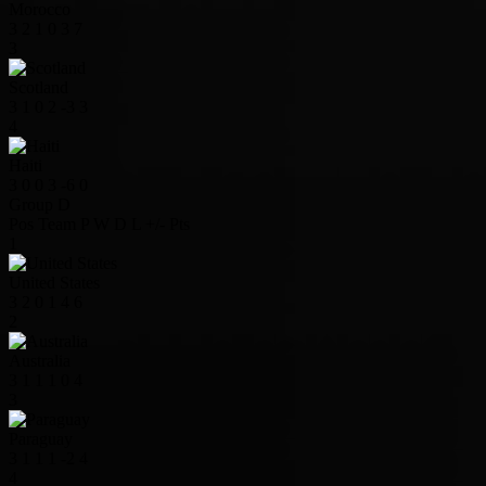
Morocco
3
2
1
0
3
7
3
Scotland
3
1
0
2
-3
3
4
Haiti
3
0
0
3
-6
0
Group D
Pos
Team
P
W
D
L
+/-
Pts
1
United States
3
2
0
1
4
6
2
Australia
3
1
1
1
0
4
3
Paraguay
3
1
1
1
-2
4
4