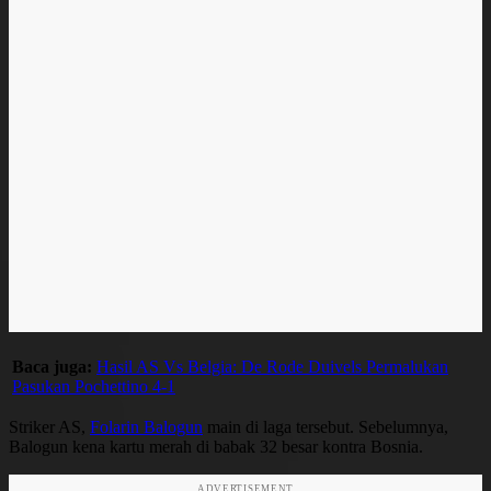
Baca juga:
Hasil AS Vs Belgia: De Rode Duivels Permalukan
Pasukan Pochettino 4-1
Striker AS,
Folarin Balogun
main di laga tersebut. Sebelumnya,
Balogun kena kartu merah di babak 32 besar kontra Bosnia.
ADVERTISEMENT