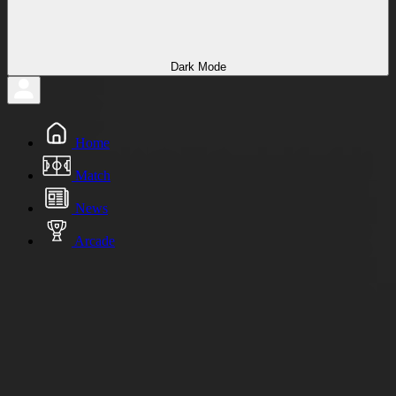
Dark Mode
Home
Match
News
Arcade