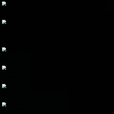
IR Iran
3
0
3
0
0
3
4
New Zealand
3
0
1
2
-6
1
Group H
Pos
Team
P
W
D
L
+/-
Pts
1
Spain
3
2
1
0
5
7
2
Cabo Verde
3
0
3
0
0
3
3
Uruguay
3
0
2
1
-1
2
4
Saudi Arabia
3
0
2
1
-4
2