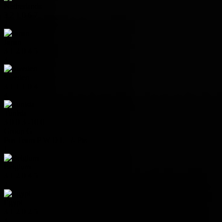
Netherlands
3
2
1
0
6
7
2
Japan
3
1
2
0
4
5
3
Sweden
3
1
1
1
0
4
4
Tunisia
3
0
0
3
-10
0
Group G
Pos
Team
P
W
D
L
+/-
Pts
1
Belgium
3
1
2
0
4
5
2
Egypt
3
1
2
0
2
5
3