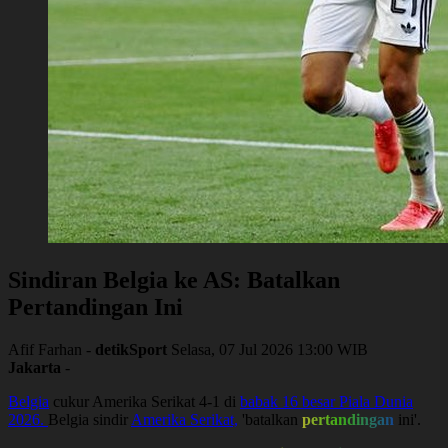
Sindiran Belgia ke AS: Batalkan
Pertandingan Ini
Afif Farhan -
detikSport
Selasa, 07 Jul 2026 13:00 WIB
Jakarta
-
Belgia
cukur Amerika Serikat 4-1 di
babak 16 besar Piala Dunia
2026.
Belgia sindir
Amerika Serikat,
'batalkan
pertandingan
ini'.