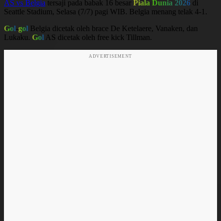
AS vs Belgia
tersaji pada babak 16 besar
Piala Dunia 2026
di
Seattle Stadium, Selasa (7/7) pagi WIB. Belgia menang telak 4-1.
Gol
-
gol
Belgia dicetak oleh brace De Ketelaere, Vanaken, dan
Lukaku.
Gol
AS dicetak oleh free kick Tillman.
ADVERTISEMENT