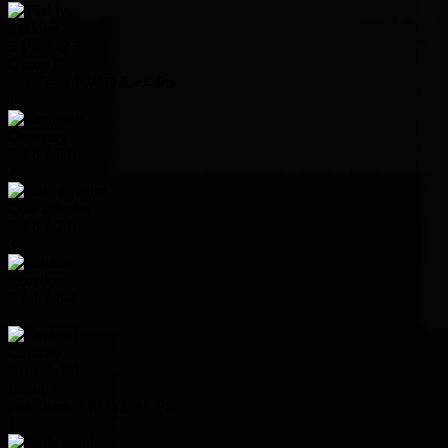
Türkiye
3
1
0
2
-2
3
Group E
Pos
Team
P
W
D
L
+/-
Pts
1
Germany
3
2
0
1
6
6
2
Côte d'Ivoire
3
2
0
1
2
6
3
Ecuador
3
1
1
1
0
4
4
Curacao
3
0
1
2
-8
1
Group F
Pos
Team
P
W
D
L
+/-
Pts
1