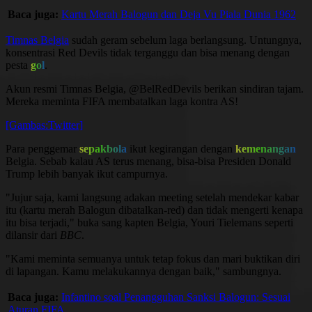
Baca juga:
Kartu Merah Balogun dan Deja Vu Piala Dunia 1962
Timnas Belgia
sudah geram sebelum laga berlangsung. Untungnya,
konsentrasi Red Devils tidak terganggu dan bisa menang dengan
pesta
gol
.
Akun resmi Timnas Belgia, @BelRedDevils berikan sindiran tajam.
Mereka meminta FIFA membatalkan laga kontra AS!
[Gambas:Twitter]
Para penggemar
sepakbola
ikut kegirangan dengan
kemenangan
Belgia. Sebab kalau AS terus menang, bisa-bisa Presiden Donald
Trump lebih banyak ikut campurnya.
"Jujur saja, kami langsung adakan meeting setelah mendekar kabar
itu (kartu merah Balogun dibatalkan-red) dan tidak mengerti kenapa
itu bisa terjadi," buka sang kapten Belgia, Youri Tielemans seperti
dilansir dari
BBC
.
"Kami meminta semuanya untuk tetap fokus dan mari buktikan diri
di lapangan. Kamu melakukannya dengan baik," sambungnya.
Baca juga:
Infantino soal Penangguhan Sanksi Balogun: Sesuai
Aturan FIFA