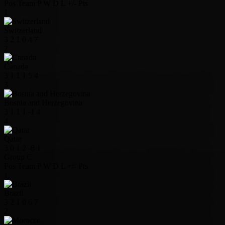
Pos
Team
P
W
D
L
+/-
Pts
1
Switzerland
3
2
1
0
4
7
2
Canada
3
1
1
1
5
4
3
Bosnia and Herzegovina
3
1
1
1
-1
4
4
Qatar
3
0
1
2
-8
1
Group C
Pos
Team
P
W
D
L
+/-
Pts
1
Brazil
3
2
1
0
6
7
2