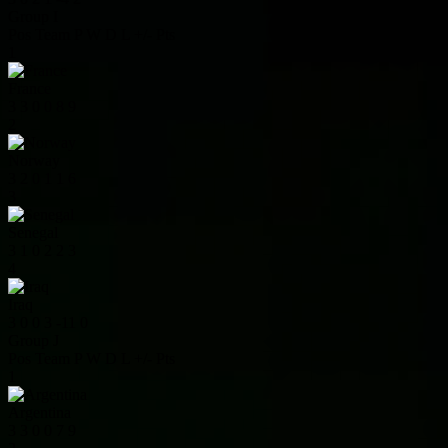
Group I
Pos
Team
P
W
D
L
+/-
Pts
1
France
3
3
0
0
8
9
2
Norway
3
2
0
1
1
6
3
Senegal
3
1
0
2
2
3
4
Iraq
3
0
0
3
-11
0
Group J
Pos
Team
P
W
D
L
+/-
Pts
1
Argentina
3
3
0
0
7
9