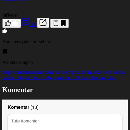
(aff/cas)
13
Anda menyukai artikel ini
Artikel disimpan
belgia
amerika serikat
babak 16 besar piala dunia 2026
as vs belgia
folarin balogun
timnas belgia
juara bola 2026
piala dunia 2026
Komentar