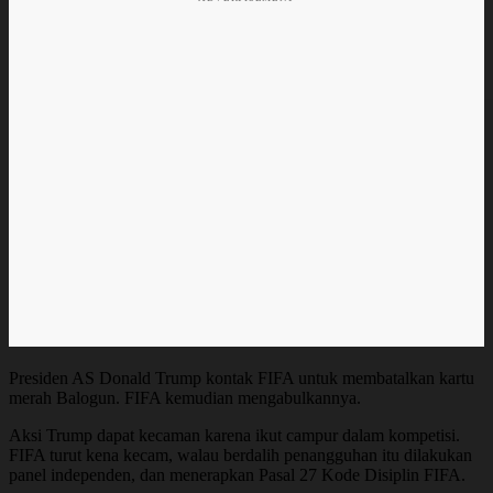
Presiden AS Donald Trump kontak FIFA untuk membatalkan kartu
merah Balogun. FIFA kemudian mengabulkannya.
Aksi Trump dapat kecaman karena ikut campur dalam kompetisi.
FIFA turut kena kecam, walau berdalih penangguhan itu dilakukan
panel independen, dan menerapkan Pasal 27 Kode Disiplin FIFA.