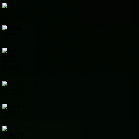
2
Austria
3
1
1
1
0
4
3
Algeria
3
1
1
1
-2
4
4
Jordan
3
0
0
3
-5
0
Group K
Pos
Team
P
W
D
L
+/-
Pts
1
Colombia
3
2
1
0
3
7
2
Portugal
3
1
2
0
5
5
3
Congo DR