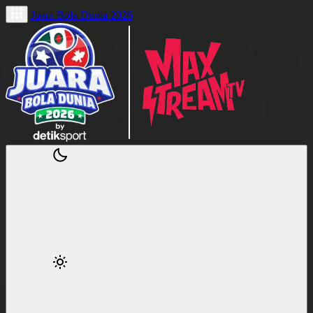
Juara Bola Dunia 2026