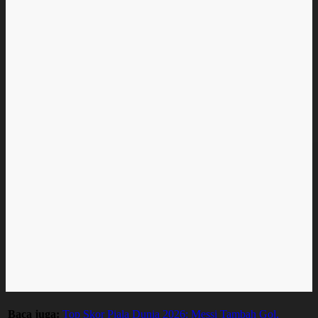
Baca juga:
Top Skor Piala Dunia 2026: Messi Tambah Gol,