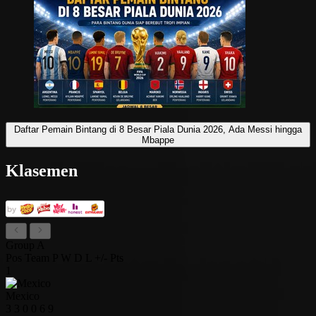
Daftar Pemain Bintang di 8 Besar Piala Dunia 2026, Ada Messi hingga
Mbappe
Klasemen
Group A
Pos
Team
P
W
D
L
+/-
Pts
1
Mexico
3
3
0
0
6
9