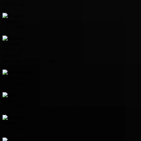
3
2
0
1
2
6
3
Ecuador
3
1
1
1
0
4
4
Curacao
3
0
1
2
-8
1
Group F
Pos
Team
P
W
D
L
+/-
Pts
1
Netherlands
3
2
1
0
6
7
2
Japan
3
1
2
0
4
5
3
Sweden
3
1
1
1
0
4
4