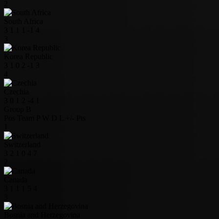
2
South Africa
3
1
1
1
-1
4
3
Korea Republic
3
1
0
2
-1
3
4
Czechia
3
0
1
2
-4
1
Group B
Pos
Team
P
W
D
L
+/-
Pts
1
Switzerland
3
2
1
0
4
7
2
Canada
3
1
1
1
5
4
3
Bosnia and Herzegovina