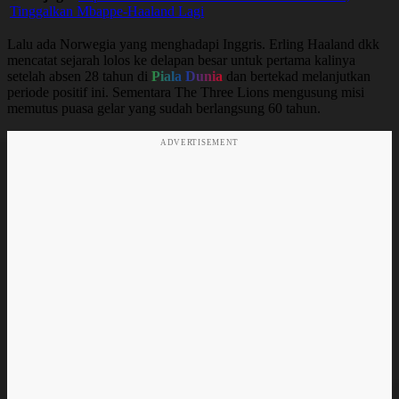
Tinggalkan Mbappe-Haaland Lagi
Lalu ada Norwegia yang menghadapi Inggris. Erling Haaland dkk
mencatat sejarah lolos ke delapan besar untuk pertama kalinya
setelah absen 28 tahun di
Piala Dunia
dan bertekad melanjutkan
periode positif ini. Sementara The Three Lions mengusung misi
memutus puasa gelar yang sudah berlangsung 60 tahun.
ADVERTISEMENT