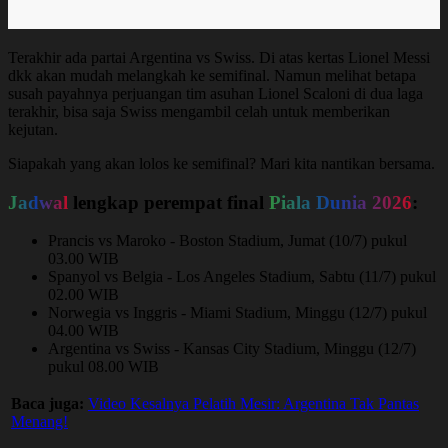
Terakhir ada partai Argentina vs Swiss. Di atas kertas Lionel Messi
dkk akan mudah melangkah ke semifinal. Namun melihat betapa
susah payahnya perjuangan tim asuhan Lionel Scaloni di dua laga
terakhir, bisa saja Swiss mengambil celah untuk memberikan
kejutan.
Siapakah yang akan lolos ke semifinal? Mari kita nantikan bersama.
Jadwal
lengkap perempat final
Piala Dunia 2026
:
Prancis vs Maroko - Boston Stadium, Jumat (10/7) pukul
03.00 WIB
Spanyol vs Belgia - Los Angeles Stadium, Sabtu (11/7) pukul
02.00 WIB
Norwegia vs Inggris - Miami Stadium, Minggu (12/7) pukul
04.00 WIB
Argentina vs Swiss - Kansas City Stadium, Minggu (12/7)
pukul 08.00 WIB
Baca juga:
Video Kesalnya Pelatih Mesir: Argentina Tak Pantas
Menang!