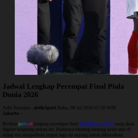
Jadwal Lengkap Perempat Final Piala
Dunia 2026
Adhi Prasetya -
detikSport
Rabu, 08 Jul 2026 07:20 WIB
Jakarta
-
Berikut
jadwal
lengkap perempat final
Piala Dunia 2026
yang akan
digelar langsung pekan ini. Hadirnya bintang-bintang kelas atas di
setiap tim menjadikan empat laga ini sayang untuk dilewatkan.