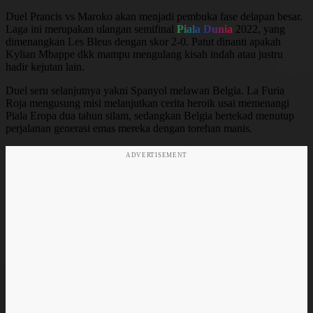
Duel Prancis vs Maroko akan menjadi pembuka fase delapan besar.
Laga ini merupakan ulangan semifinal
Piala Dunia
2022, yang
dimenangkan Les Bleus dengan skor 2-0. Patut dinanti apakah
Kylian Mbappe dkk mampu mengulang kisah indah atau justru
hadir kejutan lain.
Duel seru selanjutnya yakni Spanyol melawan Belgia. La Furia
Roja mengusung misi melanjutkan cerita heroik usai memenangi
Piala Eropa dua tahun silam, sedangkan Belgia bertekad menutup
perjalanan generasi emas mereka dengan torehan manis.
ADVERTISEMENT