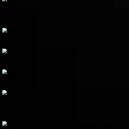
Tunisia
3
0
0
3
-10
0
Group G
Pos
Team
P
W
D
L
+/-
Pts
1
Belgium
3
1
2
0
4
5
2
Egypt
3
1
2
0
2
5
3
IR Iran
3
0
3
0
0
3
4
New Zealand
3
0
1
2
-6
1
Group H
Pos
Team
P
W
D
L
+/-
Pts
1
Spain